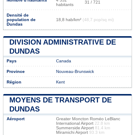
Nombre d'habitants
4 332
31 / 721
habitants
Densité de
population de
18,8 hab/km²
(48,7 pop/sq mi)
Dundas
DIVISION ADMINISTRATIVE DE
DUNDAS
Pays
Canada
Province
Nouveau-Brunswick
Région
Kent
MOYENS DE TRANSPORT DE
DUNDAS
Aéroport
Greater Moncton Roméo LeBlanc
International Airport
22.8 km
Summerside Airport
81.4 km
Miramichi Airport
93.3 km