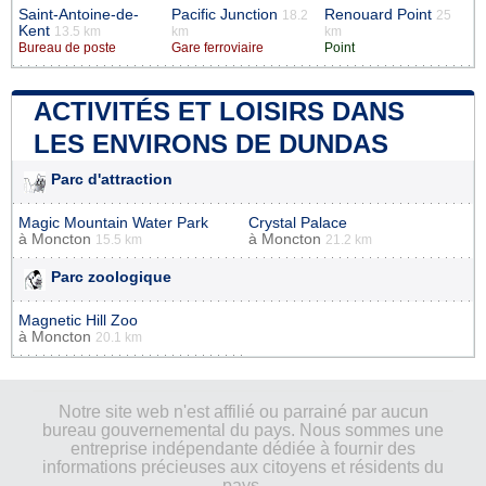
Saint-Antoine-de-
Pacific Junction
Renouard Point
18.2
25
Kent
13.5 km
km
km
Bureau de poste
Gare ferroviaire
Point
ACTIVITÉS ET LOISIRS DANS
LES ENVIRONS DE DUNDAS
Parc d'attraction
Magic Mountain Water Park
Crystal Palace
à
Moncton
à
Moncton
15.5 km
21.2 km
Parc zoologique
Magnetic Hill Zoo
à
Moncton
20.1 km
Notre site web n'est affilié ou parrainé par aucun
bureau gouvernemental du pays. Nous sommes une
entreprise indépendante dédiée à fournir des
informations précieuses aux citoyens et résidents du
pays.