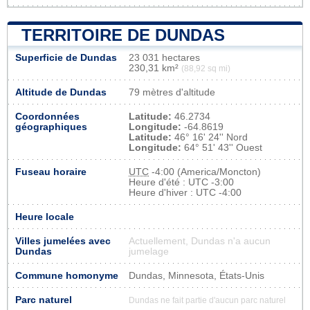
TERRITOIRE DE DUNDAS
Superficie de Dundas
23 031 hectares
230,31 km²
(88,92 sq mi)
Altitude de Dundas
79 mètres d'altitude
Coordonnées
Latitude:
46.2734
géographiques
Longitude:
-64.8619
Latitude:
46° 16' 24'' Nord
Longitude:
64° 51' 43'' Ouest
Fuseau horaire
UTC
-4:00 (America/Moncton)
Heure d'été : UTC -3:00
Heure d'hiver : UTC -4:00
Heure locale
Villes jumelées avec
Actuellement, Dundas n'a aucun
Dundas
jumelage
Commune homonyme
Dundas, Minnesota, États-Unis
Parc naturel
Dundas ne fait partie d'aucun parc naturel