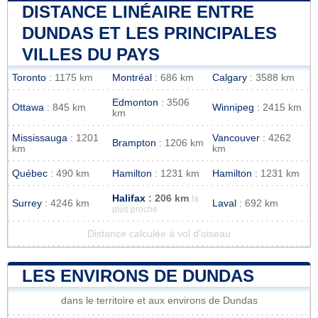
DISTANCE LINÉAIRE ENTRE
DUNDAS ET LES PRINCIPALES
VILLES DU PAYS
Toronto
: 1175 km
Montréal
: 686 km
Calgary
: 3588 km
Edmonton
: 3506
Ottawa
: 845 km
Winnipeg
: 2415 km
km
Mississauga
: 1201
Vancouver
: 4262
Brampton
: 1206 km
km
km
Québec
: 490 km
Hamilton
: 1231 km
Hamilton
: 1231 km
Halifax
: 206 km
la
Surrey
: 4246 km
Laval
: 692 km
plus proche
Distance calculée à vol d'oiseau
LES ENVIRONS DE DUNDAS
dans le territoire et aux environs de Dundas