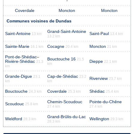
Coverdale
Moncton
Moncton
Communes voisines de Dundas
Grand-Saint-Antoine
Saint-Antoine
Saint-Paul
13 km
13.4 km
13.2 km
Sainte-Marie
Cocagne
Moncton
16.1 km
20.4 km
21 km
Pont-de-Shédiac–
Bouctouche 16
21.5
Rivière-Shédiac
Dieppe
21.3
22.1 km
km
km
Grande-Digue
Cap-de-Shédiac
23.1
23.2
Riverview
23.7 km
km
km
Bouctouche
Coverdale
Shédiac
24.3 km
25.3 km
25.4 km
Chemin-Scoudouc
Pointe-du-Chêne
Scoudouc
25.8 km
27.4 km
27.4 km
Grand-Brûlis-du-Lac
Weldford
Wellington
28.3 km
29.3 km
28.3 km