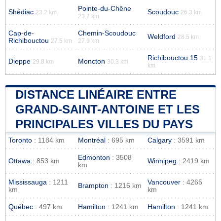
Pointe-du-Chêne
Shédiac
Scoudouc
23.2 km
26.3 km
23.7 km
Cap-de-
Chemin-Scoudouc
Weldford
28.5 km
Richibouctou
27.5 km
27.9 km
Richibouctou 15
31.1
Dieppe
Moncton
29.8 km
30.3 km
km
DISTANCE LINÉAIRE ENTRE
GRAND-SAINT-ANTOINE ET LES
PRINCIPALES VILLES DU PAYS
Toronto
: 1184 km
Montréal
: 695 km
Calgary
: 3591 km
Edmonton
: 3508
Ottawa
: 853 km
Winnipeg
: 2419 km
km
Mississauga
: 1211
Vancouver
: 4265
Brampton
: 1216 km
km
km
Québec
: 497 km
Hamilton
: 1241 km
Hamilton
: 1241 km