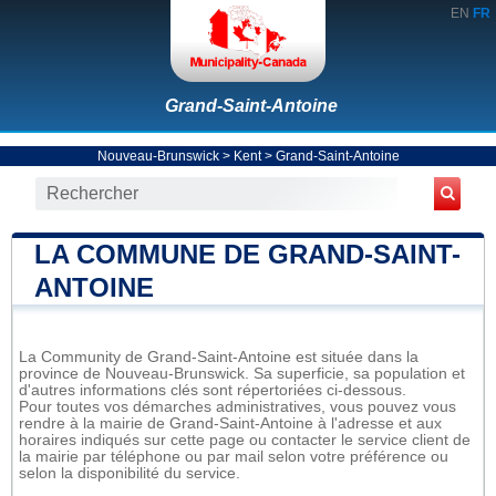
EN
FR
Grand-Saint-Antoine
Nouveau-Brunswick
>
Kent
>
Grand-Saint-Antoine
LA COMMUNE DE GRAND-SAINT-
ANTOINE
La Community de Grand-Saint-Antoine est située dans la
province de Nouveau-Brunswick. Sa superficie, sa population et
d'autres informations clés sont répertoriées ci-dessous.
Pour toutes vos démarches administratives, vous pouvez vous
rendre à la mairie de Grand-Saint-Antoine à l'adresse et aux
horaires indiqués sur cette page ou contacter le service client de
la mairie par téléphone ou par mail selon votre préférence ou
selon la disponibilité du service.