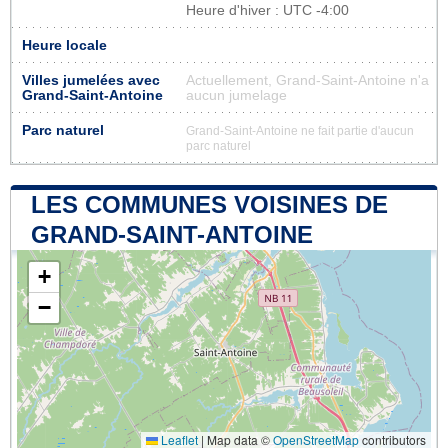
Heure d'hiver : UTC -4:00
Heure locale
Villes jumelées avec
Actuellement, Grand-Saint-Antoine n'a
Grand-Saint-Antoine
aucun jumelage
Parc naturel
Grand-Saint-Antoine ne fait partie d'aucun
parc naturel
LES COMMUNES VOISINES DE
GRAND-SAINT-ANTOINE
+
−
Leaflet
|
Map data ©
OpenStreetMap
contributors