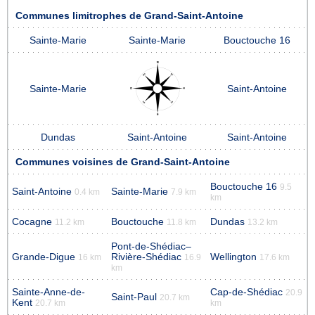
Communes limitrophes de Grand-Saint-Antoine
Sainte-Marie
Sainte-Marie
Bouctouche 16
Sainte-Marie
Saint-Antoine
Dundas
Saint-Antoine
Saint-Antoine
Communes voisines de Grand-Saint-Antoine
Bouctouche 16
9.5
Saint-Antoine
Sainte-Marie
0.4 km
7.9 km
km
Cocagne
Bouctouche
Dundas
11.2 km
11.8 km
13.2 km
Pont-de-Shédiac–
Grande-Digue
Rivière-Shédiac
Wellington
16 km
16.9
17.6 km
km
Sainte-Anne-de-
Cap-de-Shédiac
20.9
Saint-Paul
20.7 km
Kent
20.7 km
km