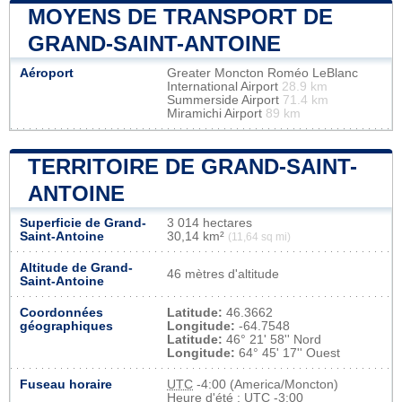
MOYENS DE TRANSPORT DE
GRAND-SAINT-ANTOINE
Aéroport
Greater Moncton Roméo LeBlanc
International Airport
28.9 km
Summerside Airport
71.4 km
Miramichi Airport
89 km
TERRITOIRE DE GRAND-SAINT-
ANTOINE
Superficie de Grand-
3 014 hectares
Saint-Antoine
30,14 km²
(11,64 sq mi)
Altitude de Grand-
46 mètres d'altitude
Saint-Antoine
Coordonnées
Latitude:
46.3662
géographiques
Longitude:
-64.7548
Latitude:
46° 21' 58'' Nord
Longitude:
64° 45' 17'' Ouest
Fuseau horaire
UTC
-4:00 (America/Moncton)
Heure d'été : UTC -3:00