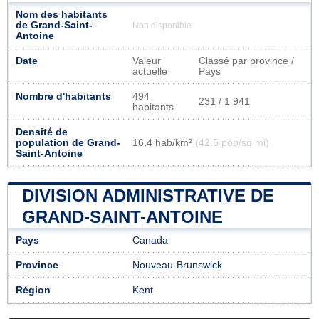
Nom des habitants
de Grand-Saint-
Non disponible
Antoine
Date
Valeur
Classé par province /
actuelle
Pays
Nombre d'habitants
494
231 / 1 941
habitants
Densité de
population de Grand-
16,4 hab/km²
(42,5 pop/sq mi)
Saint-Antoine
DIVISION ADMINISTRATIVE DE
GRAND-SAINT-ANTOINE
Pays
Canada
Province
Nouveau-Brunswick
Région
Kent