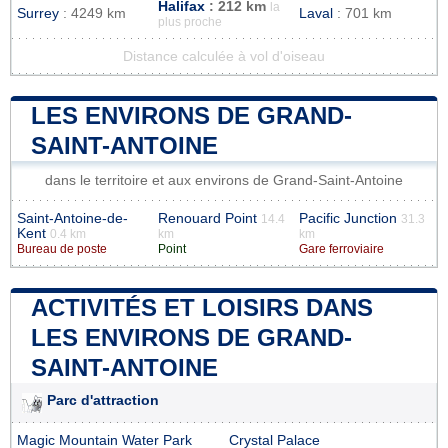
Halifax
: 212 km
la
Surrey
: 4249 km
Laval
: 701 km
plus proche
Distance calculée à vol d'oiseau
LES ENVIRONS DE GRAND-
SAINT-ANTOINE
dans le territoire et aux environs de Grand-Saint-Antoine
Saint-Antoine-de-
Renouard Point
Pacific Junction
14.4
31.3
Kent
0.4 km
km
km
Bureau de poste
Point
Gare ferroviaire
ACTIVITÉS ET LOISIRS DANS
LES ENVIRONS DE GRAND-
SAINT-ANTOINE
Parc d'attraction
Magic Mountain Water Park
Crystal Palace