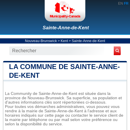
EN
FR
Sainte-Anne-de-Kent
Nouveau-Brunswick
>
Kent
>
Sainte-Anne-de-Kent
LA COMMUNE DE SAINTE-ANNE-
DE-KENT
La Community de Sainte-Anne-de-Kent est située dans la
province de Nouveau-Brunswick. Sa superficie, sa population et
d'autres informations clés sont répertoriées ci-dessous.
Pour toutes vos démarches administratives, vous pouvez vous
rendre à la mairie de Sainte-Anne-de-Kent à l'adresse et aux
horaires indiqués sur cette page ou contacter le service client de
la mairie par téléphone ou par mail selon votre préférence ou
selon la disponibilité du service.