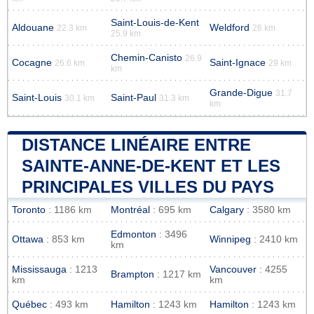
Saint-Louis-de-Kent
Aldouane
Weldford
22.3 km
26 km
25.9 km
Chemin-Canisto
26.9
Cocagne
Saint-Ignace
26.6 km
29 km
km
Grande-Digue
31.7
Saint-Louis
Saint-Paul
30.1 km
31.3 km
km
DISTANCE LINÉAIRE ENTRE
SAINTE-ANNE-DE-KENT ET LES
PRINCIPALES VILLES DU PAYS
Toronto
: 1186 km
Montréal
: 695 km
Calgary
: 3580 km
Edmonton
: 3496
Ottawa
: 853 km
Winnipeg
: 2410 km
km
Mississauga
: 1213
Vancouver
: 4255
Brampton
: 1217 km
km
km
Québec
: 493 km
Hamilton
: 1243 km
Hamilton
: 1243 km