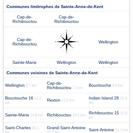
Communes limitrophes de Sainte-Anne-de-Kent
Cap-de-
Cap-de-
Richibouctou
Richibouctou
Cap-de-
Wellington
Richibouctou
Sainte-Marie
Wellington
Wellington
Communes voisines de Sainte-Anne-de-Kent
Cap-de-
Wellington
Bouctouche
3.7 km
9.9 km
Richibouctou
7.1 km
Bouctouche 16
Indian Island 28
11.2
15.4
Rexton
12.5 km
km
km
Richibouctou 15
17.8
Sainte-Marie
Richibouctou
15.6 km
16.1 km
km
Saint-Charles
Grand-Saint-Antoine
20.1
Saint-Antoine
21.1 km
km
20.7 km