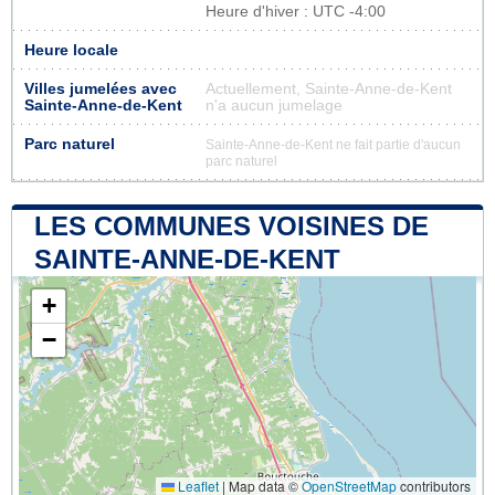
Heure d'hiver : UTC -4:00
Heure locale
Villes jumelées avec
Actuellement, Sainte-Anne-de-Kent
Sainte-Anne-de-Kent
n'a aucun jumelage
Parc naturel
Sainte-Anne-de-Kent ne fait partie d'aucun
parc naturel
LES COMMUNES VOISINES DE
SAINTE-ANNE-DE-KENT
+
−
Leaflet
|
Map data ©
OpenStreetMap
contributors