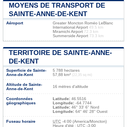
MOYENS DE TRANSPORT DE
SAINTE-ANNE-DE-KENT
Aéroport
Greater Moncton Roméo LeBlanc
International Airport
49.5 km
Miramichi Airport
72.3 km
Summerside Airport
73.3 km
TERRITOIRE DE SAINTE-ANNE-
DE-KENT
Superficie de Sainte-
5 788 hectares
Anne-de-Kent
57,88 km²
(22,35 sq mi)
Altitude de Sainte-
16 mètres d'altitude
Anne-de-Kent
Coordonnées
Latitude:
46.5516
géographiques
Longitude:
-64.7744
Latitude:
46° 33' 6'' Nord
Longitude:
64° 46' 28'' Ouest
Fuseau horaire
UTC
-4:00 (America/Moncton)
Heure d'été : UTC -3:00