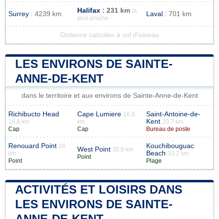
Halifax
: 231 km
la
Surrey
: 4239 km
Laval
: 701 km
plus proche
Distance calculée à vol d'oiseau
LES ENVIRONS DE SAINTE-
ANNE-DE-KENT
dans le territoire et aux environs de Sainte-Anne-de-Kent
Richibucto Head
Cape Lumiere
Saint-Antoine-de-
16.8
Kent
16.8 km
km
20.7 km
Cap
Cap
Bureau de poste
Renouard Point
Kouchibouguac
26
West Point
30.8 km
Beach
km
33.2 km
Point
Point
Plage
ACTIVITÉS ET LOISIRS DANS
LES ENVIRONS DE SAINTE-
ANNE-DE-KENT