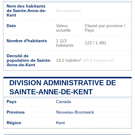
Nom des habitants
de Sainte-Anne-de-
Non disponible
Kent
Date
Valeur
Classé par province /
actuelle
Pays
Nombre d'habitants
1 113
122 / 1 482
habitants
Densité de
population de Sainte-
19,2 hab/km²
(49,8 pop/sq mi)
Anne-de-Kent
DIVISION ADMINISTRATIVE DE
SAINTE-ANNE-DE-KENT
Pays
Canada
Province
Nouveau-Brunswick
Région
Kent