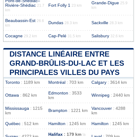
Pont-de-Shédiac–
Grande-Digue
25.9
Rivière-Shédiac
Fort Folly 1
21.7
23 km
km
km
Beaubassin-Est
26.6
Dundas
Sackville
28.3 km
28.3 km
km
Cocagne
Cap-Pelé
Salisbury
29.2 km
31.5 km
32.6 km
DISTANCE LINÉAIRE ENTRE
GRAND-BRÛLIS-DU-LAC ET LES
PRINCIPALES VILLES DU PAYS
Toronto
: 1189 km
Montréal
: 703 km
Calgary
: 3614 km
Edmonton
: 3533
Ottawa
: 862 km
Winnipeg
: 2440 km
km
Mississauga
: 1215
Vancouver
: 4288
Brampton
: 1221 km
km
km
Québec
: 512 km
Hamilton
: 1245 km
Hamilton
: 1245 km
Halifax
: 179 km
la
Surrey
: 4272 km
Laval
: 709 km