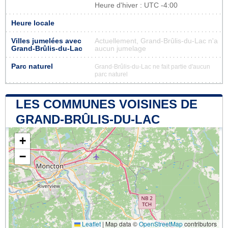
Heure d'hiver : UTC -4:00
Heure locale
Villes jumelées avec
Actuellement, Grand-Brûlis-du-Lac n'a
Grand-Brûlis-du-Lac
aucun jumelage
Parc naturel
Grand-Brûlis-du-Lac ne fait partie d'aucun
parc naturel
LES COMMUNES VOISINES DE
GRAND-BRÛLIS-DU-LAC
+
−
Leaflet
|
Map data ©
OpenStreetMap
contributors