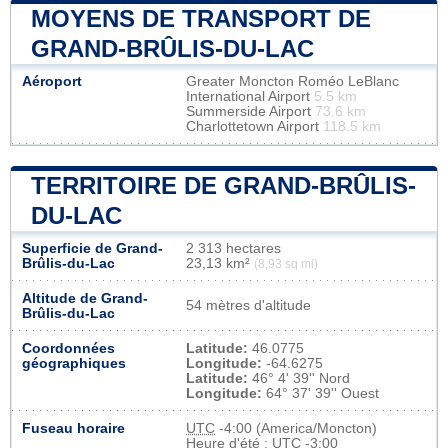
MOYENS DE TRANSPORT DE
GRAND-BRÛLIS-DU-LAC
Aéroport
Greater Moncton Roméo LeBlanc
International Airport
5.5 km
Summerside Airport
73.6 km
Charlottetown Airport
118.5 km
TERRITOIRE DE GRAND-BRÛLIS-
DU-LAC
Superficie de Grand-
2 313 hectares
Brûlis-du-Lac
23,13 km²
(8,93 sq mi)
Altitude de Grand-
54 mètres d'altitude
Brûlis-du-Lac
Coordonnées
Latitude:
46.0775
géographiques
Longitude:
-64.6275
Latitude:
46° 4' 39'' Nord
Longitude:
64° 37' 39'' Ouest
Fuseau horaire
UTC
-4:00 (America/Moncton)
Heure d'été : UTC -3:00