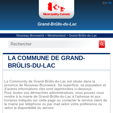
EN
FR
Grand-Brûlis-du-Lac
Nouveau-Brunswick
>
Westmorland
>
Grand-Brûlis-du-Lac
LA COMMUNE DE GRAND-
BRÛLIS-DU-LAC
La Community de Grand-Brûlis-du-Lac est située dans la
province de Nouveau-Brunswick. Sa superficie, sa population et
d'autres informations clés sont répertoriées ci-dessous.
Pour toutes vos démarches administratives, vous pouvez vous
rendre à la mairie de Grand-Brûlis-du-Lac à l'adresse et aux
horaires indiqués sur cette page ou contacter le service client de
la mairie par téléphone ou par mail selon votre préférence ou
selon la disponibilité du service.