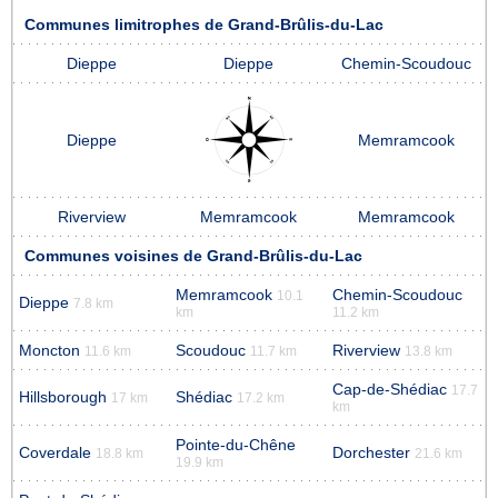
Communes limitrophes de Grand-Brûlis-du-Lac
Dieppe
Dieppe
Chemin-Scoudouc
Dieppe
Memramcook
Riverview
Memramcook
Memramcook
Communes voisines de Grand-Brûlis-du-Lac
Memramcook
Chemin-Scoudouc
10.1
Dieppe
7.8 km
km
11.2 km
Moncton
Scoudouc
Riverview
11.6 km
11.7 km
13.8 km
Cap-de-Shédiac
17.7
Hillsborough
Shédiac
17 km
17.2 km
km
Pointe-du-Chêne
Coverdale
Dorchester
18.8 km
21.6 km
19.9 km