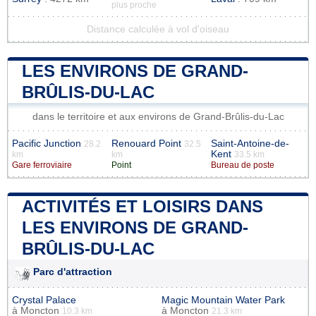
plus proche
Distance calculée à vol d'oiseau
LES ENVIRONS DE GRAND-
BRÛLIS-DU-LAC
dans le territoire et aux environs de Grand-Brûlis-du-Lac
Pacific Junction
Renouard Point
Saint-Antoine-de-
28.2
32.5
Kent
km
km
33.5 km
Gare ferroviaire
Point
Bureau de poste
ACTIVITÉS ET LOISIRS DANS
LES ENVIRONS DE GRAND-
BRÛLIS-DU-LAC
Parc d'attraction
Crystal Palace
Magic Mountain Water Park
à
Moncton
à
Moncton
10.3 km
21.3 km