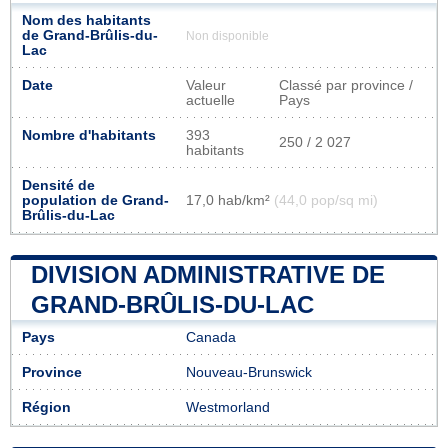
Nom des habitants
de Grand-Brûlis-du-
Non disponible
Lac
Date
Valeur
Classé par province /
actuelle
Pays
Nombre d'habitants
393
250 / 2 027
habitants
Densité de
population de Grand-
17,0 hab/km²
(44,0 pop/sq mi)
Brûlis-du-Lac
DIVISION ADMINISTRATIVE DE
GRAND-BRÛLIS-DU-LAC
Pays
Canada
Province
Nouveau-Brunswick
Région
Westmorland