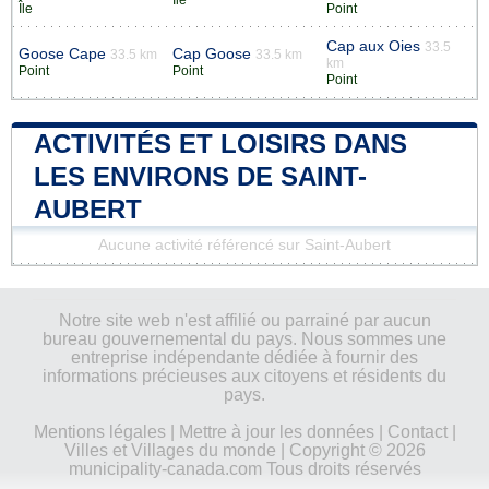
Île
Point
Cap aux Oies
33.5
Goose Cape
Cap Goose
33.5 km
33.5 km
km
Point
Point
Point
ACTIVITÉS ET LOISIRS DANS
LES ENVIRONS DE SAINT-
AUBERT
Aucune activité référencé sur Saint-Aubert
Notre site web n'est affilié ou parrainé par aucun
bureau gouvernemental du pays. Nous sommes une
entreprise indépendante dédiée à fournir des
informations précieuses aux citoyens et résidents du
pays.
Mentions légales
|
Mettre à jour les données
|
Contact
|
Villes et Villages du monde
| Copyright © 2026
municipality-canada.com Tous droits réservés