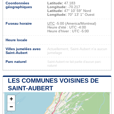
Coordonnées
Latitude:
47.183
géographiques
Longitude:
-70.217
Latitude:
47° 10' 59'' Nord
Longitude:
70° 13' 1'' Ouest
Fuseau horaire
UTC
-5:00 (America/Montreal)
Heure d'été : UTC -4:00
Heure d'hiver : UTC -5:00
Heure locale
Villes jumelées avec
Actuellement, Saint-Aubert n'a aucun
Saint-Aubert
jumelage
Parc naturel
Saint-Aubert ne fait partie d'aucun parc
naturel
LES COMMUNES VOISINES DE
SAINT-AUBERT
+
−