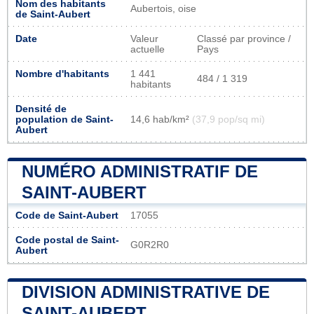
Nom des habitants
Aubertois, oise
de Saint-Aubert
Date
Valeur
Classé par province /
actuelle
Pays
Nombre d'habitants
1 441
484 / 1 319
habitants
Densité de
population de Saint-
14,6 hab/km²
(37,9 pop/sq mi)
Aubert
NUMÉRO ADMINISTRATIF DE
SAINT-AUBERT
Code de Saint-Aubert
17055
Code postal de Saint-
G0R2R0
Aubert
DIVISION ADMINISTRATIVE DE
SAINT-AUBERT