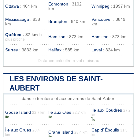
Edmonton
: 3102
Ottawa
: 464 km
Winnipeg
: 1997 km
km
Mississauga
: 838
Vancouver
: 3849
Brampton
: 840 km
km
km
Québec
: 87 km
la
Hamilton
: 873 km
Hamilton
: 873 km
plus proche
Surrey
: 3833 km
Halifax
: 585 km
Laval
: 324 km
Distance calculée à vol d'oiseau
LES ENVIRONS DE SAINT-
AUBERT
dans le territoire et aux environs de Saint-Aubert
Île aux Coudres
27.2
Goose Island
Ile aux Oies
22.7 km
22.7 km
km
Île
Île
Île
Île aux Grues
Cap d’ Éboulis
28.4
31.5
Crane Island
28.4 km
km
km
Île