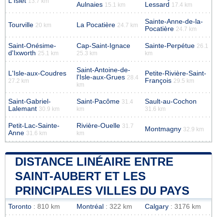
L'Islet
13.7 km
Aulnaies
Lessard
15.1 km
17.4 km
Sainte-Anne-de-la-
Tourville
La Pocatière
20 km
24.7 km
Pocatière
24.7 km
Saint-Onésime-
Cap-Saint-Ignace
Sainte-Perpétue
26.1
d'Ixworth
25.1 km
25.3 km
km
Saint-Antoine-de-
L'Isle-aux-Coudres
Petite-Rivière-Saint-
l'Isle-aux-Grues
28.4
François
27.2 km
29.5 km
km
Saint-Gabriel-
Saint-Pacôme
Sault-au-Cochon
31.4
Lalemant
30.9 km
km
31.6 km
Petit-Lac-Sainte-
Rivière-Ouelle
31.7
Montmagny
32.9 km
Anne
31.6 km
km
DISTANCE LINÉAIRE ENTRE
SAINT-AUBERT ET LES
PRINCIPALES VILLES DU PAYS
Toronto
: 810 km
Montréal
: 322 km
Calgary
: 3176 km