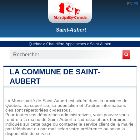
EN
FR
Saint-Aubert
Québec
>
Chaudière-Appalaches
>
Saint-Aubert
LA COMMUNE DE SAINT-
AUBERT
La Municipalité de Saint-Aubert est située dans la province de
Québec. Sa superficie, sa population et d'autres informations
clés sont répertoriées ci-dessous.
Pour toutes vos démarches administratives, vous pouvez vous
rendre à la mairie de Saint-Aubert à l'adresse et aux horaires
indiqués sur cette page ou contacter le service client de la mairie
par téléphone ou par mail selon votre préférence ou selon la
disponibilité du service.