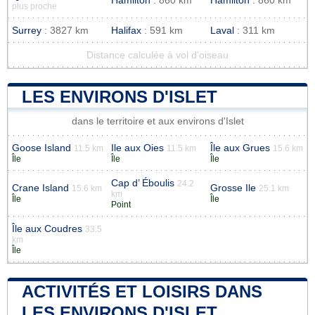
Hamilton
: 860 km
Hamilton
: 860 km
plus proche
Surrey
: 3827 km
Halifax
: 591 km
Laval
: 311 km
Distance calculée à vol d'oiseau
LES ENVIRONS D'ISLET
dans le territoire et aux environs d'Islet
Goose Island
Ile aux Oies
Île aux Grues
11.5 km
11.5 km
15.6 km
Île
Île
Île
Cap d’ Éboulis
24.2
Crane Island
Grosse Ile
15.6 km
25.1 km
km
Île
Île
Point
Île aux Coudres
33.5
km
Île
ACTIVITÉS ET LOISIRS DANS
LES ENVIRONS D'ISLET