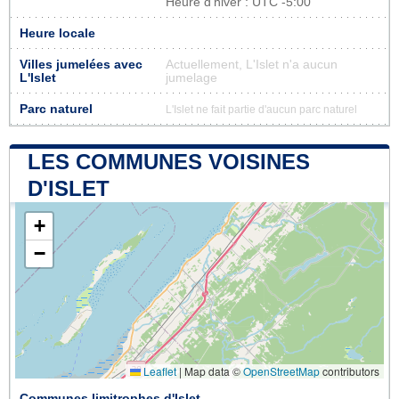
Heure d'hiver : UTC -5:00
Heure locale
Villes jumelées avec
Actuellement, L'Islet n'a aucun
L'Islet
jumelage
Parc naturel
L'Islet ne fait partie d'aucun parc naturel
LES COMMUNES VOISINES
D'ISLET
+
−
Leaflet
|
Map data ©
OpenStreetMap
contributors
Communes limitrophes d'Islet