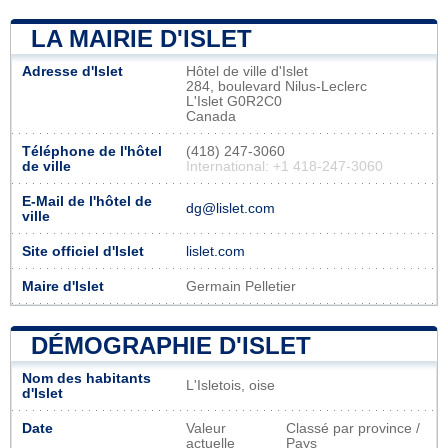
LA MAIRIE D'ISLET
Adresse d'Islet
Hôtel de ville d'Islet
284, boulevard Nilus-Leclerc
L'Islet G0R2C0
Canada
Téléphone de l'hôtel
(418) 247-3060
de ville
International: +1 418-247-3060
E-Mail de l'hôtel de
dg@lislet.com
ville
Site officiel d'Islet
lislet.com
Maire d'Islet
Germain Pelletier
DÉMOGRAPHIE D'ISLET
Nom des habitants
L'Isletois, oise
d'Islet
Date
Valeur
Classé par province /
actuelle
Pays