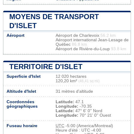
MOYENS DE TRANSPORT
D'ISLET
Aéroport
Aéroport de Charlevoix
56.2 km
Aéroport international Jean-Lesage de
Québec
86.8 km
Aéroport de Rivière-du-Loup
93.8 km
TERRITOIRE D'ISLET
Superficie d'Islet
12 020 hectares
120,20 km²
(46,41 sq mi)
Altitude d'Islet
31 mètres d'altitude
Coordonnées
Latitude:
47.1
géographiques
Longitude:
-70.35
Latitude:
47° 6' 0'' Nord
Longitude:
70° 21' 0'' Ouest
Fuseau horaire
UTC
-5:00 (America/Montreal)
Heure d'été : UTC -4:00