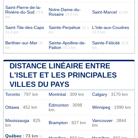
Saint-Pierre-de-la-
Notre-Dame-du-
Rivière-du-Sud
Saint-Marcel
29.6
31 km
Rosaire
29.9 km
km
Saint-Tite-des-Caps
Sainte-Perpétue
L'Isle-aux-Coudres
32.1
31.8 km
km
33.5 km
Berthier-sur-Mer
Sainte-Apolline-de-
Sainte-Félicité
35
35.8
Patton
km
35.3 km
km
DISTANCE LINÉAIRE ENTRE
L'ISLET ET LES PRINCIPALES
VILLES DU PAYS
Toronto
: 797 km
Montréal
: 309 km
Calgary
: 3170 km
Edmonton
: 3098
Ottawa
: 452 km
Winnipeg
: 1990 km
km
Mississauga
: 825
Vancouver
: 3844
Brampton
: 827 km
km
km
Québec
: 73 km
la