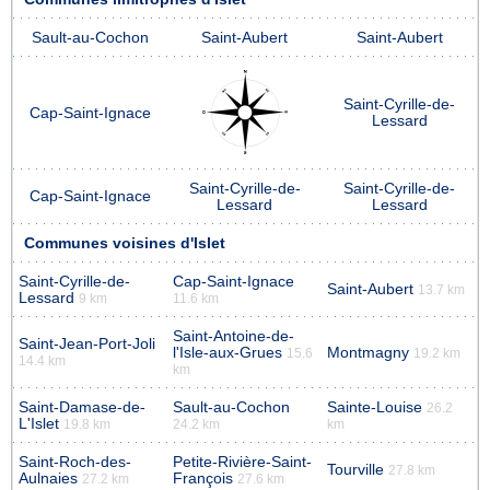
Sault-au-Cochon
Saint-Aubert
Saint-Aubert
Saint-Cyrille-de-
Cap-Saint-Ignace
Lessard
Saint-Cyrille-de-
Saint-Cyrille-de-
Cap-Saint-Ignace
Lessard
Lessard
Communes voisines d'Islet
Saint-Cyrille-de-
Cap-Saint-Ignace
Saint-Aubert
13.7 km
Lessard
9 km
11.6 km
Saint-Antoine-de-
Saint-Jean-Port-Joli
l'Isle-aux-Grues
Montmagny
15.6
19.2 km
14.4 km
km
Saint-Damase-de-
Sault-au-Cochon
Sainte-Louise
26.2
L'Islet
19.8 km
24.2 km
km
Saint-Roch-des-
Petite-Rivière-Saint-
Tourville
27.8 km
Aulnaies
François
27.2 km
27.6 km