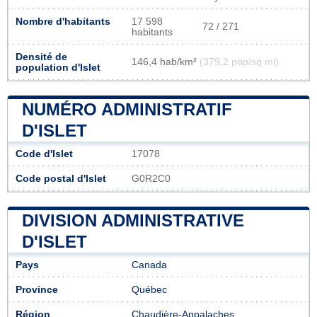
Nombre d'habitants
17 598
72 / 271
habitants
Densité de
146,4 hab/km²
(379,2 pop/sq mi)
population d'Islet
NUMÉRO ADMINISTRATIF
D'ISLET
Code d'Islet
17078
Code postal d'Islet
G0R2C0
DIVISION ADMINISTRATIVE
D'ISLET
Pays
Canada
Province
Québec
Région
Chaudière-Appalaches