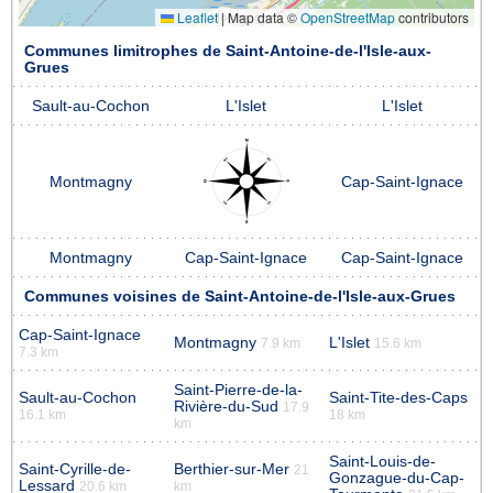
Leaflet
|
Map data ©
OpenStreetMap
contributors
Communes limitrophes de Saint-Antoine-de-l'Isle-aux-
Grues
Sault-au-Cochon
L'Islet
L'Islet
Montmagny
Cap-Saint-Ignace
Montmagny
Cap-Saint-Ignace
Cap-Saint-Ignace
Communes voisines de Saint-Antoine-de-l'Isle-aux-Grues
Cap-Saint-Ignace
Montmagny
L'Islet
7.9 km
15.6 km
7.3 km
Saint-Pierre-de-la-
Sault-au-Cochon
Saint-Tite-des-Caps
Rivière-du-Sud
17.9
16.1 km
18 km
km
Saint-Louis-de-
Saint-Cyrille-de-
Berthier-sur-Mer
21
Gonzague-du-Cap-
Lessard
20.6 km
km