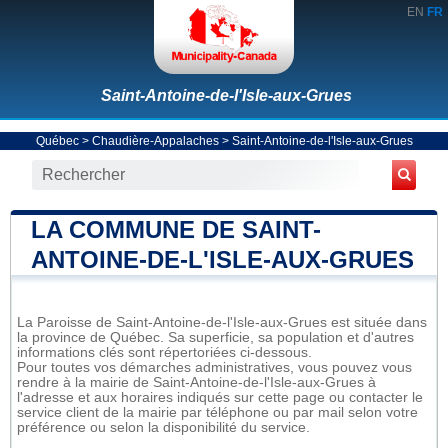
EN
FR
Saint-Antoine-de-l'Isle-aux-Grues
Québec
>
Chaudière-Appalaches
>
Saint-Antoine-de-l'Isle-aux-Grues
LA COMMUNE DE SAINT-
ANTOINE-DE-L'ISLE-AUX-GRUES
La Paroisse de Saint-Antoine-de-l'Isle-aux-Grues est située dans
la province de Québec. Sa superficie, sa population et d'autres
informations clés sont répertoriées ci-dessous.
Pour toutes vos démarches administratives, vous pouvez vous
rendre à la mairie de Saint-Antoine-de-l'Isle-aux-Grues à
l'adresse et aux horaires indiqués sur cette page ou contacter le
service client de la mairie par téléphone ou par mail selon votre
préférence ou selon la disponibilité du service.