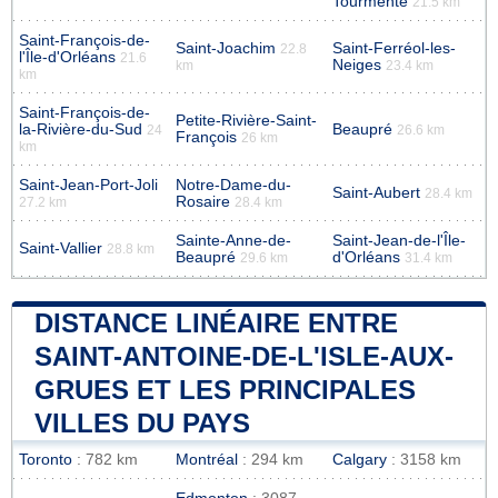
Tourmente
21.5 km
Saint-François-de-
Saint-Joachim
Saint-Ferréol-les-
22.8
l'Île-d'Orléans
21.6
Neiges
km
23.4 km
km
Saint-François-de-
Petite-Rivière-Saint-
la-Rivière-du-Sud
Beaupré
24
26.6 km
François
26 km
km
Saint-Jean-Port-Joli
Notre-Dame-du-
Saint-Aubert
28.4 km
Rosaire
27.2 km
28.4 km
Sainte-Anne-de-
Saint-Jean-de-l'Île-
Saint-Vallier
28.8 km
Beaupré
d'Orléans
29.6 km
31.4 km
DISTANCE LINÉAIRE ENTRE
SAINT-ANTOINE-DE-L'ISLE-AUX-
GRUES ET LES PRINCIPALES
VILLES DU PAYS
Toronto
: 782 km
Montréal
: 294 km
Calgary
: 3158 km