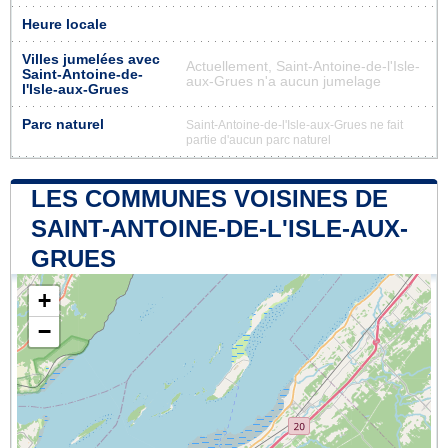
Heure locale
Villes jumelées avec
Actuellement, Saint-Antoine-de-l'Isle-
Saint-Antoine-de-
aux-Grues n'a aucun jumelage
l'Isle-aux-Grues
Parc naturel
Saint-Antoine-de-l'Isle-aux-Grues ne fait
partie d'aucun parc naturel
LES COMMUNES VOISINES DE
SAINT-ANTOINE-DE-L'ISLE-AUX-
GRUES
+
−