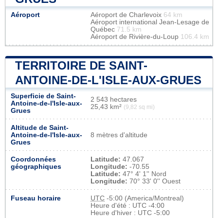
Aéroport
Aéroport de Charlevoix
64 km
Aéroport international Jean-Lesage de
Québec
71.5 km
Aéroport de Rivière-du-Loup
106.4 km
TERRITOIRE DE SAINT-
ANTOINE-DE-L'ISLE-AUX-GRUES
Superficie de Saint-
2 543 hectares
Antoine-de-l'Isle-aux-
25,43 km²
(9,82 sq mi)
Grues
Altitude de Saint-
Antoine-de-l'Isle-aux-
8 mètres d'altitude
Grues
Coordonnées
Latitude:
47.067
géographiques
Longitude:
-70.55
Latitude:
47° 4' 1'' Nord
Longitude:
70° 33' 0'' Ouest
Fuseau horaire
UTC
-5:00 (America/Montreal)
Heure d'été : UTC -4:00
Heure d'hiver : UTC -5:00