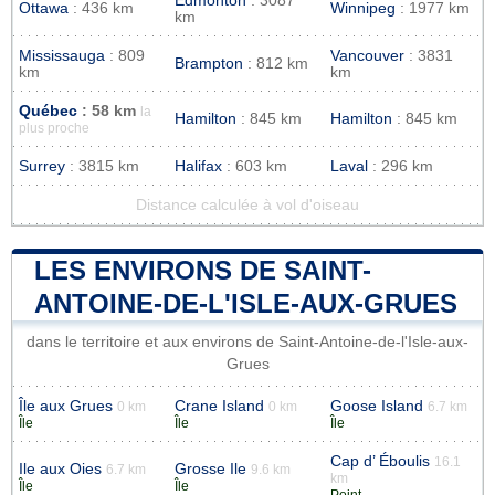
Edmonton
: 3087
Ottawa
: 436 km
Winnipeg
: 1977 km
km
Mississauga
: 809
Vancouver
: 3831
Brampton
: 812 km
km
km
Québec
: 58 km
la
Hamilton
: 845 km
Hamilton
: 845 km
plus proche
Surrey
: 3815 km
Halifax
: 603 km
Laval
: 296 km
Distance calculée à vol d'oiseau
LES ENVIRONS DE SAINT-
ANTOINE-DE-L'ISLE-AUX-GRUES
dans le territoire et aux environs de Saint-Antoine-de-l'Isle-aux-
Grues
Île aux Grues
Crane Island
Goose Island
0 km
0 km
6.7 km
Île
Île
Île
Cap d’ Éboulis
16.1
Ile aux Oies
Grosse Ile
6.7 km
9.6 km
km
Île
Île
Point