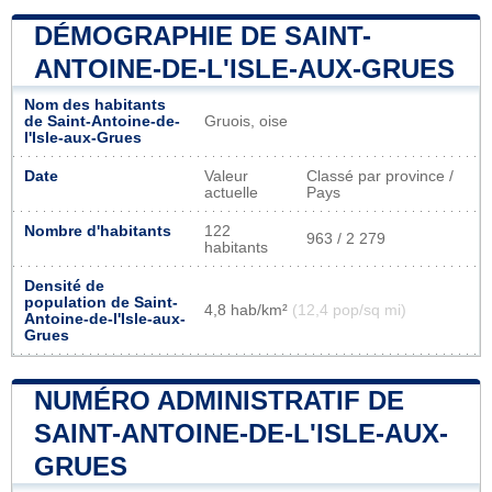
DÉMOGRAPHIE DE SAINT-
ANTOINE-DE-L'ISLE-AUX-GRUES
Nom des habitants
de Saint-Antoine-de-
Gruois, oise
l'Isle-aux-Grues
Date
Valeur
Classé par province /
actuelle
Pays
Nombre d'habitants
122
963 / 2 279
habitants
Densité de
population de Saint-
4,8 hab/km²
(12,4 pop/sq mi)
Antoine-de-l'Isle-aux-
Grues
NUMÉRO ADMINISTRATIF DE
SAINT-ANTOINE-DE-L'ISLE-AUX-
GRUES