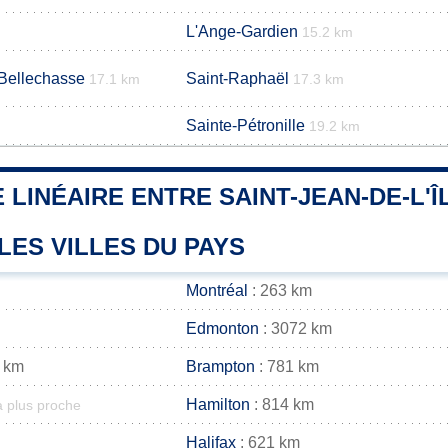
L'Ange-Gardien
15.2 km
-Bellechasse
Saint-Raphaël
17.1 km
17.3 km
Sainte-Pétronille
m
19.2 km
 LINÉAIRE ENTRE SAINT-JEAN-DE-L'
LES VILLES DU PAYS
Montréal
: 263 km
Edmonton
: 3072 km
 km
Brampton
: 781 km
Hamilton
: 814 km
a plus proche
Halifax
: 621 km