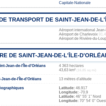
Capitale-Nationale
E TRANSPORT DE SAINT-JEAN-DE-L'
Aéroport international Jea
Aéroport de Charlevoix
91.
Aéroport de Rivière-du-Lou
RE DE SAINT-JEAN-DE-L'ÎLE-D'ORLÉ
int-Jean-de-l'Île-d'Orléans
4 363 hectares
43,63 km²
(16,85 sq mi)
-Jean-de-l'Île-d'Orléans
13 mètres d'altitude
éographiques
Latitude:
46.917
Longitude:
-70.9
Latitude:
46° 55' 1'' Nord
Longitude:
70° 54' 0'' Oues