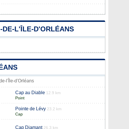
-DE-L'ÎLE-D'ORLÉANS
LÉANS
de-l'Île-d'Orléans
Cap au Diable
12.9 km
Point
Pointe de Lévy
23.2 km
Cap
Cap Diamant
26.3 km