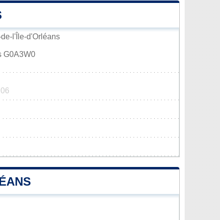
S
de-l'Île-d'Orléans
ans G0A3W0
206
LÉANS