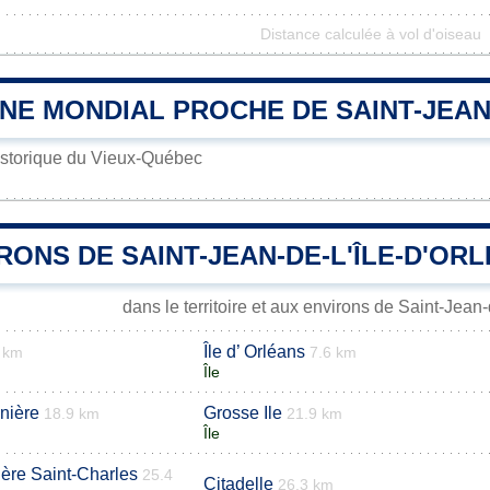
Distance calculée à vol d'oiseau
NE MONDIAL PROCHE DE SAINT-JEAN
istorique du Vieux-Québec
RONS DE SAINT-JEAN-DE-L'ÎLE-D'OR
dans le territoire et aux environs de Saint-Jean-
Île d’ Orléans
 km
7.6 km
Île
inière
Grosse Ile
18.9 km
21.9 km
Île
ière Saint-Charles
25.4
Citadelle
26.3 km