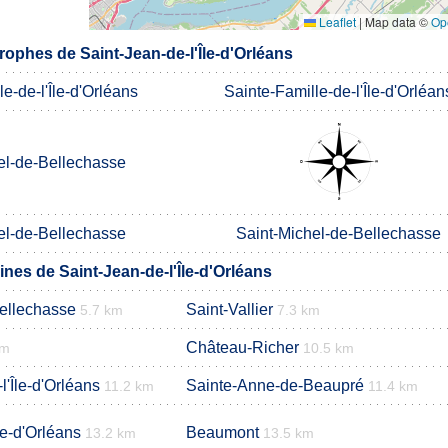
Leaflet
|
Map data ©
Op
ophes de Saint-Jean-de-l'Île-d'Orléans
e-de-l'Île-d'Orléans
Sainte-Famille-de-l'Île-d'Orléan
el-de-Bellechasse
el-de-Bellechasse
Saint-Michel-de-Bellechasse
es de Saint-Jean-de-l'Île-d'Orléans
Bellechasse
Saint-Vallier
5.7 km
7.3 km
Château-Richer
km
10.5 km
l'Île-d'Orléans
Sainte-Anne-de-Beaupré
11.2 km
11.4 km
le-d'Orléans
Beaumont
13.2 km
13.5 km