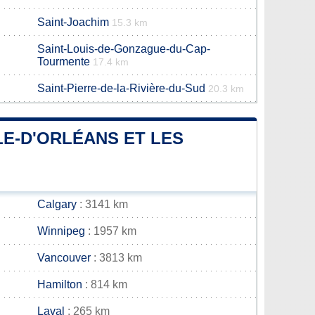
Saint-Joachim
15.3 km
Saint-Louis-de-Gonzague-du-Cap-
Tourmente
17.4 km
Saint-Pierre-de-la-Rivière-du-Sud
20.3 km
ÎLE-D'ORLÉANS ET LES
Calgary
: 3141 km
Winnipeg
: 1957 km
Vancouver
: 3813 km
Hamilton
: 814 km
Laval
: 265 km