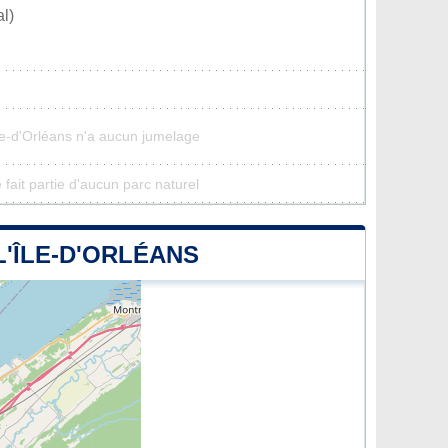
l)
Île-d'Orléans n'a aucun jumelage
 fait partie d'aucun parc naturel
L'ÎLE-D'ORLÉANS