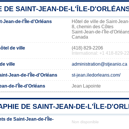
E DE SAINT-JEAN-DE-L'ÎLE-D'ORLÉAN
-Jean-de-l'Île-d'Orléans
Hôtel de ville de Saint-Jean-
8, chemin des Côtes
Saint-Jean-de-l'Île-d'Orlé
Canada
tel de ville
(418) 829-2206
International: +1 418-829-2
de ville
administration@stjeanio.ca
Saint-Jean-de-l'Île-d'Orléans
st-jean.iledorleans.com/
ean-de-l'Île-d'Orléans
Jean Lapointe
HIE DE SAINT-JEAN-DE-L'ÎLE-D'OR
s de Saint-Jean-de-l'Île-
Non disponible