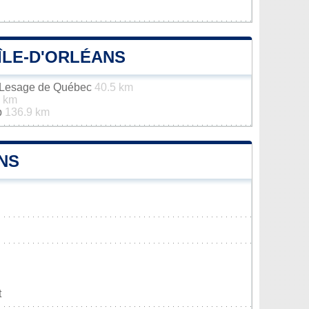
ÎLE-D'ORLÉANS
n-Lesage de Québec
40.5 km
4 km
p
136.9 km
ANS
t