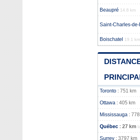
Beaupré
14.8 km
Saint-Charles-de
Boischatel
19.1 k
DISTANCE
PRINCIPA
Toronto
: 751 km
Ottawa
: 405 km
Mississauga
: 778
Québec
: 27 km
l
Surrey
: 3797 km