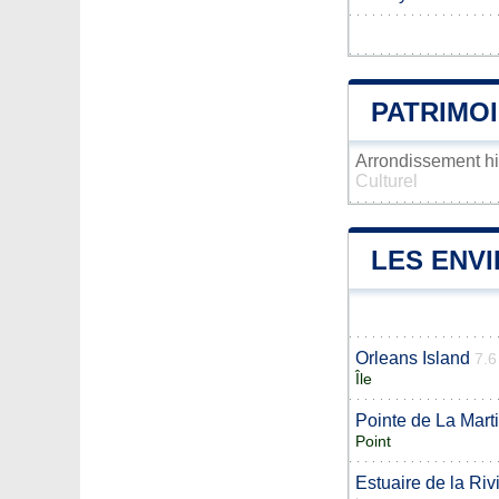
PATRIMOI
Arrondissement h
Culturel
LES ENVI
Orleans Island
7.6
Île
Pointe de La Mart
Point
Estuaire de la Riv