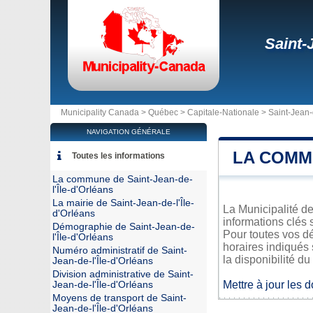
Saint-
Municipality Canada >
Québec
>
Capitale-Nationale
>
Saint-Jean-
NAVIGATION GÉNÉRALE
LA COMMU
Toutes les informations
La commune de Saint-Jean-de-
l'Île-d'Orléans
La mairie de Saint-Jean-de-l'Île-
La Municipalité de
d'Orléans
informations clés 
Démographie de Saint-Jean-de-
Pour toutes vos dé
l'Île-d'Orléans
horaires indiqués 
Numéro administratif de Saint-
la disponibilité du
Jean-de-l'Île-d'Orléans
Division administrative de Saint-
Mettre à jour les 
Jean-de-l'Île-d'Orléans
Moyens de transport de Saint-
Jean-de-l'Île-d'Orléans