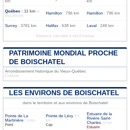
km
km
Québec
: 11 km
la
Hamilton
: 796 km
Hamilton
: 796 km
plus proche
Surrey
: 3781 km
Halifax
: 638 km
Laval
: 248 km
Distance calculée à vol d'oiseau
PATRIMOINE MONDIAL PROCHE
DE BOISCHATEL
Arrondissement historique du Vieux-Québec
Culturel
LES ENVIRONS DE BOISCHATEL
dans le territoire et aux environs de Boischatel
Estuaire de la
Pointe de La
Pointe de Lévy
9.4
Rivière Saint-
Martinière
7.8 km
km
Charles
10 km
Point
Cap
Estuaire