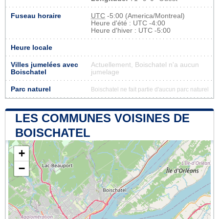
Fuseau horaire
UTC
-5:00 (America/Montreal)
Heure d'été : UTC -4:00
Heure d'hiver : UTC -5:00
Heure locale
Villes jumelées avec
Actuellement, Boischatel n'a aucun
Boischatel
jumelage
Parc naturel
Boischatel ne fait partie d'aucun parc naturel
LES COMMUNES VOISINES DE
BOISCHATEL
+
−