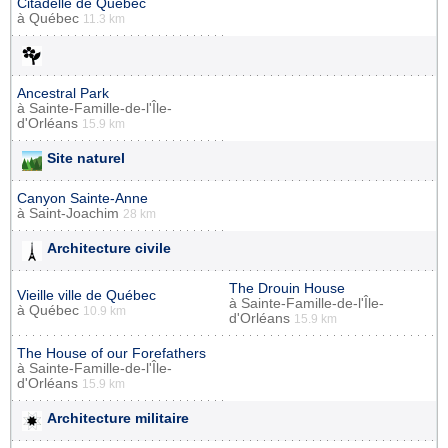
Citadelle de Québec
à
Québec
11.3 km
Ancestral Park
à
Sainte-Famille-de-l'Île-
d'Orléans
15.9 km
Site naturel
Canyon Sainte-Anne
à
Saint-Joachim
28 km
Architecture civile
The Drouin House
Vieille ville de Québec
à
Sainte-Famille-de-l'Île-
à
Québec
10.9 km
d'Orléans
15.9 km
The House of our Forefathers
à
Sainte-Famille-de-l'Île-
d'Orléans
15.9 km
Architecture militaire