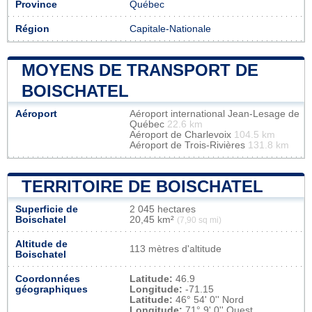
Province
Québec
Région
Capitale-Nationale
MOYENS DE TRANSPORT DE
BOISCHATEL
Aéroport
Aéroport international Jean-Lesage de
Québec
22.6 km
Aéroport de Charlevoix
104.5 km
Aéroport de Trois-Rivières
131.8 km
TERRITOIRE DE BOISCHATEL
Superficie de
2 045 hectares
Boischatel
20,45 km²
(7,90 sq mi)
Altitude de
113 mètres d'altitude
Boischatel
Coordonnées
Latitude:
46.9
géographiques
Longitude:
-71.15
Latitude:
46° 54' 0'' Nord
Longitude:
71° 9' 0'' Ouest