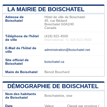
LA MAIRIE DE BOISCHATEL
Adresse de
Hôtel de ville de Boischatel
Boischatel
45, rue Bédard
Boischatel G0A1H0
Canada
Téléphone de l'hôtel
(418) 822-4500
de ville
International: +1 418-822-4500
E-Mail de l'hôtel de
administration@boischatel.net
ville
Site officiel de
boischatel.ca
Boischatel
Maire de Boischatel
Benoit Bouchard
DÉMOGRAPHIE DE BOISCHATEL
Nom des habitants
Boischatelois, oise
de Boischatel
Date
Valeur
Classé par province /