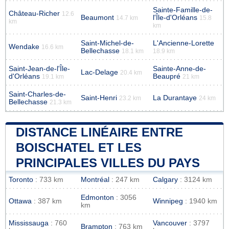
Sainte-Famille-de-
Château-Richer
12.6
Beaumont
l'Île-d'Orléans
14.7 km
15.8
km
km
Saint-Michel-de-
L'Ancienne-Lorette
Wendake
16.6 km
Bellechasse
18.1 km
18.9 km
Saint-Jean-de-l'Île-
Sainte-Anne-de-
Lac-Delage
20.4 km
d'Orléans
Beaupré
19.1 km
21 km
Saint-Charles-de-
Saint-Henri
La Durantaye
23.2 km
24 km
Bellechasse
21.3 km
DISTANCE LINÉAIRE ENTRE
BOISCHATEL ET LES
PRINCIPALES VILLES DU PAYS
Toronto
: 733 km
Montréal
: 247 km
Calgary
: 3124 km
Edmonton
: 3056
Ottawa
: 387 km
Winnipeg
: 1940 km
km
Mississauga
: 760
Vancouver
: 3797
Brampton
: 763 km