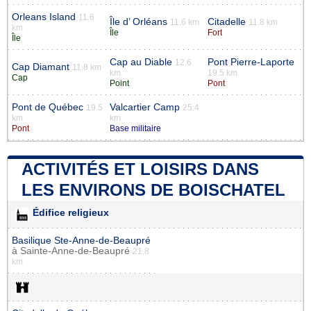
Orleans Island
11.6
Île d’ Orléans
Citadelle
11.6 km
11.8 km
km
Île
Fort
Île
Cap au Diable
Pont Pierre-Laporte
12.6
Cap Diamant
11.8 km
km
19.5 km
Cap
Point
Pont
Pont de Québec
Valcartier Camp
19.5
25.4
km
km
Pont
Base militaire
ACTIVITÉS ET LOISIRS DANS
LES ENVIRONS DE BOISCHATEL
Édifice religieux
Basilique Ste-Anne-de-Beaupré
à
Sainte-Anne-de-Beaupré
21.8
km