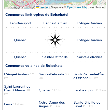
Leaflet
|
Map data ©
OpenStreetMap
contributors
Communes limitrophes de Boischatel
Lac-Beauport
L'Ange-Gardien
L'Ange-Gardien
Québec
L'Ange-Gardien
Québec
Sainte-Pétronille
Sainte-Pétronille
Communes voisines de Boischatel
L'Ange-Gardien
Sainte-Pétronille
Saint-Pierre-de-l'Île-
4.2
5.7
d'Orléans
km
km
6.6 km
Saint-Laurent-de-
l'Île-d'Orléans
Québec
Lac-Beauport
10.8
11.1 km
11.3 km
km
Notre-Dame-des-
Sainte-Brigitte-de-
Lévis
11.4 km
Anges
Laval
11.5 km
11.8 km