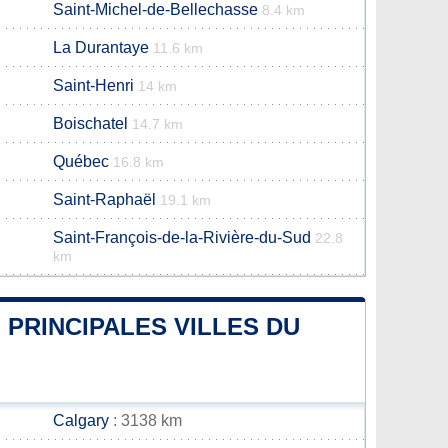
Saint-Michel-de-Bellechasse
8.4 km
La Durantaye
11.6 km
Saint-Henri
14 km
Boischatel
14.7 km
Québec
16.8 km
Saint-Raphaël
19.1 km
Saint-François-de-la-Rivière-du-Sud
22.8
km
 PRINCIPALES VILLES DU
Calgary
: 3138 km