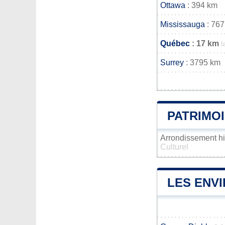
Ottawa
: 394 km
Mississauga
: 767
Québec
: 17 km
l
Surrey
: 3795 km
PATRIMO
Arrondissement h
Culturel
LES ENV