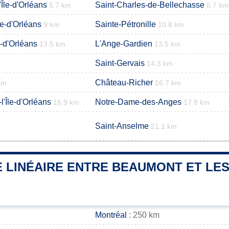
'Île-d'Orléans
Saint-Charles-de-Bellechasse
5.7 km
6.7 km
le-d'Orléans
Sainte-Pétronille
9 km
10.8 km
e-d'Orléans
L'Ange-Gardien
13.5 km
13.5 km
Saint-Gervais
14.3 km
Château-Richer
km
16.7 km
l'Île-d'Orléans
Notre-Dame-des-Anges
16.9 km
17.8 km
Saint-Anselme
21.1 km
 LINÉAIRE ENTRE BEAUMONT ET LES
Montréal
: 250 km