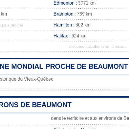
Edmonton
: 3071 km
 km
Brampton
: 769 km
Hamilton
: 802 km
a plus proche
Halifax
: 624 km
Distance calculée à vol d'oiseau
INE MONDIAL PROCHE DE BEAUMONT
istorique du Vieux-Québec
IRONS DE BEAUMONT
dans le territoire et aux environs de 