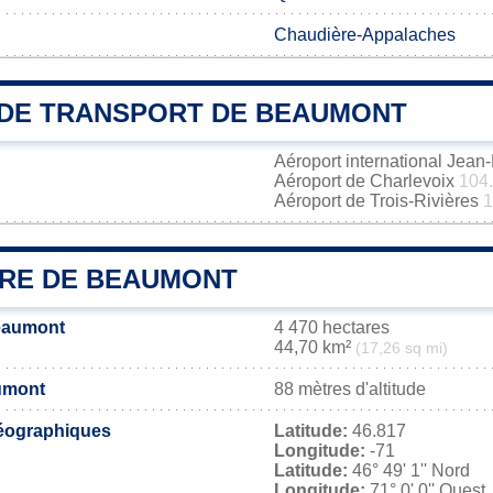
Chaudière-Appalaches
DE TRANSPORT DE BEAUMONT
Aéroport international Jea
Aéroport de Charlevoix
104
Aéroport de Trois-Rivières
1
IRE DE BEAUMONT
Beaumont
4 470 hectares
44,70 km²
(17,26 sq mi)
umont
88 mètres d'altitude
éographiques
Latitude:
46.817
Longitude:
-71
Latitude:
46° 49' 1'' Nord
Longitude:
71° 0' 0'' Ouest