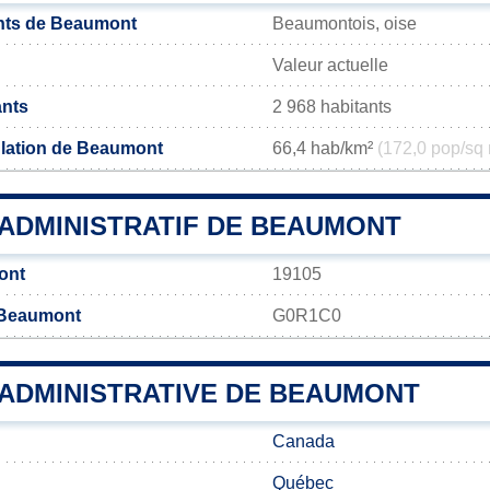
nts de Beaumont
Beaumontois, oise
Valeur actuelle
ants
2 968 habitants
ulation de Beaumont
66,4 hab/km²
(172,0 pop/sq 
ADMINISTRATIF DE BEAUMONT
ont
19105
 Beaumont
G0R1C0
 ADMINISTRATIVE DE BEAUMONT
Canada
Québec