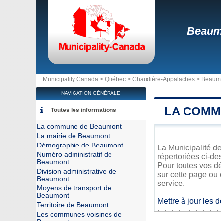
Beaum
Municipality Canada >
Québec
>
Chaudière-Appalaches
>
Beaum
NAVIGATION GÉNÉRALE
LA COMM
Toutes les informations
La commune de Beaumont
La mairie de Beaumont
Démographie de Beaumont
La Municipalité de
Numéro administratif de
répertoriées ci-de
Beaumont
Pour toutes vos d
Division administrative de
sur cette page ou 
Beaumont
service.
Moyens de transport de
Beaumont
Mettre à jour les 
Territoire de Beaumont
Les communes voisines de