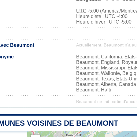
UTC
-5:00 (America/Montrea
Heure d'été : UTC -4:00
Heure d'hiver : UTC -5:00
 avec Beaumont
Actuellement, Beaumont n'a a
onyme
Beaumont, California, États
Beaumont, England, Royau
Beaumont, Mississippi, État
Beaumont, Wallonie, Belgi
Beaumont, Texas, États-Uni
Beaumont, Alberta, Canada
Beaumont, Haïti
Beaumont ne fait partie d'aucun
MUNES VOISINES DE BEAUMONT