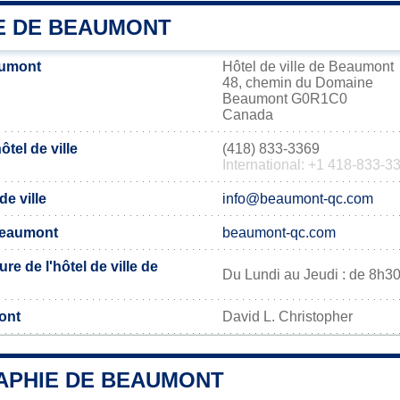
IE DE BEAUMONT
aumont
Hôtel de ville de Beaumont
48, chemin du Domaine
Beaumont G0R1C0
Canada
tel de ville
(418) 833-3369
International: +1 418-833-3
de ville
info@beaumont-qc.com
 Beaumont
beaumont-qc.com
re de l'hôtel de ville de
Du Lundi au Jeudi : de 8h3
ont
David L. Christopher
PHIE DE BEAUMONT