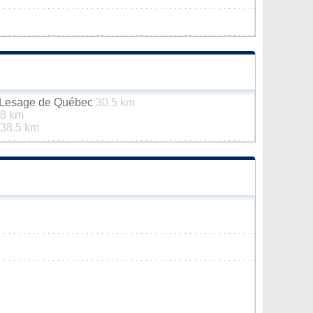
n-Lesage de Québec
30.5 km
.8 km
38.5 km