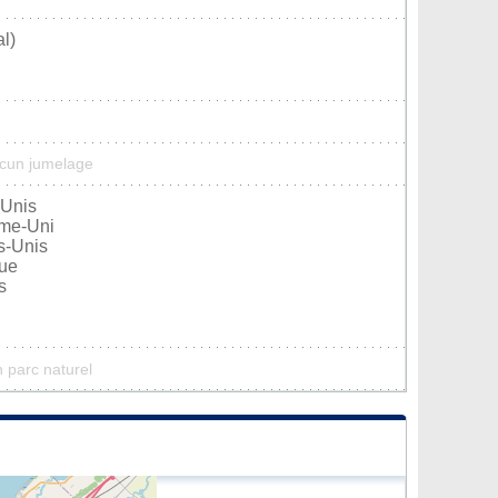
l)
ucun jumelage
-Unis
me-Uni
s-Unis
que
s
 parc naturel