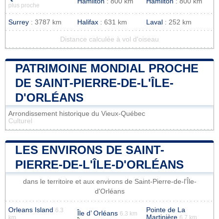
Hamilton
: 800 km
Hamilton
: 800 km
plus proche
Surrey
: 3787 km
Halifax
: 631 km
Laval
: 252 km
Distance calculée à vol d'oiseau
PATRIMOINE MONDIAL PROCHE
DE SAINT-PIERRE-DE-L'ÎLE-
D'ORLÉANS
Arrondissement historique du Vieux-Québec
Culturel
LES ENVIRONS DE SAINT-
PIERRE-DE-L'ÎLE-D'ORLÉANS
dans le territoire et aux environs de Saint-Pierre-de-l'Île-
d'Orléans
Orleans Island
Pointe de La
6.3
Île d’ Orléans
6.3 km
Martinière
km
6.7 km