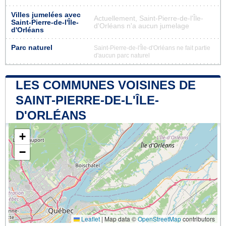
Villes jumelées avec
Actuellement, Saint-Pierre-de-l'Île-
Saint-Pierre-de-l'Île-
d'Orléans n'a aucun jumelage
d'Orléans
Parc naturel
Saint-Pierre-de-l'Île-d'Orléans ne fait partie
d'aucun parc naturel
LES COMMUNES VOISINES DE
SAINT-PIERRE-DE-L'ÎLE-
D'ORLÉANS
+
−
Leaflet
|
Map data ©
OpenStreetMap
contributors