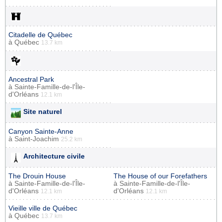
Citadelle de Québec
à
Québec
13.7 km
Ancestral Park
à
Sainte-Famille-de-l'Île-
d'Orléans
12.1 km
Site naturel
Canyon Sainte-Anne
à
Saint-Joachim
25.2 km
Architecture civile
The Drouin House
The House of our Forefathers
à
Sainte-Famille-de-l'Île-
à
Sainte-Famille-de-l'Île-
d'Orléans
d'Orléans
12.1 km
12.1 km
Vieille ville de Québec
à
Québec
13.7 km