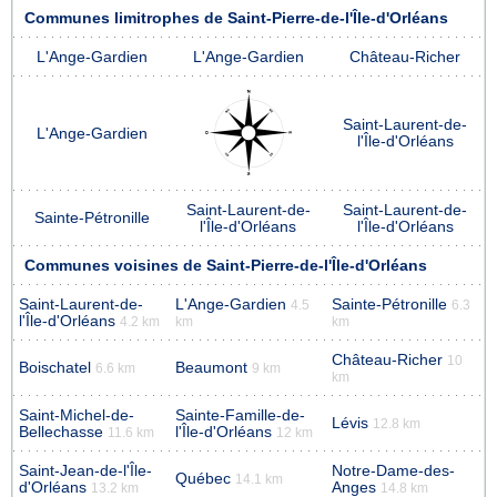
Communes limitrophes de Saint-Pierre-de-l'Île-d'Orléans
L'Ange-Gardien
L'Ange-Gardien
Château-Richer
Saint-Laurent-de-
L'Ange-Gardien
l'Île-d'Orléans
Saint-Laurent-de-
Saint-Laurent-de-
Sainte-Pétronille
l'Île-d'Orléans
l'Île-d'Orléans
Communes voisines de Saint-Pierre-de-l'Île-d'Orléans
Saint-Laurent-de-
L'Ange-Gardien
Sainte-Pétronille
4.5
6.3
l'Île-d'Orléans
4.2 km
km
km
Château-Richer
10
Boischatel
Beaumont
6.6 km
9 km
km
Saint-Michel-de-
Sainte-Famille-de-
Lévis
12.8 km
Bellechasse
l'Île-d'Orléans
11.6 km
12 km
Saint-Jean-de-l'Île-
Notre-Dame-des-
Québec
14.1 km
d'Orléans
Anges
13.2 km
14.8 km