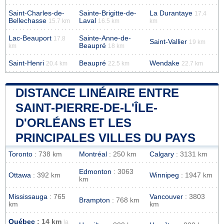
Saint-Charles-de-
Sainte-Brigitte-de-
La Durantaye
17.4
Bellechasse
Laval
15.7 km
16.5 km
km
Lac-Beauport
Sainte-Anne-de-
17.8
Saint-Vallier
19 km
Beaupré
km
18 km
Saint-Henri
Beaupré
Wendake
20.4 km
22.5 km
22.7 km
DISTANCE LINÉAIRE ENTRE
SAINT-PIERRE-DE-L'ÎLE-
D'ORLÉANS ET LES
PRINCIPALES VILLES DU PAYS
Toronto
: 738 km
Montréal
: 250 km
Calgary
: 3131 km
Edmonton
: 3063
Ottawa
: 392 km
Winnipeg
: 1947 km
km
Mississauga
: 765
Vancouver
: 3803
Brampton
: 768 km
km
km
Québec
: 14 km
la