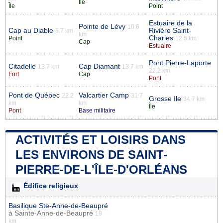
Île
Île
Point
Estuaire de la
Pointe de Lévy
10.6
Cap au Diable
Rivière Saint-
6.7 km
km
Charles
Point
12.5 km
Cap
Estuaire
Pont Pierre-Laporte
Citadelle
Cap Diamant
13.7 km
13.7 km
22.2 km
Fort
Cap
Pont
Pont de Québec
Valcartier Camp
22.2
31.7
Grosse Ile
34.7 km
km
km
Île
Pont
Base militaire
ACTIVITÉS ET LOISIRS DANS
LES ENVIRONS DE SAINT-
PIERRE-DE-L'ÎLE-D'ORLÉANS
Édifice religieux
Basilique Ste-Anne-de-Beaupré
à
Sainte-Anne-de-Beaupré
19
km