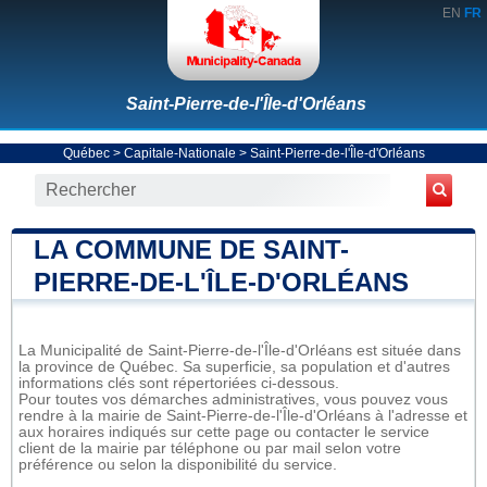
EN
FR
Saint-Pierre-de-l'Île-d'Orléans
Québec
>
Capitale-Nationale
>
Saint-Pierre-de-l'Île-d'Orléans
LA COMMUNE DE SAINT-
PIERRE-DE-L'ÎLE-D'ORLÉANS
La Municipalité de Saint-Pierre-de-l'Île-d'Orléans est située dans
la province de Québec. Sa superficie, sa population et d'autres
informations clés sont répertoriées ci-dessous.
Pour toutes vos démarches administratives, vous pouvez vous
rendre à la mairie de Saint-Pierre-de-l'Île-d'Orléans à l'adresse et
aux horaires indiqués sur cette page ou contacter le service
client de la mairie par téléphone ou par mail selon votre
préférence ou selon la disponibilité du service.