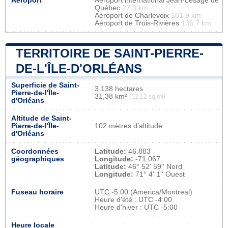
Aéroport
Aéroport international Jean-Lesage de
Québec
27.3 km
Aéroport de Charlevoix
101.9 km
Aéroport de Trois-Rivières
136.7 km
TERRITOIRE DE SAINT-PIERRE-
DE-L'ÎLE-D'ORLÉANS
Superficie de Saint-
3 138 hectares
Pierre-de-l'Île-
31,38 km²
(12,12 sq mi)
d'Orléans
Altitude de Saint-
Pierre-de-l'Île-
102 mètres d'altitude
d'Orléans
Coordonnées
Latitude:
46.883
géographiques
Longitude:
-71.067
Latitude:
46° 52' 59'' Nord
Longitude:
71° 4' 1'' Ouest
Fuseau horaire
UTC
-5:00 (America/Montreal)
Heure d'été : UTC -4:00
Heure d'hiver : UTC -5:00
Heure locale