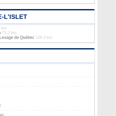
-L'ISLET
8 km
p
75.2 km
n-Lesage de Québec
106.4 km
t
l)