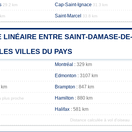
s
Cap-Saint-Ignace
29.2 km
31.3 km
Saint-Marcel
 km
33.8 km
 LINÉAIRE ENTRE SAINT-DAMASE-DE-
LES VILLES DU PAYS
Montréal
: 329 km
Edmonton
: 3107 km
 km
Brampton
: 847 km
Hamilton
: 880 km
a plus proche
Halifax
: 581 km
Distance calculée à vol d'oiseau