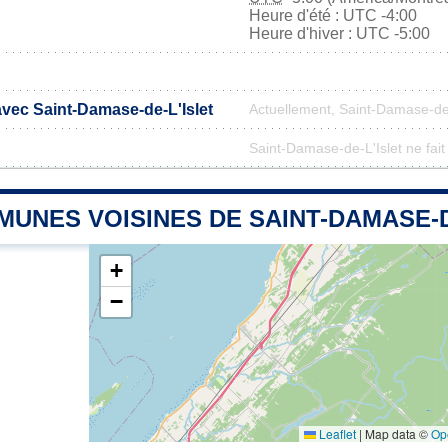
Heure d'été : UTC -4:00
Heure d'hiver : UTC -5:00
avec Saint-Damase-de-L'Islet
Actuellement, Saint-Damase-de-
Saint-Damase-de-L'Islet ne fait
UNES VOISINES DE SAINT-DAMASE-D
+
−
Leaflet
|
Map data ©
Op