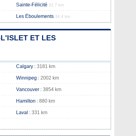
Sainte-Félicité
31.7 km
Les Éboulements
34.4 km
L'ISLET ET LES
Calgary
: 3181 km
Winnipeg
: 2002 km
Vancouver
: 3854 km
Hamilton
: 880 km
Laval
: 331 km