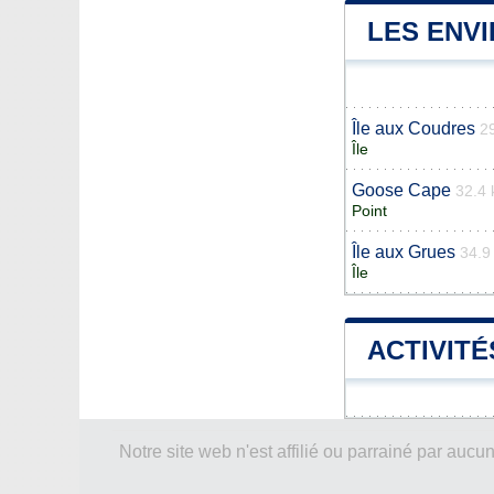
LES ENVI
Île aux Coudres
2
Île
Goose Cape
32.4
Point
Île aux Grues
34.9
Île
ACTIVITÉ
Notre site web n'est affilié ou parrainé par a