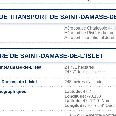
DE TRANSPORT DE SAINT-DAMASE-DE
Aéroport de Charlevoix
44.
Aéroport de Rivière-du-Lou
Aéroport international Jea
RE DE SAINT-DAMASE-DE-L'ISLET
int-Damase-de-L'Islet
24 771 hectares
247,71 km²
(95,64 sq mi)
t-Damase-de-L'Islet
248 mètres d'altitude
éographiques
Latitude:
47.2
Longitude:
-70.133
Latitude:
47° 12' 0'' Nord
Longitude:
70° 7' 59'' Oues
UTC
-5:00 (America/Montrea