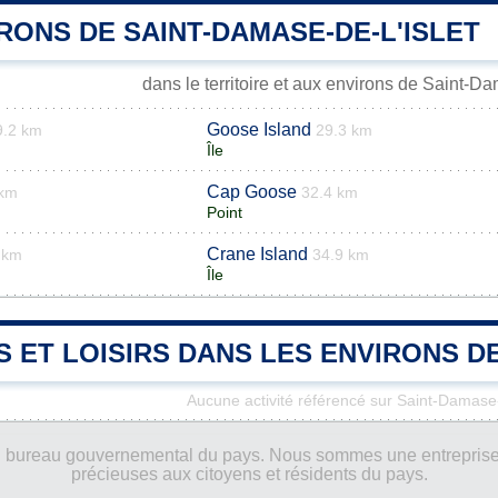
RONS DE SAINT-DAMASE-DE-L'ISLET
dans le territoire et aux environs de Saint-Da
Goose Island
9.2 km
29.3 km
Île
Cap Goose
 km
32.4 km
Point
Crane Island
 km
34.9 km
Île
S ET LOISIRS DANS LES ENVIRONS D
Aucune activité référencé sur Saint-Damase-
ucun bureau gouvernemental du pays. Nous sommes une entreprise
précieuses aux citoyens et résidents du pays.