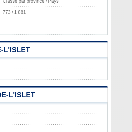
Classé par province / Pays
773 / 1 881
-L'ISLET
E-L'ISLET