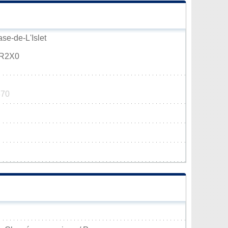
se-de-L'Islet
0R2X0
370