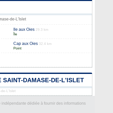
mase-de-L'Islet
Ile aux Oies
29.3 km
Île
Cap aux Oies
32.4 km
Point
E SAINT-DAMASE-DE-L'ISLET
de-L'Islet
 indépendante dédiée à fournir des informations