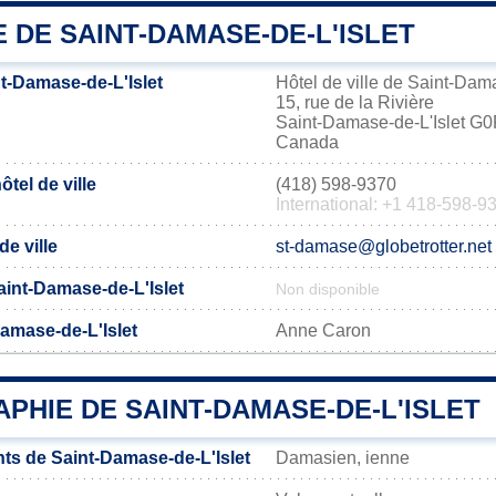
E DE SAINT-DAMASE-DE-L'ISLET
t-Damase-de-L'Islet
Hôtel de ville de Saint-Dama
15, rue de la Rivière
Saint-Damase-de-L'Islet G
Canada
tel de ville
(418) 598-9370
International: +1 418-598-9
de ville
st-damase@globetrotter.net
Saint-Damase-de-L'Islet
Non disponible
amase-de-L'Islet
Anne Caron
PHIE DE SAINT-DAMASE-DE-L'ISLET
ts de Saint-Damase-de-L'Islet
Damasien, ienne