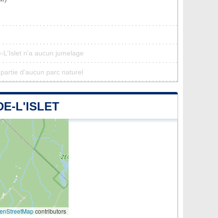
L'Islet n'a aucun jumelage
 partie d'aucun parc naturel
E-L'ISLET
enStreetMap
contributors