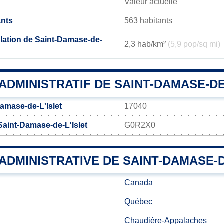
Valeur actuelle
ants
563 habitants
lation de Saint-Damase-de-
2,3 hab/km²
(5,9 pop/sq mi)
DMINISTRATIF DE SAINT-DAMASE-DE
amase-de-L'Islet
17040
Saint-Damase-de-L'Islet
G0R2X0
 ADMINISTRATIVE DE SAINT-DAMASE-D
Canada
Québec
Chaudière-Appalaches