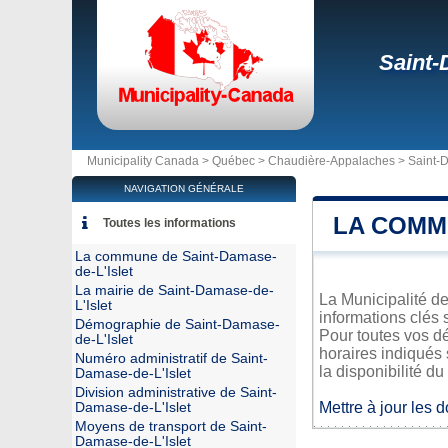
Saint-
Municipality Canada >
Québec
>
Chaudière-Appalaches
>
Saint-D
NAVIGATION GÉNÉRALE
LA COMM
Toutes les informations
La commune de Saint-Damase-
de-L'Islet
La mairie de Saint-Damase-de-
La Municipalité de
L'Islet
informations clés 
Démographie de Saint-Damase-
Pour toutes vos d
de-L'Islet
horaires indiqués 
Numéro administratif de Saint-
la disponibilité du
Damase-de-L'Islet
Division administrative de Saint-
Mettre à jour les 
Damase-de-L'Islet
Moyens de transport de Saint-
Damase-de-L'Islet