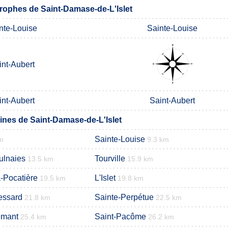
ophes de Saint-Damase-de-L'Islet
nte-Louise
Sainte-Louise
int-Aubert
int-Aubert
Saint-Aubert
es de Saint-Damase-de-L'Islet
Sainte-Louise
m
9.3 km
ulnaies
Tourville
13.5 km
15.9 km
-Pocatière
L'Islet
19.5 km
19.8 km
Lessard
Sainte-Perpétue
21.8 km
22.5 km
emant
Saint-Pacôme
25.4 km
26.2 km