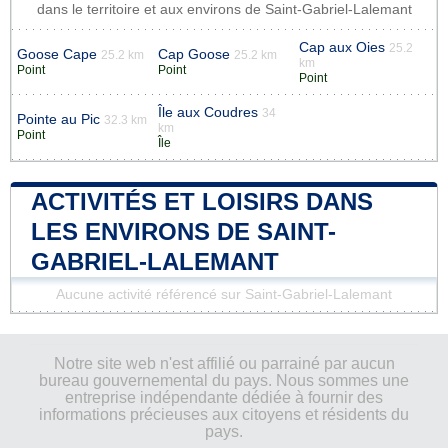
dans le territoire et aux environs de Saint-Gabriel-Lalemant
Cap aux Oies
25.2
Goose Cape
Cap Goose
25.2 km
25.2 km
km
Point
Point
Point
Île aux Coudres
34
Pointe au Pic
32.3 km
km
Point
Île
ACTIVITÉS ET LOISIRS DANS
LES ENVIRONS DE SAINT-
GABRIEL-LALEMANT
Aucune activité référencé sur Saint-Gabriel-Lalemant
Notre site web n'est affilié ou parrainé par aucun
bureau gouvernemental du pays. Nous sommes une
entreprise indépendante dédiée à fournir des
informations précieuses aux citoyens et résidents du
pays.