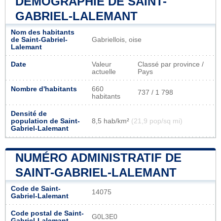
DÉMOGRAPHIE DE SAINT-
GABRIEL-LALEMANT
Nom des habitants
de Saint-Gabriel-
Gabriellois, oise
Lalemant
Date
Valeur
Classé par province /
actuelle
Pays
Nombre d'habitants
660
737 / 1 798
habitants
Densité de
population de Saint-
8,5 hab/km²
(21,9 pop/sq mi)
Gabriel-Lalemant
NUMÉRO ADMINISTRATIF DE
SAINT-GABRIEL-LALEMANT
Code de Saint-
14075
Gabriel-Lalemant
Code postal de Saint-
G0L3E0
Gabriel-Lalemant