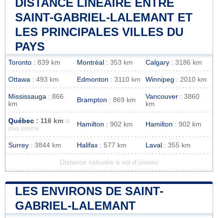
DISTANCE LINÉAIRE ENTRE
SAINT-GABRIEL-LALEMANT ET
LES PRINCIPALES VILLES DU
PAYS
Toronto
: 839 km
Montréal
: 353 km
Calgary
: 3186 km
Ottawa
: 493 km
Edmonton
: 3110 km
Winnipeg
: 2010 km
Mississauga
: 866
Vancouver
: 3860
Brampton
: 869 km
km
km
Québec
: 116 km
la
Hamilton
: 902 km
Hamilton
: 902 km
plus proche
Surrey
: 3844 km
Halifax
: 577 km
Laval
: 355 km
Distance calculée à vol d'oiseau
LES ENVIRONS DE SAINT-
GABRIEL-LALEMANT