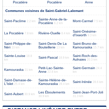
Pocatière
Pocatière
Anne
Communes voisines de Saint-Gabriel-Lalemant
Sainte-Anne-de-la-
Saint-Pacôme
Mont-Carmel
2.2 km
7.5 km
Pocatière
6.2 km
Saint-Onésime-
La Pocatière
Rivière-Ouelle
7.8 km
8.4 km
d'Ixworth
9.3 km
Saint-Philippe-de-
Saint-Denis-De La
Saint-Bruno-de-
Néri
Bouteillerie
Kamouraska
10 km
13 km
15.7 km
Sainte-Louise
Saint-Roch-des-
18.8
Saint-Pascal
18.9 km
Aulnaies
km
20.3 km
Petit-Lac-Sainte-
Saint-Germain
24.4
Kamouraska
21 km
Anne
22.8 km
km
Saint-Damase-de-
Sainte-Hélène-de-
Saint-Irénée
28.6 km
L'Islet
Kamouraska
25.4 km
28.4 km
Les Éboulements
Saint-Jean-Port-Joli
Saint-Aubert
30.9 km
30.9 km
31.3 km