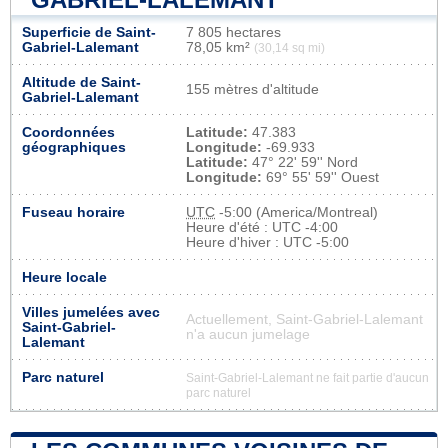
Superficie de Saint-
7 805 hectares
Gabriel-Lalemant
78,05 km²
(30,14 sq mi)
Altitude de Saint-
155 mètres d'altitude
Gabriel-Lalemant
Coordonnées
Latitude:
47.383
géographiques
Longitude:
-69.933
Latitude:
47° 22' 59'' Nord
Longitude:
69° 55' 59'' Ouest
Fuseau horaire
UTC
-5:00 (America/Montreal)
Heure d'été : UTC -4:00
Heure d'hiver : UTC -5:00
Heure locale
Villes jumelées avec
Actuellement, Saint-Gabriel-Lalemant
Saint-Gabriel-
n'a aucun jumelage
Lalemant
Parc naturel
Saint-Gabriel-Lalemant ne fait partie d'aucun
parc naturel