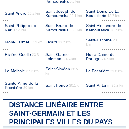
Kamouraska
5.3 km
Saint-Joseph-de-
Saint-Denis-De La
Saint-André
12.2 km
Kamouraska
Bouteillerie
13.1 km
13.7 km
Saint-Philippe-de-
Saint-Bruno-de-
Saint-Alexandre-de-
Néri
Kamouraska
Kamouraska
14.4 km
15.3 km
16.7 km
Saint-Pacôme
23.3
Mont-Carmel
Picard
17.4 km
23.2 km
km
Rivière-Ouelle
Saint-Gabriel-
Notre-Dame-du-
23.3
Lalemant
Portage
km
24.4 km
24.6 km
Saint-Siméon
28.5
La Malbaie
La Pocatière
27.3 km
29.8 km
km
Sainte-Anne-de-la-
Saint-Irénée
Saint-Antonin
30.1 km
31.3 km
Pocatière
30 km
DISTANCE LINÉAIRE ENTRE
SAINT-GERMAIN ET LES
PRINCIPALES VILLES DU PAYS