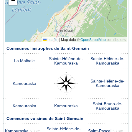
−
Leaflet
|
Map data ©
OpenStreetMap
contributors
Communes limitrophes de Saint-Germain
Sainte-Hélène-de-
Sainte-Hélène-de-
La Malbaie
Kamouraska
Kamouraska
Sainte-Hélène-de-
Kamouraska
Kamouraska
Saint-Bruno-de-
Kamouraska
Kamouraska
Kamouraska
Communes voisines de Saint-Germain
Sainte-Hélène-de-
Kamouraska
Saint-Pascal
5.3 km
5.7 km