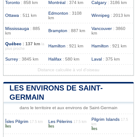
Toronto
: 858 km
Montréal
: 374 km
Calgary
: 3186 km
Edmonton
: 3108
Ottawa
: 511 km
Winnipeg
: 2013 km
km
Mississauga
: 885
Vancouver
: 3860
Brampton
: 887 km
km
km
Québec
: 137 km
la
Hamilton
: 921 km
Hamilton
: 921 km
plus proche
Surrey
: 3845 km
Halifax
: 580 km
Laval
: 375 km
Distance calculée à vol d'oiseau
LES ENVIRONS DE SAINT-
GERMAIN
dans le territoire et aux environs de Saint-Germain
Pilgrim Islands
17.5
Îsles Pilgrim
Les Pèlerins
17.5 km
17.5 km
km
Îles
Îles
Îles