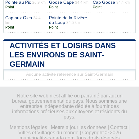
Pointe au Pic
Goose Cape
Cap Goose
26.9 km
34.4 km
34.4 km
Point
Point
Point
Cap aux Oies
Pointe de la Rivière
34.4
du Loup
km
34.5 km
Point
Point
ACTIVITÉS ET LOISIRS DANS
LES ENVIRONS DE SAINT-
GERMAIN
Aucune activité référencé sur Saint-Germain
Notre site web n'est affilié ou parrainé par aucun
bureau gouvernemental du pays. Nous sommes une
entreprise indépendante dédiée à fournir des
informations précieuses aux citoyens et résidents du
pays.
Mentions légales
|
Mettre à jour les données
|
Contact
|
Villes et Villages du monde
| Copyright © 2026
municipality-canada.com Tous droits réservés