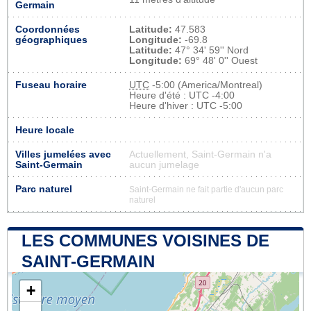
Germain
Coordonnées
Latitude:
47.583
géographiques
Longitude:
-69.8
Latitude:
47° 34' 59'' Nord
Longitude:
69° 48' 0'' Ouest
Fuseau horaire
UTC
-5:00 (America/Montreal)
Heure d'été : UTC -4:00
Heure d'hiver : UTC -5:00
Heure locale
Villes jumelées avec
Actuellement, Saint-Germain n'a
Saint-Germain
aucun jumelage
Parc naturel
Saint-Germain ne fait partie d'aucun parc
naturel
LES COMMUNES VOISINES DE
SAINT-GERMAIN
+