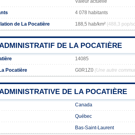
Valeur actuelle
ants
4 078 habitants
lation de La Pocatière
188,5 hab/km²
(488,3 pop/s
ADMINISTRATIF DE LA POCATIÈRE
tière
14085
La Pocatière
G0R1Z0
(Une autre commun
 ADMINISTRATIVE DE LA POCATIÈRE
Canada
Québec
Bas-Saint-Laurent