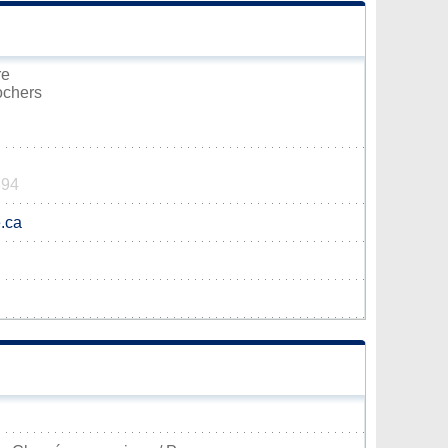
re
ochers
394
.ca