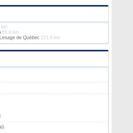
4 km
p
55.6 km
n-Lesage de Québec
121.9 km
t
l)