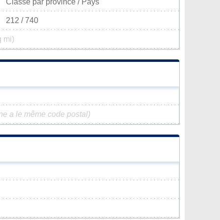
Classé par province / Pays
212 / 740
q mi)
e a le même code postal)