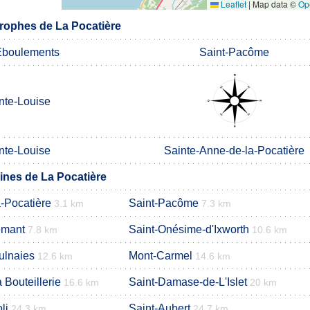
Leaflet
|
Map data ©
Op
rophes de La Pocatière
Éboulements
Saint-Pacôme
nte-Louise
nte-Louise
Sainte-Anne-de-la-Pocatière
nes de La Pocatière
-Pocatière
Saint-Pacôme
3.1 km
7.3 km
emant
Saint-Onésime-d'Ixworth
7.8 km
10.6 km
ulnaies
Mont-Carmel
12.6 km
14.6 km
 Bouteillerie
Saint-Damase-de-L'Islet
16.6 km
20 km
li
Saint-Aubert
24.3 km
24.7 km