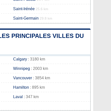
Saint-Irénée
25.6 km
Saint-Germain
29.8 km
LES PRINCIPALES VILLES DU
Calgary
: 3180 km
Winnipeg
: 2003 km
Vancouver
: 3854 km
Hamilton
: 895 km
Laval
: 347 km