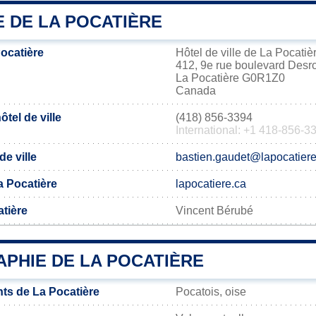
E DE LA POCATIÈRE
ocatière
Hôtel de ville de La Pocatiè
412, 9e rue boulevard Desr
La Pocatière G0R1Z0
Canada
tel de ville
(418) 856-3394
International: +1 418-856-3
de ville
bastien.gaudet@lapocatiere
La Pocatière
lapocatiere.ca
atière
Vincent Bérubé
PHIE DE LA POCATIÈRE
ts de La Pocatière
Pocatois, oise