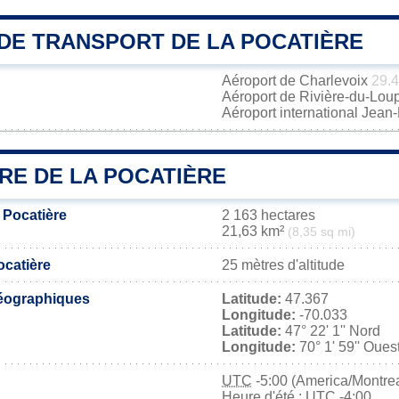
DE TRANSPORT DE LA POCATIÈRE
Aéroport de Charlevoix
29.
Aéroport de Rivière-du-Lou
Aéroport international Jea
RE DE LA POCATIÈRE
 Pocatière
2 163 hectares
21,63 km²
(8,35 sq mi)
ocatière
25 mètres d'altitude
éographiques
Latitude:
47.367
Longitude:
-70.033
Latitude:
47° 22' 1'' Nord
Longitude:
70° 1' 59'' Oues
UTC
-5:00 (America/Montrea
Heure d'été : UTC -4:00