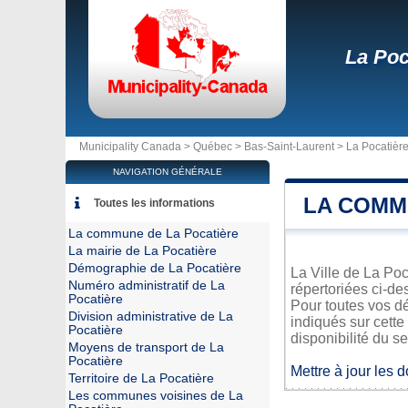
La Poc
Municipality Canada >
Québec
>
Bas-Saint-Laurent
>
La Pocatièr
NAVIGATION GÉNÉRALE
LA COMM
Toutes les informations
La commune de La Pocatière
La mairie de La Pocatière
Démographie de La Pocatière
La Ville de La Poc
Numéro administratif de La
répertoriées ci-de
Pocatière
Pour toutes vos dé
Division administrative de La
indiqués sur cette
Pocatière
disponibilité du se
Moyens de transport de La
Pocatière
Mettre à jour les 
Territoire de La Pocatière
Les communes voisines de La