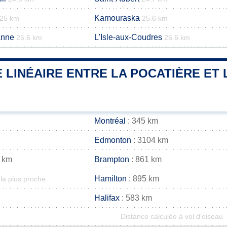
Kamouraska
25 km
25.6 km
Anne
L'Isle-aux-Coudres
25.6 km
26.6 km
 LINÉAIRE ENTRE LA POCATIÈRE ET 
Montréal
: 345 km
Edmonton
: 3104 km
 km
Brampton
: 861 km
Hamilton
: 895 km
la plus proche
Halifax
: 583 km
Distance calculée à vol d'oiseau