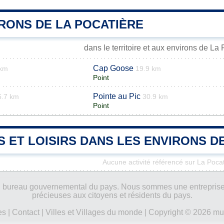
RONS DE LA POCATIÈRE
dans le territoire et aux environs de La
Cap Goose
 km
19.9 km
Point
Pointe au Pic
6.7 km
30.9 km
Point
S ET LOISIRS DANS LES ENVIRONS D
Aucune activité référencé sur La Pocat
ucun bureau gouvernemental du pays. Nous sommes une entreprise
précieuses aux citoyens et résidents du pays.
es
|
Contact
|
Villes et Villages du monde
| Copyright © 2026 mun