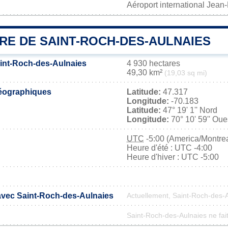
Aéroport international Jea
RE DE SAINT-ROCH-DES-AULNAIES
aint-Roch-des-Aulnaies
4 930 hectares
49,30 km²
(19,03 sq mi)
éographiques
Latitude:
47.317
Longitude:
-70.183
Latitude:
47° 19' 1'' Nord
Longitude:
70° 10' 59'' Oue
UTC
-5:00 (America/Montrea
Heure d'été : UTC -4:00
Heure d'hiver : UTC -5:00
 avec Saint-Roch-des-Aulnaies
Actuellement, Saint-Roch-des-
Saint-Roch-des-Aulnaies ne fait