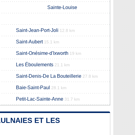
Sainte-Louise
Saint-Jean-Port-Joli
12.8 km
Saint-Aubert
15.1 km
Saint-Onésime-d'Ixworth
19 km
Les Éboulements
21.1 km
Saint-Denis-De La Bouteillerie
27.8 km
Baie-Saint-Paul
28.1 km
Petit-Lac-Sainte-Anne
31.7 km
AULNAIES ET LES