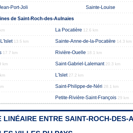
Jean-Port-Joli
Sainte-Louise
nes de Saint-Roch-des-Aulnaies
La Pocatière
 km
12.6 km
'Islet
Sainte-Anne-de-la-Pocatière
13.5 km
14.3 km
s
Rivière-Ouelle
17.7 km
18.1 km
Saint-Gabriel-Lalemant
9 km
20.3 km
L'Islet
 km
27.2 km
Saint-Philippe-de-Néri
km
28.1 km
Petite-Rivière-Saint-François
29 km
 LINÉAIRE ENTRE SAINT-ROCH-DES-