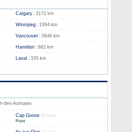
Calgary
: 3172 km
Winnipeg
: 1994 km
Vancouver
: 3846 km
Hamilton
: 882 km
Laval
: 335 km
och-des-Aulnaies
Cap Goose
18.9 km
Point
Ile aux Oies