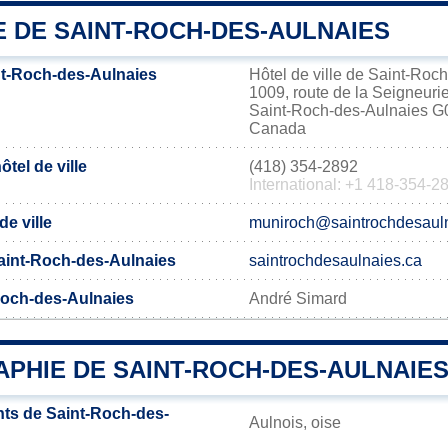
E DE SAINT-ROCH-DES-AULNAIES
t-Roch-des-Aulnaies
Hôtel de ville de Saint-Roc
1009, route de la Seigneuri
Saint-Roch-des-Aulnaies 
Canada
tel de ville
(418) 354-2892
International: +1 418-354-2
de ville
muniroch@saintrochdesaul
 Saint-Roch-des-Aulnaies
saintrochdesaulnaies.ca
Roch-des-Aulnaies
André Simard
PHIE DE SAINT-ROCH-DES-AULNAIE
ts de Saint-Roch-des-
Aulnois, oise