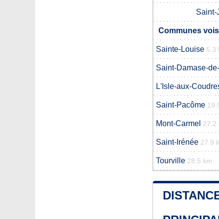
Saint-
Communes voisi
Sainte-Louise
5.3
Saint-Damase-de-L
L'Isle-aux-Coudre
Saint-Pacôme
19.
Mont-Carmel
27.2
Saint-Irénée
27.9 
Tourville
28.5 km
DISTANCE