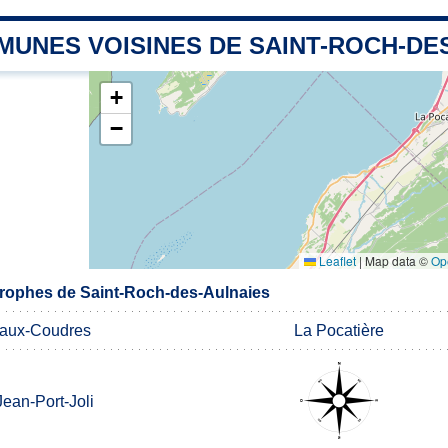
MUNES VOISINES DE SAINT-ROCH-DE
+
−
Leaflet
|
Map data ©
Op
rophes de Saint-Roch-des-Aulnaies
e-aux-Coudres
La Pocatière
Jean-Port-Joli