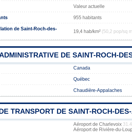
Valeur actuelle
ants
955 habitants
lation de Saint-Roch-des-
19,4 hab/km²
(50,2 pop/sq m
 ADMINISTRATIVE DE SAINT-ROCH-DE
Canada
Québec
Chaudière-Appalaches
DE TRANSPORT DE SAINT-ROCH-DES
Aéroport de Charlevoix
31.
Aéroport de Rivière-du-Lou