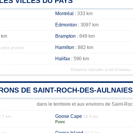
LES VILLES DU PAYS
Montréal
: 333 km
Edmonton
: 3097 km
 km
Brampton
: 849 km
Hamilton
: 882 km
a plus proche
Halifax
: 590 km
Distance calculée à vol d'oiseau
IRONS DE SAINT-ROCH-DES-AULNAIES
dans le territoire et aux environs de Saint-R
Goose Cape
7.7 km
18.9 km
Point
Goose Island