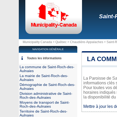
Saint-
Municipality Canada >
Québec
>
Chaudière-Appalaches
>
Saint-
NAVIGATION GÉNÉRALE
LA COMM
Toutes les informations
La commune de Saint-Roch-des-
Aulnaies
La mairie de Saint-Roch-des-
La Paroisse de Sa
Aulnaies
informations clés 
Démographie de Saint-Roch-des-
Pour toutes vos d
Aulnaies
horaires indiqués 
Division administrative de Saint-
la disponibilité du
Roch-des-Aulnaies
Moyens de transport de Saint-
Mettre à jour les 
Roch-des-Aulnaies
Territoire de Saint-Roch-des-
Aulnaies