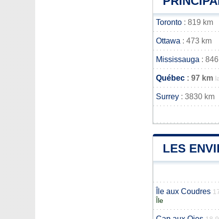
PRINCIPA
Toronto
: 819 km
Ottawa
: 473 km
Mississauga
: 846
Québec
: 97 km
l
Surrey
: 3830 km
LES ENV
Île aux Coudres
1
Île
Cap aux Oies