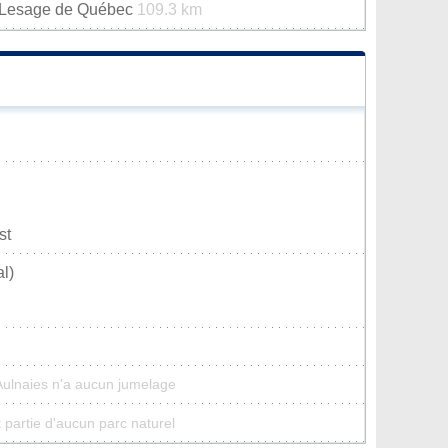
n-Lesage de Québec
109.3 km
st
l)
Aulnaies n'a aucun jumelage
 partie d'aucun parc naturel