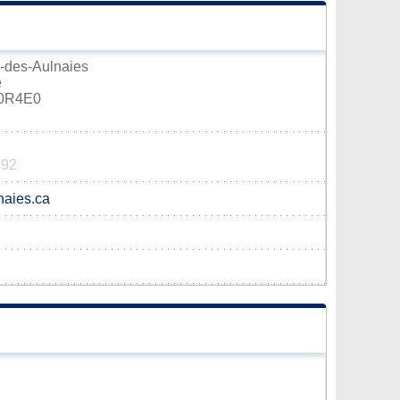
h-des-Aulnaies
e
G0R4E0
892
naies.ca
S