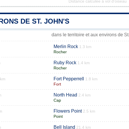
Distance calculée à vol d'oiseau
RONS DE ST. JOHN'S
dans le territoire et aux environs de St
Merlin Rock
1.3 km
Rocher
Ruby Rock
m
1.4 km
Rocher
Fort Pepperrell
 km
1.8 km
Fort
North Head
m
2.4 km
Cap
Flowers Point
km
2.5 km
Point
Bell Island
m
21.4 km