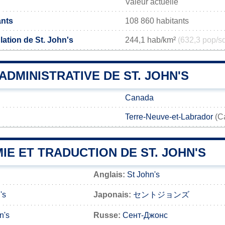
Valeur actuelle
ants
108 860 habitants
ation de St. John's
244,1 hab/km²
(632,3 pop/s
 ADMINISTRATIVE DE ST. JOHN'S
Canada
Terre-Neuve-et-Labrador
(Ca
E ET TRADUCTION DE ST. JOHN'S
Anglais:
St John's
's
Japonais:
セントジョンズ
n's
Russe:
Сент-Джонс