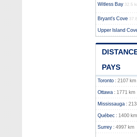
Witless Bay
32.5 
Bryant's Cove
37.
Upper Island Cov
DISTANCE
PAYS
Toronto
: 2107 km
Ottawa
: 1771 km
Mississauga
: 21
Québec
: 1400 km
Surrey
: 4997 km