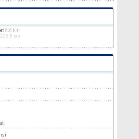
ort
6.6 km
205.6 km
st
ns)