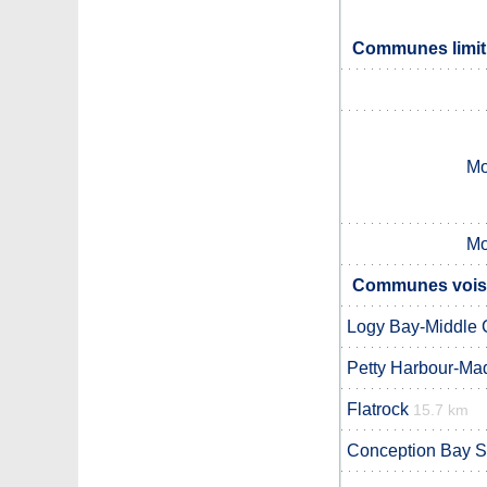
Communes limitr
Mo
Mo
Communes voisi
Logy Bay-Middle 
Petty Harbour-M
Flatrock
15.7 km
Conception Bay S