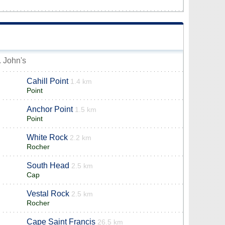
. John's
Cahill Point
1.4 km
Point
Anchor Point
1.5 km
Point
White Rock
2.2 km
Rocher
South Head
2.5 km
Cap
Vestal Rock
2.5 km
Rocher
Cape Saint Francis
26.5 km