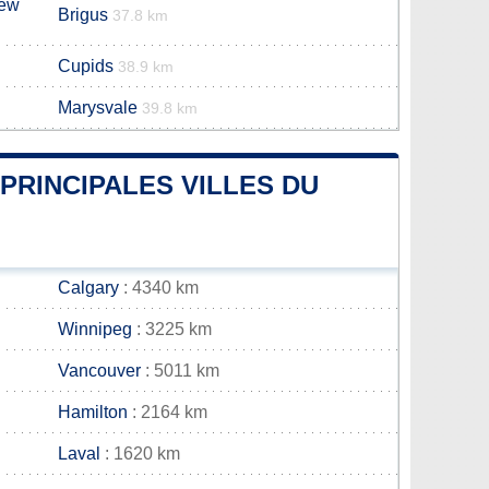
iew
Brigus
37.8 km
Cupids
38.9 km
Marysvale
39.8 km
 PRINCIPALES VILLES DU
Calgary
: 4340 km
Winnipeg
: 3225 km
Vancouver
: 5011 km
Hamilton
: 2164 km
Laval
: 1620 km