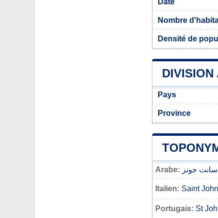
Date
Nombre d'habit
Densité de popul
DIVISION
Pays
Province
TOPONYMI
Arabe:
سانت جونز
Italien:
Saint John
Portugais:
St Joh