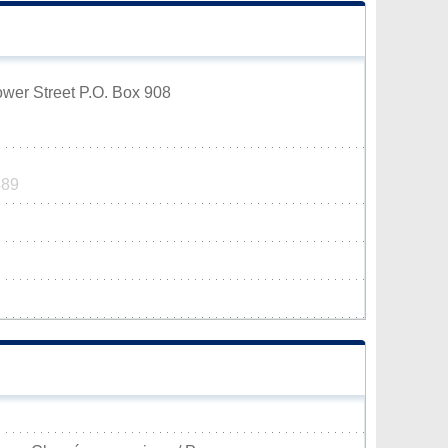
ower Street P.O. Box 908
489