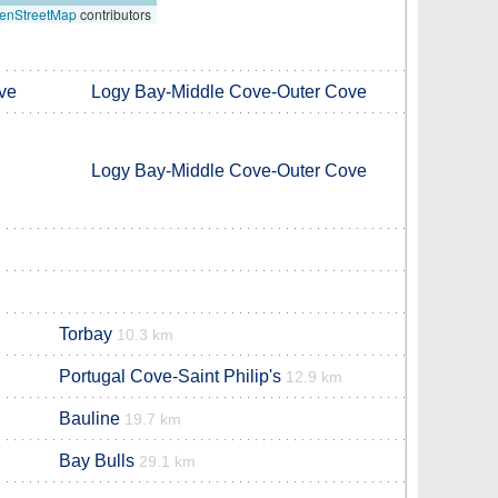
enStreetMap
contributors
ve
Logy Bay-Middle Cove-Outer Cove
Logy Bay-Middle Cove-Outer Cove
Torbay
10.3 km
Portugal Cove-Saint Philip's
12.9 km
Bauline
19.7 km
Bay Bulls
29.1 km