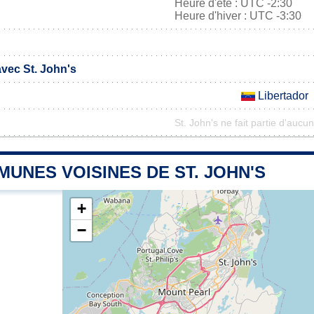
Heure d'été : UTC -2:30
Heure d'hiver : UTC -3:30
avec St. John's
Libertador
St. John's ne fait partie d'aucu
UNES VOISINES DE ST. JOHN'S
+
−