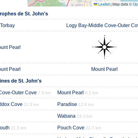
Leaflet
|
Map data ©
Op
ophes de St. John's
Torbay
Logy Bay-Middle Cove-Outer Co
unt Pearl
unt Pearl
Mount Pearl
nes de St. John's
Cove-Outer Cove
Mount Pearl
7.9 km
9.2 km
addox Cove
Paradise
11.3 km
12.6 km
Wabana
19.3 km
outh
Pouch Cove
21.5 km
22.7 km