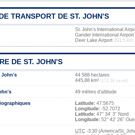
DE TRANSPORT DE ST. JOHN'S
St. John's International Airp
Gander International Airport
Deer Lake Airport
391.5 km
RE DE ST. JOHN'S
. John's
44 588 hectares
445,88 km²
(172,16 sq mi)
John's
49 mètres d'altitude
éographiques
Latitude:
47.5675
Longitude:
-52.7072
Latitude:
47° 34' 3'' Nord
Longitude:
52° 42' 26'' Oue
UTC
-3:30 (America/St_Joh