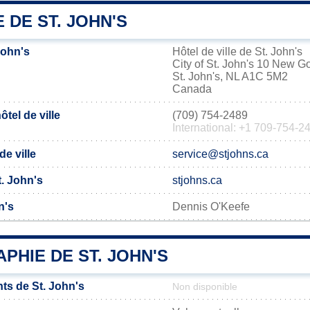
E DE ST. JOHN'S
John's
Hôtel de ville de St. John's
City of St. John's 10 New G
St. John's, NL A1C 5M2
Canada
tel de ville
(709) 754-2489
International: +1 709-754-2
de ville
service@stjohns.ca
t. John's
stjohns.ca
n's
Dennis O'Keefe
HIE DE ST. JOHN'S
ts de St. John's
Non disponible