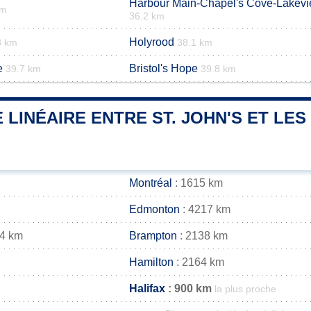
Harbour Main-Chapel's Cove-Lakev
km
36.2 km
Holyrood
8 km
38.1 km
e
Bristol's Hope
39.7 km
39.8 km
 LINÉAIRE ENTRE ST. JOHN'S ET LES
Montréal
: 1615 km
Edmonton
: 4217 km
34 km
Brampton
: 2138 km
Hamilton
: 2164 km
Halifax
: 900 km
la plus proche