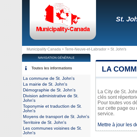
St. Jo
Municipality Canada >
Terre-Neuve-et-Labrador
>
St. John's
NAVIGATION GÉNÉRALE
LA COMMU
Toutes les informations
La commune de St. John's
La mairie de St. John's
Démographie de St. John's
La City de St. Joh
Division administrative de St.
clés sont répertor
John's
Pour toutes vos dé
Toponymie et traduction de St.
sur cette page ou 
John's
service.
Moyens de transport de St. John's
Territoire de St. John's
Mettre à jour les 
Les communes voisines de St.
John's