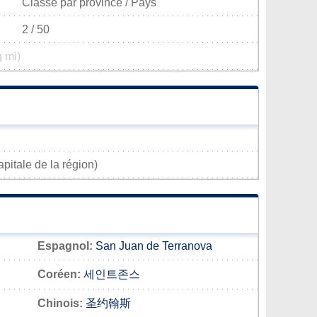
Classé par province / Pays
2 / 50
q mi)
pitale de la région)
Espagnol:
San Juan de Terranova
Coréen:
세인트존스
Chinois:
圣约翰斯