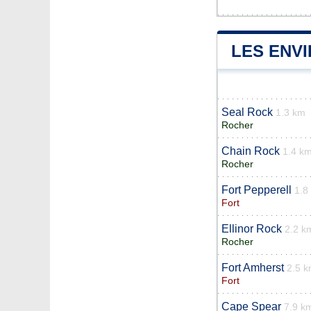
LES ENVI
Seal Rock
1.3 km
Rocher
Chain Rock
1.4 k
Rocher
Fort Pepperell
1.8
Fort
Ellinor Rock
2.2 k
Rocher
Fort Amherst
2.5 
Fort
Cape Spear
7.9 k