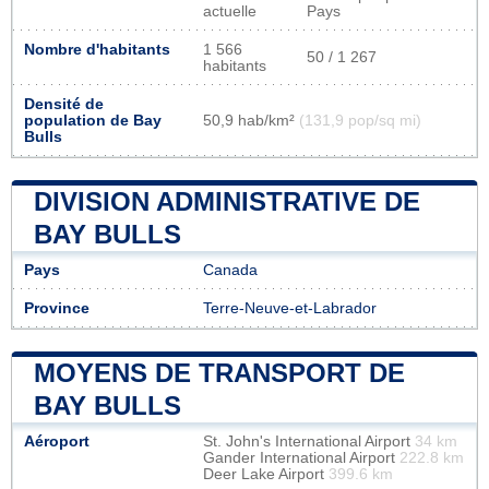
actuelle
Pays
Nombre d'habitants
1 566
50 / 1 267
habitants
Densité de
population de Bay
50,9 hab/km²
(131,9 pop/sq mi)
Bulls
DIVISION ADMINISTRATIVE DE
BAY BULLS
Pays
Canada
Province
Terre-Neuve-et-Labrador
MOYENS DE TRANSPORT DE
BAY BULLS
Aéroport
St. John's International Airport
34 km
Gander International Airport
222.8 km
Deer Lake Airport
399.6 km