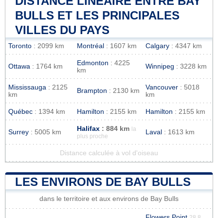
DISTANCE LINÉAIRE ENTRE BAY
BULLS ET LES PRINCIPALES
VILLES DU PAYS
Toronto
: 2099 km
Montréal
: 1607 km
Calgary
: 4347 km
Edmonton
: 4225
Ottawa
: 1764 km
Winnipeg
: 3228 km
km
Mississauga
: 2125
Vancouver
: 5018
Brampton
: 2130 km
km
km
Québec
: 1394 km
Hamilton
: 2155 km
Hamilton
: 2155 km
Halifax
: 884 km
la
Surrey
: 5005 km
Laval
: 1613 km
plus proche
Distance calculée à vol d'oiseau
LES ENVIRONS DE BAY BULLS
dans le territoire et aux environs de Bay Bulls
Flowers Point
28.8