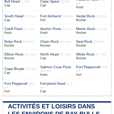
Bull Head
Cape Spear
3.7 km
26 km
km
Cap
Cap
Point
South Head
Fort Amherst
Vestal Rock
28.9 km
28.9 km
28.9 km
Cap
Fort
Rocher
Cahill Point
Anchor Point
Merlin Rock
29.1 km
29.1 km
29.4 km
Point
Point
Rocher
Ruby Rock
Chain Rock
Seal Rock
29.4 km
29.4 km
29.5 km
Rocher
Rocher
Rocher
Ellinor Rock
North Head
White Rock
29.7 km
29.7 km
29.7 km
Rocher
Cap
Rocher
Salmon Cove Point
Fort Pepperrell
30.9
Cape Broyle
29.9 km
30.6 km
km
Cap
Point
Fort
Fort Pepperell
Ferryland Head
30.9
33.4
km
km
Fort
Cap
ACTIVITÉS ET LOISIRS DANS
LES ENVIRONS DE BAY BULLS