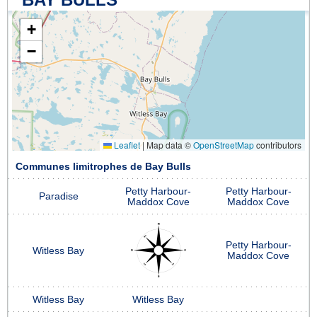
+
−
Leaflet
|
Map data ©
OpenStreetMap
contributors
Communes limitrophes de Bay Bulls
Petty Harbour-
Petty Harbour-
Paradise
Maddox Cove
Maddox Cove
Petty Harbour-
Witless Bay
Maddox Cove
Witless Bay
Witless Bay