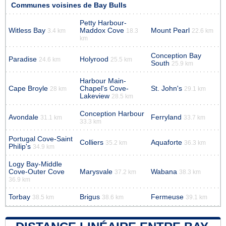
Communes voisines de Bay Bulls
Petty Harbour-
Witless Bay
Maddox Cove
Mount Pearl
3.4 km
18.3
22.6 km
km
Conception Bay
Paradise
Holyrood
24.6 km
25.5 km
South
25.9 km
Harbour Main-
Cape Broyle
Chapel's Cove-
St. John's
28 km
29.1 km
Lakeview
28.5 km
Conception Harbour
Avondale
Ferryland
31.1 km
33.7 km
33.3 km
Portugal Cove-Saint
Colliers
Aquaforte
35.2 km
36.3 km
Philip's
34.9 km
Logy Bay-Middle
Cove-Outer Cove
Marysvale
Wabana
37.2 km
38.3 km
36.9 km
Torbay
Brigus
Fermeuse
38.5 km
38.6 km
39.1 km