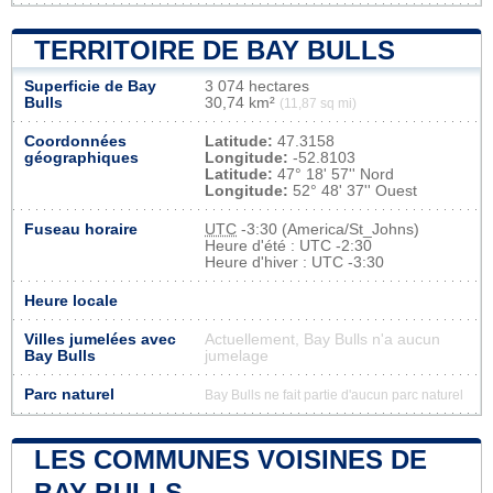
TERRITOIRE DE BAY BULLS
Superficie de Bay
3 074 hectares
Bulls
30,74 km²
(11,87 sq mi)
Coordonnées
Latitude:
47.3158
géographiques
Longitude:
-52.8103
Latitude:
47° 18' 57'' Nord
Longitude:
52° 48' 37'' Ouest
Fuseau horaire
UTC
-3:30 (America/St_Johns)
Heure d'été : UTC -2:30
Heure d'hiver : UTC -3:30
Heure locale
Villes jumelées avec
Actuellement, Bay Bulls n'a aucun
Bay Bulls
jumelage
Parc naturel
Bay Bulls ne fait partie d'aucun parc naturel
LES COMMUNES VOISINES DE
BAY BULLS