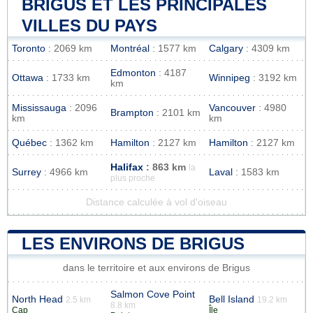
BRIGUS ET LES PRINCIPALES
VILLES DU PAYS
Toronto
: 2069 km
Montréal
: 1577 km
Calgary
: 4309 km
Edmonton
: 4187
Ottawa
: 1733 km
Winnipeg
: 3192 km
km
Mississauga
: 2096
Vancouver
: 4980
Brampton
: 2101 km
km
km
Québec
: 1362 km
Hamilton
: 2127 km
Hamilton
: 2127 km
Halifax
: 863 km
la
Surrey
: 4966 km
Laval
: 1583 km
plus proche
Distance calculée à vol d'oiseau
LES ENVIRONS DE BRIGUS
dans le territoire et aux environs de Brigus
Salmon Cove Point
North Head
Bell Island
2.5 km
19.2 km
8.8 km
Cap
Île