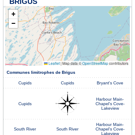
BRIGUS
+
−
Leaflet
|
Map data ©
OpenStreetMap
contributors
Communes limitrophes de Brigus
Cupids
Cupids
Bryant's Cove
Harbour Main-
Cupids
Chapel's Cove-
Lakeview
Harbour Main-
South River
South River
Chapel's Cove-
Lakeview