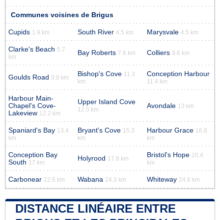
Communes voisines de Brigus
Cupids
South River
Marysvale
1.9 km
4.5 km
4.5 km
Clarke's Beach
5.7
Bay Roberts
Colliers
7.6 km
9.6 km
km
Bishop's Cove
Conception Harbour
11.3
Goulds Road
9.9 km
km
11.4 km
Harbour Main-
Upper Island Cove
Chapel's Cove-
Avondale
13 km
12.5 km
Lakeview
12.2 km
Spaniard's Bay
Bryant's Cove
Harbour Grace
13.4
15.3
16.8
km
km
km
Conception Bay
Bristol's Hope
20.4
Holyrood
17.8 km
South
17 km
km
Carbonear
Wabana
Whiteway
22.6 km
24.3 km
24.6 km
DISTANCE LINÉAIRE ENTRE