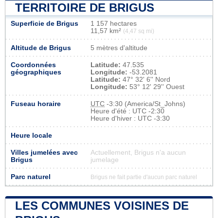
TERRITOIRE DE BRIGUS
Superficie de Brigus
1 157 hectares
11,57 km²
(4,47 sq mi)
Altitude de Brigus
5 mètres d'altitude
Coordonnées
Latitude:
47.535
géographiques
Longitude:
-53.2081
Latitude:
47° 32' 6'' Nord
Longitude:
53° 12' 29'' Ouest
Fuseau horaire
UTC
-3:30 (America/St_Johns)
Heure d'été : UTC -2:30
Heure d'hiver : UTC -3:30
Heure locale
Villes jumelées avec
Actuellement, Brigus n'a aucun
Brigus
jumelage
Parc naturel
Brigus ne fait partie d'aucun parc naturel
LES COMMUNES VOISINES DE