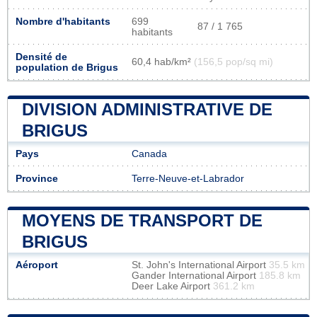
Nombre d'habitants
699
87 / 1 765
habitants
Densité de
60,4 hab/km²
(156,5 pop/sq mi)
population de Brigus
DIVISION ADMINISTRATIVE DE
BRIGUS
Pays
Canada
Province
Terre-Neuve-et-Labrador
MOYENS DE TRANSPORT DE
BRIGUS
Aéroport
St. John's International Airport
35.5 km
Gander International Airport
185.8 km
Deer Lake Airport
361.2 km