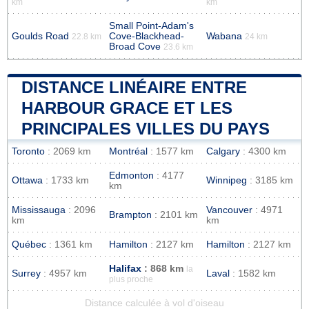
km
km
Small Point-Adam's
Goulds Road
Cove-Blackhead-
Wabana
22.8 km
24 km
Broad Cove
23.6 km
DISTANCE LINÉAIRE ENTRE
HARBOUR GRACE ET LES
PRINCIPALES VILLES DU PAYS
Toronto
: 2069 km
Montréal
: 1577 km
Calgary
: 4300 km
Edmonton
: 4177
Ottawa
: 1733 km
Winnipeg
: 3185 km
km
Mississauga
: 2096
Vancouver
: 4971
Brampton
: 2101 km
km
km
Québec
: 1361 km
Hamilton
: 2127 km
Hamilton
: 2127 km
Halifax
: 868 km
la
Surrey
: 4957 km
Laval
: 1582 km
plus proche
Distance calculée à vol d'oiseau