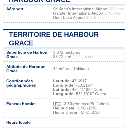
Aéroport
St. John's International Airport
35.8 km
Gander International Airport
170.9 km
Deer Lake Airport
351.5 km
TERRITOIRE DE HARBOUR
GRACE
Superficie de Harbour
3 372 hectares
Grace
33,72 km²
(13,02 sq mi)
Altitude de Harbour
42 mètres d'altitude
Grace
Coordonnées
Latitude:
47.6917
géographiques
Longitude:
-53.2167
Latitude:
47° 41' 30'' Nord
Longitude:
53° 13' 0'' Ouest
Fuseau horaire
UTC
-3:30 (America/St_Johns)
Heure d'été : UTC -2:30
Heure d'hiver : UTC -3:30
Heure locale