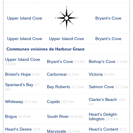
Upper Island Cove
Bryant's Cove
Upper Island Cove
Upper Island Cove
Bryant's Cove
Communes voisines de Harbour Grace
Upper Island Cove
Bryant's Cove
Bishop's Cove
4.9 km
5.5 km
4.5 km
Bristol's Hope
Carbonear
Victoria
6 km
6.3 km
9.4 km
Spaniard's Bay
9.7
Bay Roberts
Salmon Cove
11.1 km
12.7 km
km
Clarke's Beach
15.6
Whiteway
Cupids
15.1 km
15.2 km
km
Heart's Delight-
Brigus
South River
16.8 km
16.8 km
Islington
19.8 km
Heart's Desire
Heart's Content
19.8
22.5
Marysvale
20.9 km