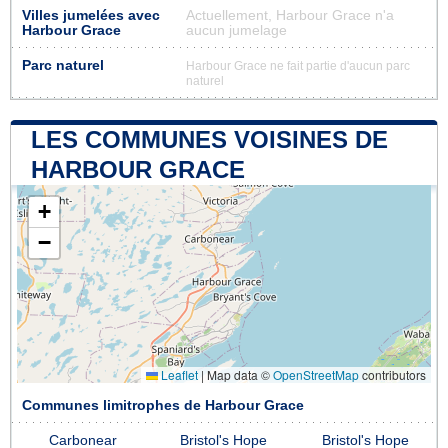
Villes jumelées avec
Actuellement, Harbour Grace n'a
Harbour Grace
aucun jumelage
Parc naturel
Harbour Grace ne fait partie d'aucun parc
naturel
LES COMMUNES VOISINES DE
HARBOUR GRACE
+
−
Leaflet
|
Map data ©
OpenStreetMap
contributors
Communes limitrophes de Harbour Grace
Carbonear
Bristol's Hope
Bristol's Hope