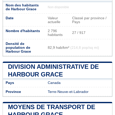
Nom des habitants
Non disponible
de Harbour Grace
Date
Valeur
Classé par province /
actuelle
Pays
Nombre d'habitants
2 796
27 / 917
habitants
Densité de
population de
82,9 hab/km²
(214,8 pop/sq mi)
Harbour Grace
DIVISION ADMINISTRATIVE DE
HARBOUR GRACE
Pays
Canada
Province
Terre-Neuve-et-Labrador
MOYENS DE TRANSPORT DE
HARBOUR GRACE