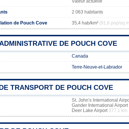
Valeur actuelle
ants
2 063 habitants
lation de Pouch Cove
35,4 hab/km²
(91,6 pop/sq m
 ADMINISTRATIVE DE POUCH COVE
Canada
Terre-Neuve-et-Labrador
DE TRANSPORT DE POUCH COVE
St. John's International Airp
Gander International Airport
Deer Lake Airport
377.1 km