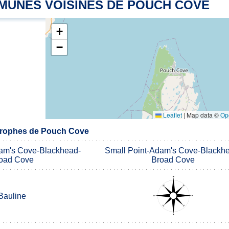
MUNES VOISINES DE POUCH COVE
+
−
Leaflet
|
Map data ©
Op
rophes de Pouch Cove
am's Cove-Blackhead-
Small Point-Adam's Cove-Blackh
oad Cove
Broad Cove
Bauline