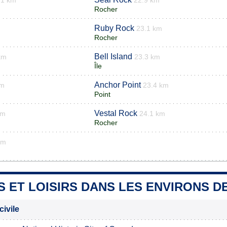
.1 km
22.9 km
Rocher
Ruby Rock
23.1 km
Rocher
Bell Island
km
23.3 km
Île
Anchor Point
km
23.4 km
Point
Vestal Rock
km
24.1 km
Rocher
km
S ET LOISIRS DANS LES ENVIRONS 
civile