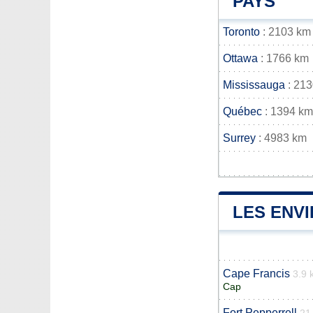
PAYS
Toronto
: 2103 km
Ottawa
: 1766 km
Mississauga
: 21
Québec
: 1394 km
Surrey
: 4983 km
LES ENV
Cape Francis
3.9 
Cap
Fort Pepperrell