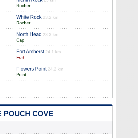
23 km
Rocher
White Rock
23.2 km
Rocher
North Head
23.3 km
Cap
Fort Amherst
24.1 km
Fort
Flowers Point
24.2 km
Point
DE POUCH COVE