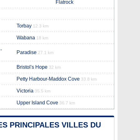
Flatrock
Torbay
12.3 km
Wabana
18 km
-
Paradise
27.1 km
Bristol's Hope
32 km
Petty Harbour-Maddox Cove
33.8 km
Victoria
35.5 km
Upper Island Cove
36.7 km
S PRINCIPALES VILLES DU