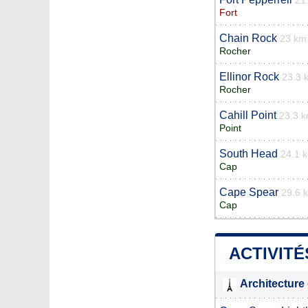
21
Fort
Chain Rock
23 km
Rocher
Ellinor Rock
23.3 
Rocher
Cahill Point
23.3 
Point
South Head
24.1 
Cap
Cape Spear
29.6 
Cap
ACTIVITÉ
Architecture 