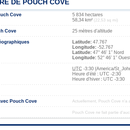
IRE DE POUCH COVE
ouch Cove
5 834 hectares
58,34 km²
(22,53 sq mi)
ch Cove
25 mètres d'altitude
éographiques
Latitude:
47.767
Longitude:
-52.767
Latitude:
47° 46' 1'' Nord
Longitude:
52° 46' 1'' Oues
UTC
-3:30 (America/St_Joh
Heure d'été : UTC -2:30
Heure d'hiver : UTC -3:30
 avec Pouch Cove
Actuellement, Pouch Cove n'a 
Pouch Cove ne fait partie d'auc