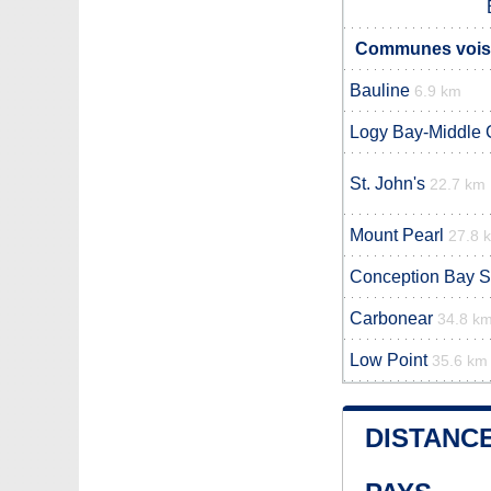
Communes vois
Bauline
6.9 km
Logy Bay-Middle 
St. John's
22.7 km
Mount Pearl
27.8 
Conception Bay S
Carbonear
34.8 k
Low Point
35.6 km
DISTANCE