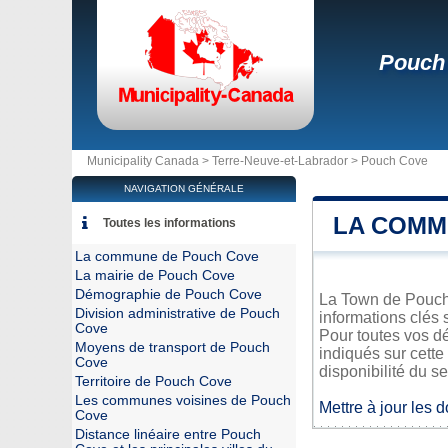
Pouch
Municipality Canada >
Terre-Neuve-et-Labrador
>
Pouch Cove
NAVIGATION GÉNÉRALE
LA COMM
Toutes les informations
La commune de Pouch Cove
La mairie de Pouch Cove
Démographie de Pouch Cove
La Town de Pouch 
Division administrative de Pouch
informations clés 
Cove
Pour toutes vos d
Moyens de transport de Pouch
indiqués sur cette
Cove
disponibilité du se
Territoire de Pouch Cove
Les communes voisines de Pouch
Mettre à jour les 
Cove
Distance linéaire entre Pouch