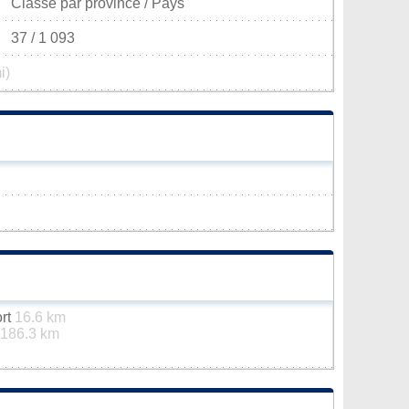
Classé par province / Pays
37 / 1 093
i)
ort
16.6 km
186.3 km