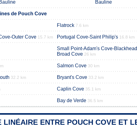
Bauline
Bauline
ines de Pouch Cove
Flatrock
7.6 km
Cove-Outer Cove
Portugal Cove-Saint Philip's
15.7 km
16.8 km
Small Point-Adam's Cove-Blackhead
Broad Cove
26 km
Salmon Cove
km
30 km
outh
Bryant's Cove
32.2 km
33.2 km
Caplin Cove
m
35.1 km
Bay de Verde
36.5 km
 LINÉAIRE ENTRE POUCH COVE ET LE