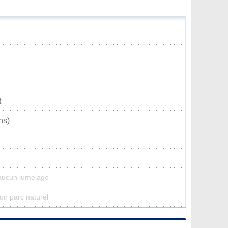
t
ns)
aucun jumelage
un parc naturel