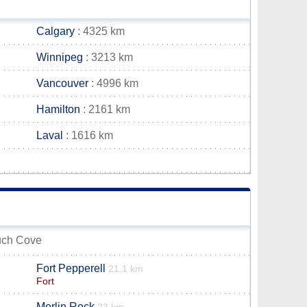
Calgary
: 4325 km
Winnipeg
: 3213 km
Vancouver
: 4996 km
Hamilton
: 2161 km
Laval
: 1616 km
ouch Cove
Fort Pepperell
21.1 km
Fort
Merlin Rock