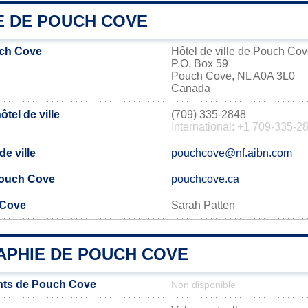
E DE POUCH COVE
ch Cove
Hôtel de ville de Pouch Co
P.O. Box 59
Pouch Cove, NL A0A 3L0
Canada
tel de ville
(709) 335-2848
International: +1 709-335-2
de ville
pouchcove@nf.aibn.com
 Pouch Cove
pouchcove.ca
 Cove
Sarah Patten
PHIE DE POUCH COVE
nts de Pouch Cove
Non disponible