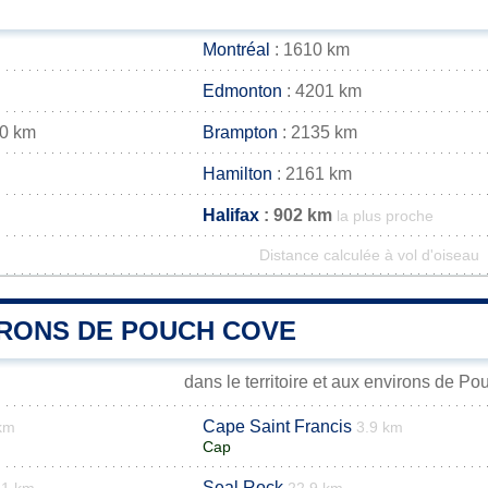
Montréal
: 1610 km
Edmonton
: 4201 km
30 km
Brampton
: 2135 km
Hamilton
: 2161 km
Halifax
: 902 km
la plus proche
Distance calculée à vol d'oiseau
IRONS DE POUCH COVE
dans le territoire et aux environs de P
Cape Saint Francis
km
3.9 km
Cap
Seal Rock