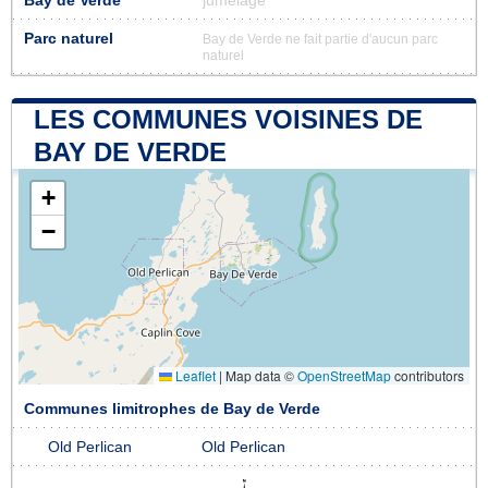
Bay de Verde
jumelage
Parc naturel
Bay de Verde ne fait partie d'aucun parc
naturel
LES COMMUNES VOISINES DE
BAY DE VERDE
+
−
Leaflet
|
Map data ©
OpenStreetMap
contributors
Communes limitrophes de Bay de Verde
Old Perlican
Old Perlican