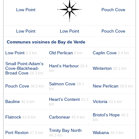
Low Point
Pouch Cove
Low Point
Low Point
Pouch Cove
Communes voisines de Bay de Verde
Low Point
Old Perlican
Caplin Cove
5.3 km
8 km
8.4 km
Small Point-Adam's
Hant's Harbour
28.4
Cove-Blackhead-
Winterton
35.1 km
km
Broad Cove
28.3 km
Salmon Cove
39.1
Pouch Cove
New Perlican
36.5 km
39.8 km
km
Heart's Content
42.3
Bauline
Victoria
40.3 km
43.6 km
km
Bristol's Hope
46.3
Flatrock
Carbonear
43.8 km
45.9 km
km
Trinity Bay North
Port Rexton
Wabana
47.5 km
48.3 km
48.3 km