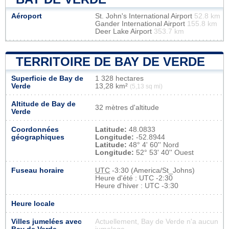
Aéroport
St. John's International Airport
52.8 km
Gander International Airport
155.8 km
Deer Lake Airport
353.7 km
TERRITOIRE DE BAY DE VERDE
Superficie de Bay de
1 328 hectares
Verde
13,28 km²
(5,13 sq mi)
Altitude de Bay de
32 mètres d'altitude
Verde
Coordonnées
Latitude:
48.0833
géographiques
Longitude:
-52.8944
Latitude:
48° 4' 60'' Nord
Longitude:
52° 53' 40'' Ouest
Fuseau horaire
UTC
-3:30 (America/St_Johns)
Heure d'été : UTC -2:30
Heure d'hiver : UTC -3:30
Heure locale
Villes jumelées avec
Actuellement, Bay de Verde n'a aucun