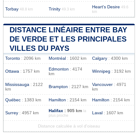
Heart's Desire
49.6
Torbay
Trinity
48.8 km
49.3 km
km
DISTANCE LINÉAIRE ENTRE BAY
DE VERDE ET LES PRINCIPALES
VILLES DU PAYS
Toronto
: 2096 km
Montréal
: 1602 km
Calgary
: 4300 km
Edmonton
: 4174
Ottawa
: 1757 km
Winnipeg
: 3192 km
km
Mississauga
: 2122
Vancouver
: 4971
Brampton
: 2127 km
km
km
Québec
: 1383 km
Hamilton
: 2154 km
Hamilton
: 2154 km
Halifax
: 905 km
la
Surrey
: 4957 km
Laval
: 1607 km
plus proche
Distance calculée à vol d'oiseau