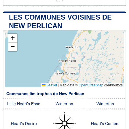
naturel
LES COMMUNES VOISINES DE
NEW PERLICAN
+
−
Leaflet
|
Map data ©
OpenStreetMap
contributors
Communes limitrophes de New Perlican
Little Heart's Ease
Winterton
Winterton
Heart's Desire
Heart's Content