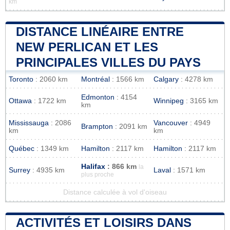
km
DISTANCE LINÉAIRE ENTRE
NEW PERLICAN ET LES
PRINCIPALES VILLES DU PAYS
Toronto
: 2060 km
Montréal
: 1566 km
Calgary
: 4278 km
Edmonton
: 4154
Ottawa
: 1722 km
Winnipeg
: 3165 km
km
Mississauga
: 2086
Vancouver
: 4949
Brampton
: 2091 km
km
km
Québec
: 1349 km
Hamilton
: 2117 km
Hamilton
: 2117 km
Halifax
: 866 km
la
Surrey
: 4935 km
Laval
: 1571 km
plus proche
Distance calculée à vol d'oiseau
ACTIVITÉS ET LOISIRS DANS