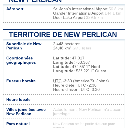
Aéroport
St. John's International Airport
56.8 km
Gander International Airport
144.1 km
Deer Lake Airport
329.5 km
TERRITOIRE DE NEW PERLICAN
Superficie de New
2 448 hectares
Perlican
24,48 km²
(9,45 sq mi)
Coordonnées
Latitude:
47.917
géographiques
Longitude:
-53.367
Latitude:
47° 55' 1'' Nord
Longitude:
53° 22' 1'' Ouest
Fuseau horaire
UTC
-3:30 (America/St_Johns)
Heure d'été : UTC -2:30
Heure d'hiver : UTC -3:30
Heure locale
Villes jumelées avec
Actuellement, New Perlican n'a aucun
New Perlican
jumelage
Parc naturel
New Perlican ne fait partie d'aucun parc