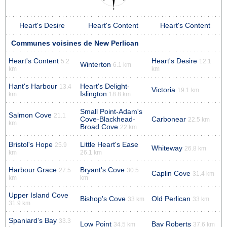
Heart's Desire
Heart's Content
Heart's Content
Communes voisines de New Perlican
Heart's Content
Heart's Desire
5.2
12.1
Winterton
6.1 km
km
km
Hant's Harbour
Heart's Delight-
13.4
Victoria
19.1 km
Islington
km
18.8 km
Small Point-Adam's
Salmon Cove
21.1
Cove-Blackhead-
Carbonear
22.5 km
km
Broad Cove
22 km
Bristol's Hope
Little Heart's Ease
25.9
Whiteway
26.8 km
km
26.1 km
Harbour Grace
Bryant's Cove
27.5
30.5
Caplin Cove
31.4 km
km
km
Upper Island Cove
Bishop's Cove
Old Perlican
33 km
33 km
31.9 km
Spaniard's Bay
33.3
Low Point
Bay Roberts
34.5 km
37.6 km