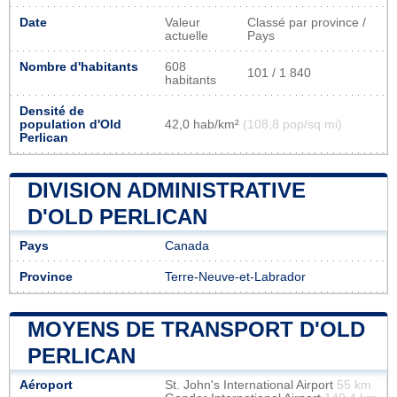
Date
Valeur
Classé par province /
actuelle
Pays
Nombre d'habitants
608
101 / 1 840
habitants
Densité de
population d'Old
42,0 hab/km²
(108,8 pop/sq mi)
Perlican
DIVISION ADMINISTRATIVE
D'OLD PERLICAN
Pays
Canada
Province
Terre-Neuve-et-Labrador
MOYENS DE TRANSPORT D'OLD
PERLICAN
Aéroport
St. John's International Airport
55 km