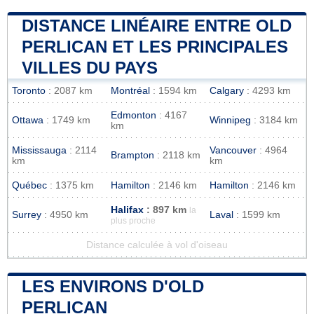
DISTANCE LINÉAIRE ENTRE OLD
PERLICAN ET LES PRINCIPALES
VILLES DU PAYS
Toronto
: 2087 km
Montréal
: 1594 km
Calgary
: 4293 km
Edmonton
: 4167
Ottawa
: 1749 km
Winnipeg
: 3184 km
km
Mississauga
: 2114
Vancouver
: 4964
Brampton
: 2118 km
km
km
Québec
: 1375 km
Hamilton
: 2146 km
Hamilton
: 2146 km
Halifax
: 897 km
la
Surrey
: 4950 km
Laval
: 1599 km
plus proche
Distance calculée à vol d'oiseau
LES ENVIRONS D'OLD
PERLICAN