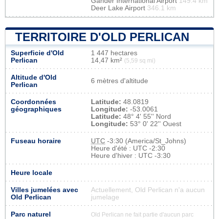
Gander International Airport
149.4 km
Deer Lake Airport
346.1 km
TERRITOIRE D'OLD PERLICAN
Superficie d'Old
1 447 hectares
Perlican
14,47 km²
(5,59 sq mi)
Altitude d'Old
6 mètres d'altitude
Perlican
Coordonnées
Latitude:
48.0819
géographiques
Longitude:
-53.0061
Latitude:
48° 4' 55'' Nord
Longitude:
53° 0' 22'' Ouest
Fuseau horaire
UTC
-3:30 (America/St_Johns)
Heure d'été : UTC -2:30
Heure d'hiver : UTC -3:30
Heure locale
Villes jumelées avec
Actuellement, Old Perlican n'a aucun
Old Perlican
jumelage
Parc naturel
Old Perlican ne fait partie d'aucun parc