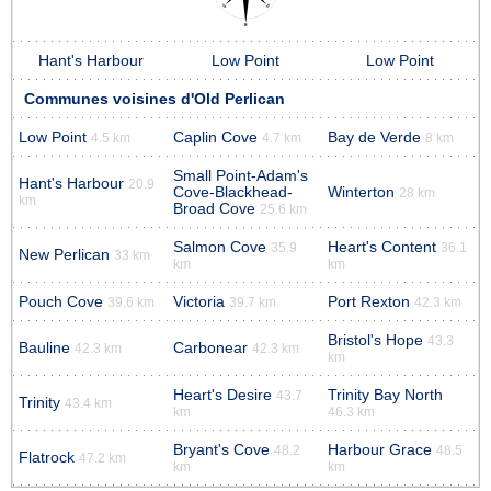
Hant's Harbour
Low Point
Low Point
Communes voisines d'Old Perlican
Low Point
Caplin Cove
Bay de Verde
4.5 km
4.7 km
8 km
Small Point-Adam's
Hant's Harbour
20.9
Cove-Blackhead-
Winterton
28 km
km
Broad Cove
25.6 km
Salmon Cove
Heart's Content
35.9
36.1
New Perlican
33 km
km
km
Pouch Cove
Victoria
Port Rexton
39.6 km
39.7 km
42.3 km
Bristol's Hope
43.3
Bauline
Carbonear
42.3 km
42.3 km
km
Heart's Desire
Trinity Bay North
43.7
Trinity
43.4 km
km
46.3 km
Bryant's Cove
Harbour Grace
48.2
48.5
Flatrock
47.2 km
km
km