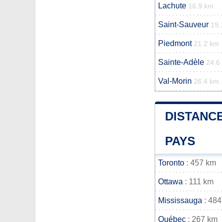
Lachute
16.9 km
Saint-Sauveur
19.
Piedmont
21.2 km
Sainte-Adèle
24.6
Val-Morin
26.4 km
DISTANCE
PAYS
Toronto
: 457 km
Ottawa
: 111 km
Mississauga
: 484
Québec
: 267 km