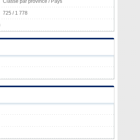
Classé par province / Pays
725 / 1 778
)