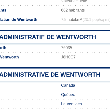
Valeur actuelle
ants
682 habitants
lation de Wentworth
7,8 hab/km²
(20,1 pop/sq mi
ADMINISTRATIF DE WENTWORTH
rth
76035
 Wentworth
J8H0C7
N ADMINISTRATIVE DE WENTWORTH
Canada
Québec
Laurentides