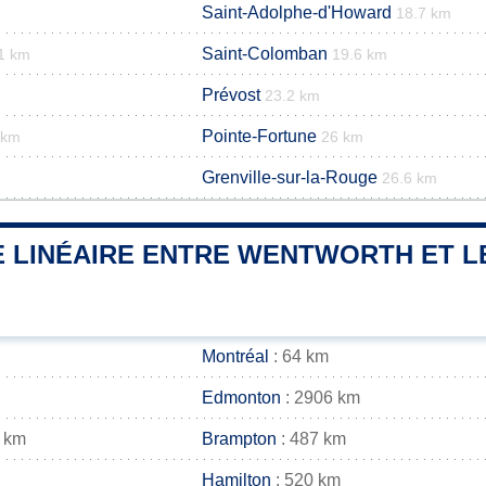
Saint-Adolphe-d'Howard
18.7 km
Saint-Colomban
1 km
19.6 km
Prévost
23.2 km
Pointe-Fortune
 km
26 km
Grenville-sur-la-Rouge
26.6 km
 LINÉAIRE ENTRE WENTWORTH ET LE
Montréal
: 64 km
Edmonton
: 2906 km
 km
Brampton
: 487 km
Hamilton
: 520 km