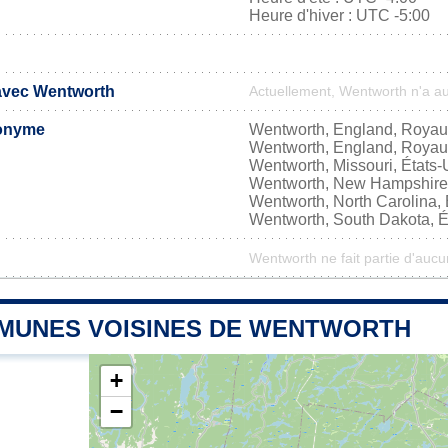
Heure d'hiver : UTC -5:00
 avec Wentworth
Actuellement, Wentworth n'a a
onyme
Wentworth, England, Roya
Wentworth, England, Roya
Wentworth, Missouri, États-
Wentworth, New Hampshire,
Wentworth, North Carolina, 
Wentworth, South Dakota, É
Wentworth ne fait partie d'aucu
MUNES VOISINES DE WENTWORTH
+
−