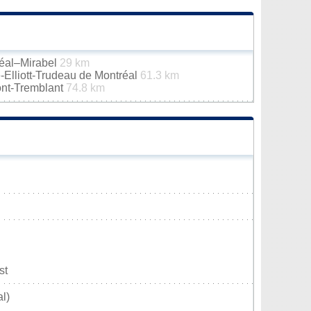
réal–Mirabel
29 km
e-Elliott-Trudeau de Montréal
61.3 km
ont-Tremblant
74.8 km
st
l)