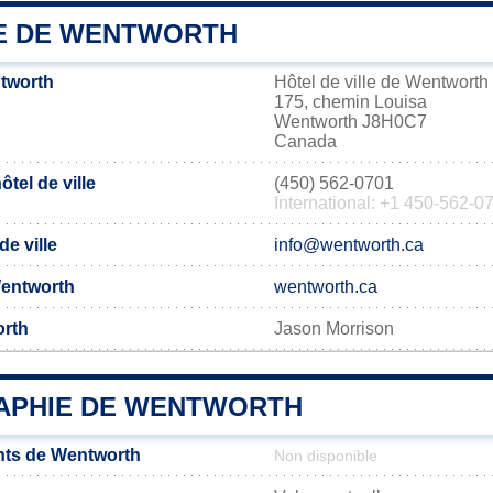
IE DE WENTWORTH
tworth
Hôtel de ville de Wentworth
175, chemin Louisa
Wentworth J8H0C7
Canada
tel de ville
(450) 562-0701
International: +1 450-562-0
de ville
info@wentworth.ca
 Wentworth
wentworth.ca
orth
Jason Morrison
PHIE DE WENTWORTH
nts de Wentworth
Non disponible