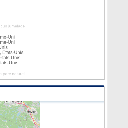
ucun jumelage
ume-Uni
ume-Uni
Unis
 États-Unis
États-Unis
tats-Unis
n parc naturel