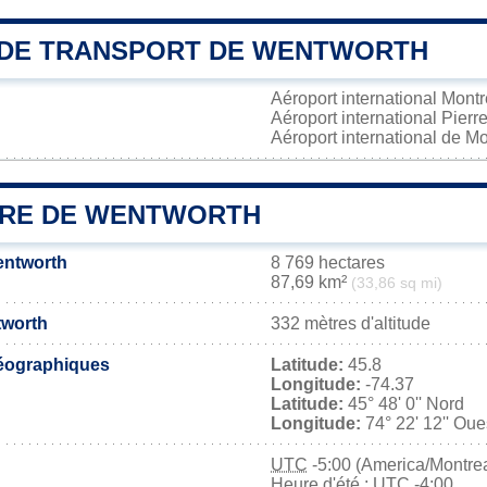
DE TRANSPORT DE WENTWORTH
Aéroport international Mont
Aéroport international Pierr
Aéroport international de M
IRE DE WENTWORTH
entworth
8 769 hectares
87,69 km²
(33,86 sq mi)
tworth
332 mètres d'altitude
éographiques
Latitude:
45.8
Longitude:
-74.37
Latitude:
45° 48' 0'' Nord
Longitude:
74° 22' 12'' Oue
UTC
-5:00 (America/Montrea
Heure d'été : UTC -4:00