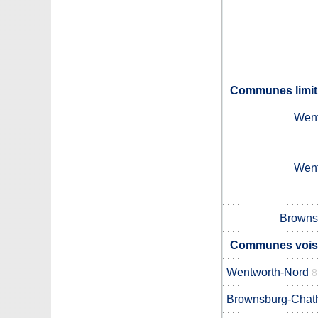
Communes limit
Went
Went
Browns
Communes voisi
Wentworth-Nord
8
Brownsburg-Cha