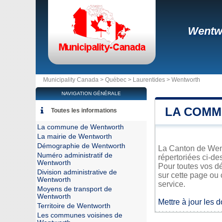
Wentw
Municipality Canada >
Québec
>
Laurentides
>
Wentworth
NAVIGATION GÉNÉRALE
LA COMM
Toutes les informations
La commune de Wentworth
La mairie de Wentworth
Démographie de Wentworth
La Canton de Wentw
Numéro administratif de
répertoriées ci-de
Wentworth
Pour toutes vos d
Division administrative de
sur cette page ou 
Wentworth
service.
Moyens de transport de
Wentworth
Mettre à jour les 
Territoire de Wentworth
Les communes voisines de