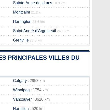
Sainte-Anne-des-Lacs
18.9 km
Montcalm
21.2 km
Harrington
23.6 km
Saint-André-d'Argenteuil
26.1 km
Grenville
26.6 km
S PRINCIPALES VILLES DU
Calgary
: 2953 km
Winnipeg
: 1754 km
Vancouver
: 3620 km
Hamilton
: 520 km