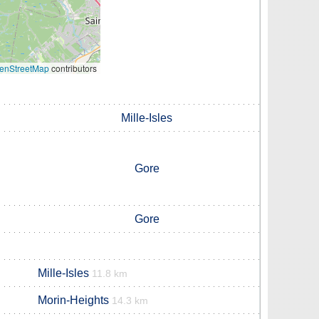
enStreetMap
contributors
Mille-Isles
Gore
Gore
Mille-Isles
11.8 km
Morin-Heights
14.3 km