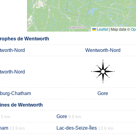
Leaflet
|
Map data ©
Op
rophes de Wentworth
worth-Nord
Wentworth-Nord
worth-Nord
burg-Chatham
Gore
nes de Wentworth
Gore
.5 km
9.8 km
tham
Lac-des-Seize-Îles
13.6 km
13.6 km