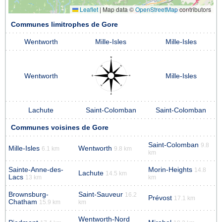
Leaflet
|
Map data ©
OpenStreetMap
contributors
Communes limitrophes de Gore
Wentworth
Mille-Isles
Mille-Isles
Wentworth
Mille-Isles
Lachute
Saint-Colomban
Saint-Colomban
Communes voisines de Gore
Saint-Colomban
9.8
Mille-Isles
Wentworth
6.1 km
9.8 km
km
Sainte-Anne-des-
Morin-Heights
14.8
Lachute
14.5 km
Lacs
13 km
km
Brownsburg-
Saint-Sauveur
16.2
Prévost
17.1 km
Chatham
15.9 km
km
Wentworth-Nord