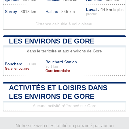
Laval
: 44 km
la plus
Surrey
: 3613 km
Halifax
: 845 km
proche
Distance calculée à vol d'oiseau
LES ENVIRONS DE GORE
dans le territoire et aux environs de Gore
Bouchard Station
Bouchard
30.1 km
30.1 km
Gare ferroviaire
Gare ferroviaire
ACTIVITÉS ET LOISIRS DANS
LES ENVIRONS DE GORE
Aucune activité référencé sur Gore
Notre site web n'est affilié ou parrainé par aucun