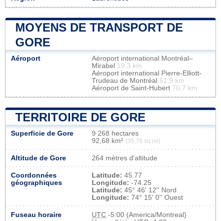
MOYENS DE TRANSPORT DE
GORE
Aéroport
Aéroport international Montréal–
Mirabel
19.3 km
Aéroport international Pierre-Elliott-
Trudeau de Montréal
51.9 km
Aéroport de Saint-Hubert
70.7 km
TERRITOIRE DE GORE
Superficie de Gore
9 268 hectares
92,68 km²
(35,78 sq mi)
Altitude de Gore
264 mètres d'altitude
Coordonnées
Latitude:
45.77
géographiques
Longitude:
-74.25
Latitude:
45° 46' 12'' Nord
Longitude:
74° 15' 0'' Ouest
Fuseau horaire
UTC
-5:00 (America/Montreal)