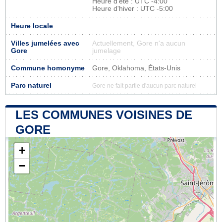
Heure d'été : UTC -4:00
Heure d'hiver : UTC -5:00
Heure locale
Villes jumelées avec
Actuellement, Gore n'a aucun
Gore
jumelage
Commune homonyme
Gore, Oklahoma, États-Unis
Parc naturel
Gore ne fait partie d'aucun parc naturel
LES COMMUNES VOISINES DE
GORE
+
−