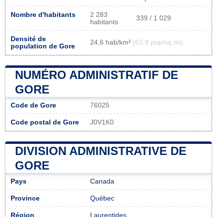
Nombre d'habitants
2 283
339 / 1 029
habitants
Densité de
24,6 hab/km²
(63,8 pop/sq mi)
population de Gore
NUMÉRO ADMINISTRATIF DE
GORE
Code de Gore
76025
Code postal de Gore
J0V1K0
DIVISION ADMINISTRATIVE DE
GORE
Pays
Canada
Province
Québec
Région
Laurentides