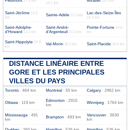
Piedmont
Mirabel
17.4 km
18.3 km
18.1 km
Saint-Jérôme
Lac-des-Seize-Îles
19.5
Sainte-Adèle
22.3 km
km
22.4 km
Saint-Adolphe-
Saint-André-
Pointe-Fortune
24.6
d'Howard
d'Argenteuil
23.2 km
23.2 km
km
Saint-Hippolyte
25.9
Val-Morin
Saint-Placide
26.5 km
26.6 km
km
DISTANCE LINÉAIRE ENTRE
GORE ET LES PRINCIPALES
VILLES DU PAYS
Toronto
: 464 km
Montréal
: 55 km
Calgary
: 2962 km
Edmonton
: 2915
Ottawa
: 119 km
Winnipeg
: 1764 km
km
Mississauga
: 491
Vancouver
: 3630
Brampton
: 493 km
km
km
Québec
: 260 km
Hamilton
: 526 km
Hamilton
: 526 km