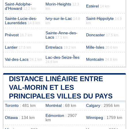
Saint-Adolphe-
Morin-Heights
12.3
Estérel
14 km
d'Howard
12.2 km
km
Sainte-Lucie-des-
Ivry-sur-le-Lac
Saint-Hippolyte
14.8
14.9
Laurentides
14.8 km
km
km
Sainte-Anne-des-
Prévost
Doncaster
16.7 km
17.5 km
Lacs
17.1 km
Lantier
Entrelacs
Mille-Isles
17.5 km
19.2 km
20.6 km
Lac-des-Seize-Îles
Val-des-Lacs
Montcalm
24.1 km
24.8 km
24.6 km
DISTANCE LINÉAIRE ENTRE
VAL-MORIN ET LES
PRINCIPALES VILLES DU PAYS
Toronto
: 481 km
Montréal
: 68 km
Calgary
: 2956 km
Edmonton
: 2907
Ottawa
: 134 km
Winnipeg
: 1759 km
km