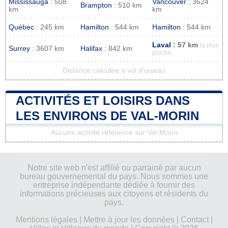
Mississauga
: 508
Vancouver
: 3624
Brampton
: 510 km
km
km
Québec
: 245 km
Hamilton
: 544 km
Hamilton
: 544 km
Laval
: 57 km
la plus
Surrey
: 3607 km
Halifax
: 842 km
proche
Distance calculée à vol d'oiseau
ACTIVITÉS ET LOISIRS DANS
LES ENVIRONS DE VAL-MORIN
Aucune activité référencé sur Val-Morin
Notre site web n'est affilié ou parrainé par aucun
bureau gouvernemental du pays. Nous sommes une
entreprise indépendante dédiée à fournir des
informations précieuses aux citoyens et résidents du
pays.
Mentions légales
|
Mettre à jour les données
|
Contact
|