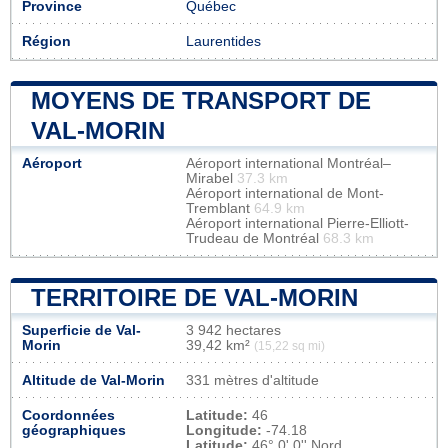
Province
Québec
Région
Laurentides
MOYENS DE TRANSPORT DE
VAL-MORIN
Aéroport
Aéroport international Montréal–
Mirabel
37.3 km
Aéroport international de Mont-
Tremblant
64.9 km
Aéroport international Pierre-Elliott-
Trudeau de Montréal
68.3 km
TERRITOIRE DE VAL-MORIN
Superficie de Val-
3 942 hectares
Morin
39,42 km²
(15,22 sq mi)
Altitude de Val-Morin
331 mètres d'altitude
Coordonnées
Latitude:
46
géographiques
Longitude:
-74.18
Latitude:
46° 0' 0'' Nord