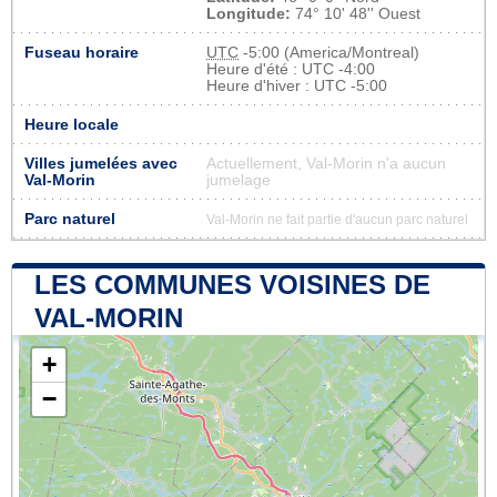
Longitude:
74° 10' 48'' Ouest
Fuseau horaire
UTC
-5:00 (America/Montreal)
Heure d'été : UTC -4:00
Heure d'hiver : UTC -5:00
Heure locale
Villes jumelées avec
Actuellement, Val-Morin n'a aucun
Val-Morin
jumelage
Parc naturel
Val-Morin ne fait partie d'aucun parc naturel
LES COMMUNES VOISINES DE
VAL-MORIN
+
−