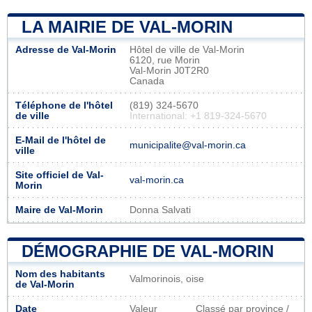
LA MAIRIE DE VAL-MORIN
Adresse de Val-Morin
Hôtel de ville de Val-Morin
6120, rue Morin
Val-Morin J0T2R0
Canada
Téléphone de l'hôtel
(819) 324-5670
de ville
International: +1 819-324-5670
E-Mail de l'hôtel de
municipalite@val-morin.ca
ville
Site officiel de Val-
val-morin.ca
Morin
Maire de Val-Morin
Donna Salvati
DÉMOGRAPHIE DE VAL-MORIN
Nom des habitants
Valmorinois, oise
de Val-Morin
Date
Valeur
Classé par province /