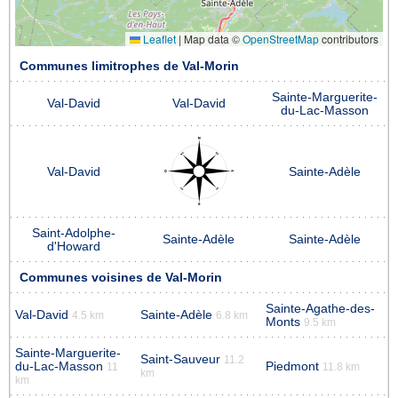
Leaflet
|
Map data ©
OpenStreetMap
contributors
Communes limitrophes de Val-Morin
Sainte-Marguerite-
Val-David
Val-David
du-Lac-Masson
Val-David
Sainte-Adèle
Saint-Adolphe-
Sainte-Adèle
Sainte-Adèle
d'Howard
Communes voisines de Val-Morin
Sainte-Agathe-des-
Val-David
Sainte-Adèle
4.5 km
6.8 km
Monts
9.5 km
Sainte-Marguerite-
Saint-Sauveur
11.2
du-Lac-Masson
Piedmont
11
11.8 km
km
km