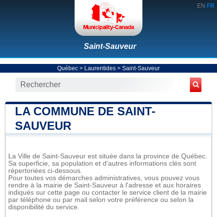
EN
FR
Saint-Sauveur
Québec
>
Laurentides
>
Saint-Sauveur
LA COMMUNE DE SAINT-
SAUVEUR
La Ville de Saint-Sauveur est située dans la province de Québec.
Sa superficie, sa population et d'autres informations clés sont
répertoriées ci-dessous.
Pour toutes vos démarches administratives, vous pouvez vous
rendre à la mairie de Saint-Sauveur à l'adresse et aux horaires
indiqués sur cette page ou contacter le service client de la mairie
par téléphone ou par mail selon votre préférence ou selon la
disponibilité du service.