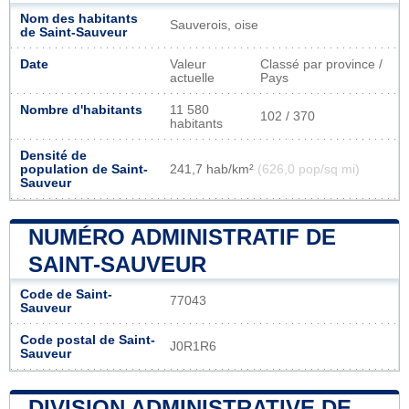
Nom des habitants
Sauverois, oise
de Saint-Sauveur
Date
Valeur
Classé par province /
actuelle
Pays
Nombre d'habitants
11 580
102 / 370
habitants
Densité de
population de Saint-
241,7 hab/km²
(626,0 pop/sq mi)
Sauveur
NUMÉRO ADMINISTRATIF DE
SAINT-SAUVEUR
Code de Saint-
77043
Sauveur
Code postal de Saint-
J0R1R6
Sauveur
DIVISION ADMINISTRATIVE DE