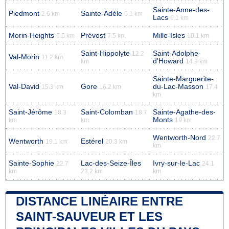
Sainte-Anne-des-
Piedmont
Sainte-Adèle
2.6 km
6.1 km
Lacs
6.1 km
Morin-Heights
Prévost
Mille-Isles
6.5 km
7.5 km
10.1 km
Saint-Hippolyte
Saint-Adolphe-
12.2
Val-Morin
11.2 km
d'Howard
km
14.9 km
Sainte-Marguerite-
Val-David
Gore
du-Lac-Masson
15.3 km
16.2 km
17.4
km
Saint-Jérôme
Saint-Colomban
Sainte-Agathe-des-
18.3
18.7
Monts
km
km
19 km
Wentworth-Nord
22.7
Wentworth
Estérel
19.1 km
20.3 km
km
Sainte-Sophie
Lac-des-Seize-Îles
Ivry-sur-le-Lac
22.7
24.1
km
23.2 km
km
DISTANCE LINÉAIRE ENTRE
SAINT-SAUVEUR ET LES