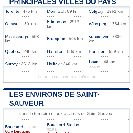
PRINCIPALES VILLES DU PAYS
Toronto
: 476 km
Montréal
: 59 km
Calgary
: 2962 km
Edmonton
: 2913
Ottawa
: 130 km
Winnipeg
: 1764 km
km
Mississauga
: 503
Vancouver
: 3630
Brampton
: 505 km
km
km
Québec
: 248 km
Hamilton
: 539 km
Hamilton
: 539 km
Laval
: 48 km
la plus
Surrey
: 3613 km
Halifax
: 840 km
proche
Distance calculée à vol d'oiseau
LES ENVIRONS DE SAINT-
SAUVEUR
dans le territoire et aux environs de Saint-Sauveur
Bouchard Station
Bouchard
32.8 km
32.8 km
Gare ferroviaire