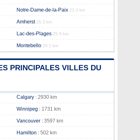
Notre-Dame-de-la-Paix
23.3 km
Amherst
25.3 km
Lac-des-Plages
25.9 km
Montebello
29.1 km
ES PRINCIPALES VILLES DU
Calgary
: 2930 km
Winnipeg
: 1731 km
Vancouver
: 3597 km
Hamilton
: 502 km