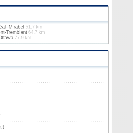
réal–Mirabel
51.7 km
ont-Tremblant
64.7 km
-Ottawa
77.9 km
t
l)