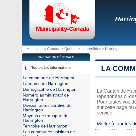
Harrin
Municipality Canada >
Québec
>
Laurentides
>
Harrington
NAVIGATION GÉNÉRALE
LA COMM
Toutes les informations
La commune de Harrington
La mairie de Harrington
Démographie de Harrington
La Canton de Harri
Numéro administratif de
répertoriées ci-de
Harrington
Pour toutes vos dé
Division administrative de
sur cette page ou 
Harrington
service.
Moyens de transport de
Harrington
Mettre à jour les 
Territoire de Harrington
Les communes voisines de