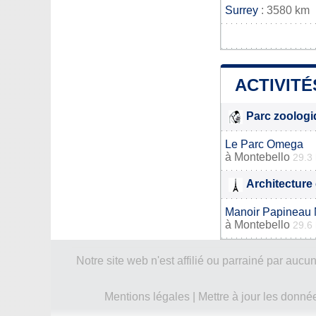
Surrey
: 3580 km
ACTIVITÉ
Parc zoolog
Le Parc Omega
à
Montebello
29.3
Architecture 
Manoir Papineau N
à
Montebello
29.6
Notre site web n'est affilié ou parrainé par a
Mentions légales
|
Mettre à jour les donné