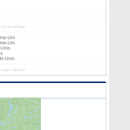
ucun jumelage
ume-Uni
ume-Uni
-Unis
is
ts-Unis
n parc naturel