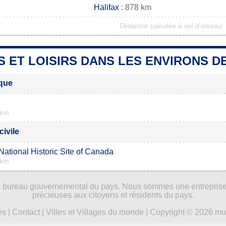
Halifax
: 878 km
Distance calculée à vol d'oiseau
S ET LOISIRS DANS LES ENVIRONS 
ique
 km
civile
ational Historic Site of Canada
 km
ucun bureau gouvernemental du pays. Nous sommes une entreprise
précieuses aux citoyens et résidents du pays.
es
|
Contact
|
Villes et Villages du monde
| Copyright © 2026 mun