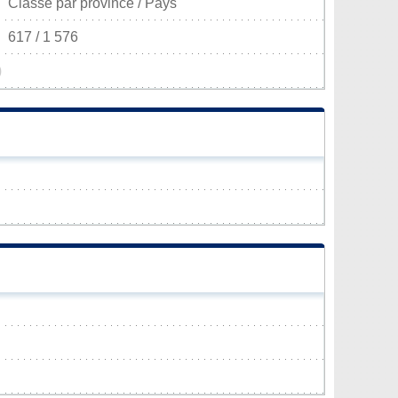
Classé par province / Pays
617 / 1 576
)