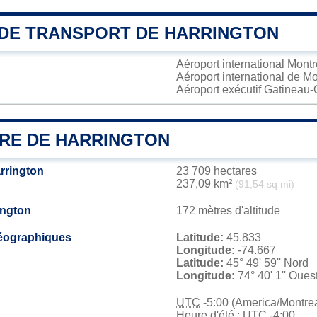
DE TRANSPORT DE HARRINGTON
Aéroport international Mont
Aéroport international de M
Aéroport exécutif Gatineau
IRE DE HARRINGTON
rrington
23 709 hectares
237,09 km²
(91,54 sq mi)
ington
172 mètres d'altitude
éographiques
Latitude:
45.833
Longitude:
-74.667
Latitude:
45° 49' 59'' Nord
Longitude:
74° 40' 1'' Oues
UTC
-5:00 (America/Montrea
Heure d'été : UTC -4:00