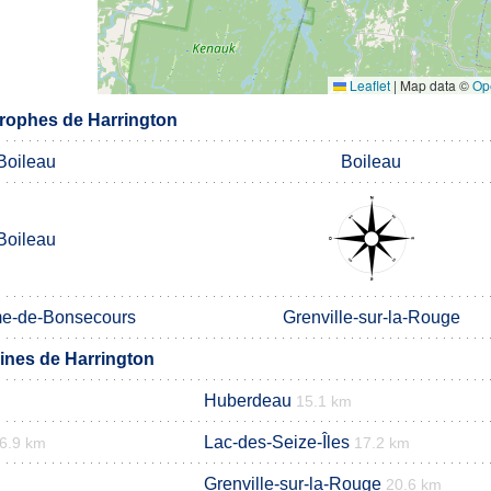
Leaflet
|
Map data ©
Op
rophes de Harrington
Boileau
Boileau
Boileau
e-de-Bonsecours
Grenville-sur-la-Rouge
nes de Harrington
Huberdeau
15.1 km
Lac-des-Seize-Îles
6.9 km
17.2 km
Grenville-sur-la-Rouge
20.6 km