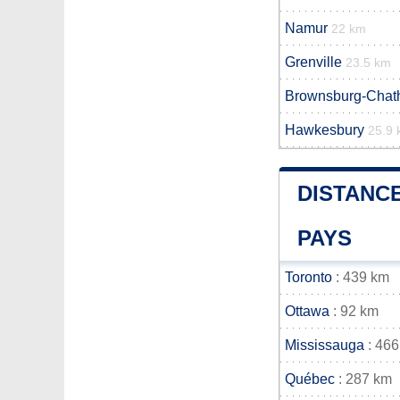
Namur
22 km
Grenville
23.5 km
Brownsburg-Cha
Hawkesbury
25.9
DISTANCE
PAYS
Toronto
: 439 km
Ottawa
: 92 km
Mississauga
: 466
Québec
: 287 km