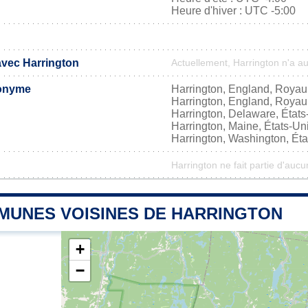
Heure d'hiver : UTC -5:00
avec Harrington
Actuellement, Harrington n'a a
onyme
Harrington, England, Roya
Harrington, England, Roya
Harrington, Delaware, États
Harrington, Maine, États-Un
Harrington, Washington, Éta
Harrington ne fait partie d'aucu
MUNES VOISINES DE HARRINGTON
+
−