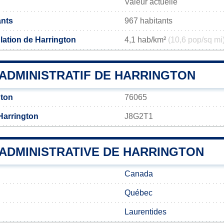
Valeur actuelle
ants
967 habitants
lation de Harrington
4,1 hab/km²
(10,6 pop/sq mi
ADMINISTRATIF DE HARRINGTON
gton
76065
Harrington
J8G2T1
 ADMINISTRATIVE DE HARRINGTON
Canada
Québec
Laurentides