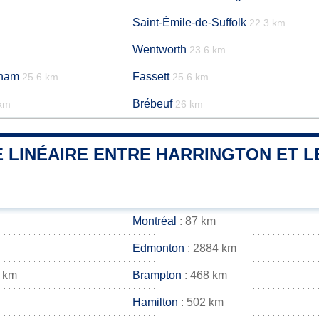
Saint-Émile-de-Suffolk
22.3 km
Wentworth
23.6 km
tham
Fassett
25.6 km
25.6 km
Brébeuf
 km
26 km
 LINÉAIRE ENTRE HARRINGTON ET L
Montréal
: 87 km
Edmonton
: 2884 km
 km
Brampton
: 468 km
Hamilton
: 502 km