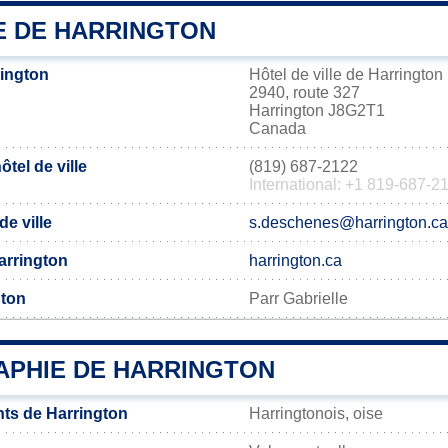
IE DE HARRINGTON
ington
Hôtel de ville de Harrington
2940, route 327
Harrington J8G2T1
Canada
tel de ville
(819) 687-2122
International: +1 819-687-2
de ville
s.deschenes@harrington.ca
Harrington
harrington.ca
gton
Parr Gabrielle
PHIE DE HARRINGTON
ts de Harrington
Harringtonois, oise