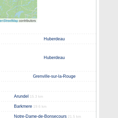
enStreetMap
contributors
Huberdeau
Huberdeau
Grenville-sur-la-Rouge
Arundel
15.3 km
Barkmere
19.6 km
Notre-Dame-de-Bonsecours
21.5 km