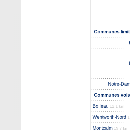
Communes limit
Notre-Dam
Communes voisi
Boileau
12.1 km
Wentworth-Nord
1
Montcalm
19.7 km