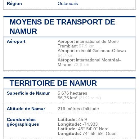
Région
Outaouais
MOYENS DE TRANSPORT DE
NAMUR
Aéroport
Aéroport international de Mont-
Tremblant
57.9 km
Aéroport exécutif Gatineau-Ottawa
64.7 km
Aéroport international Montréal–
Mirabel
73.6 km
TERRITOIRE DE NAMUR
Superficie de Namur
5 676 hectares
56,76 km²
(21,92 sq mi)
Altitude de Namur
216 mètres d'altitude
Coordonnées
Latitude:
45.9
géographiques
Longitude:
-74.933
Latitude:
45° 54' 0'' Nord
Longitude:
74° 55' 59'' Ouest