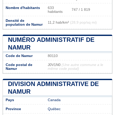
Nombre d'habitants
633
747 / 1 819
habitants
Densité de
11,2 hab/km²
(28,9 pop/sq mi)
population de Namur
NUMÉRO ADMINISTRATIF DE
NAMUR
Code de Namur
80110
Code postal de
J0V1N0
(Une autre commune a le
Namur
même code postal)
DIVISION ADMINISTRATIVE DE
NAMUR
Pays
Canada
Province
Québec