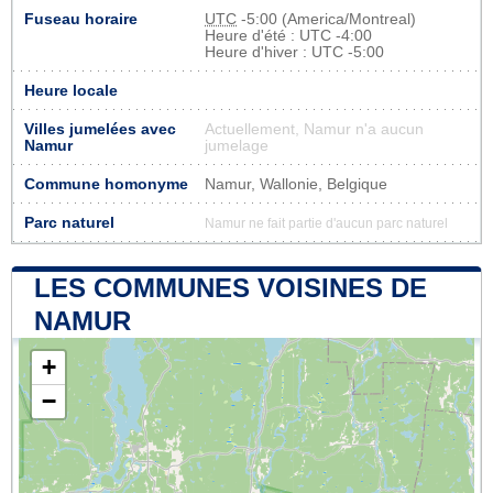
Fuseau horaire
UTC
-5:00 (America/Montreal)
Heure d'été : UTC -4:00
Heure d'hiver : UTC -5:00
Heure locale
Villes jumelées avec
Actuellement, Namur n'a aucun
Namur
jumelage
Commune homonyme
Namur, Wallonie, Belgique
Parc naturel
Namur ne fait partie d'aucun parc naturel
LES COMMUNES VOISINES DE
NAMUR
+
−