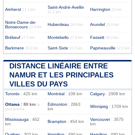
Saint-André-Avellin
Amherst
Harrington
21.1 km
22 km
21.2 km
Notre-Dame-de-
Huberdeau
Arundel
24.4 km
25.6 km
Bonsecours
22.9 km
Brébeuf
Montebello
Fassett
27.7 km
27.8 km
28.3 km
Barkmere
Saint-Sixte
Papineauville
29.3 km
31.3 km
32.2 km
DISTANCE LINÉAIRE ENTRE
NAMUR ET LES PRINCIPALES
VILLES DU PAYS
Toronto
: 425 km
Montréal
: 108 km
Calgary
: 2908 km
Ottawa
: 80 km
Edmonton
: 2863
la
Winnipeg
: 1709 km
km
plus proche
Mississauga
: 452
Vancouver
: 3575
Brampton
: 454 km
km
km
Québec
: 303 km
Hamilton
: 490 km
Hamilton
: 490 km