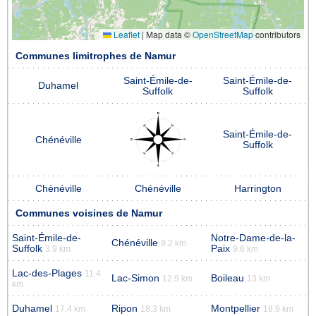
Leaflet
|
Map data ©
OpenStreetMap
contributors
Communes limitrophes de Namur
Saint-Émile-de-
Saint-Émile-de-
Duhamel
Suffolk
Suffolk
Saint-Émile-de-
Chénéville
Suffolk
Chénéville
Chénéville
Harrington
Communes voisines de Namur
Saint-Émile-de-
Notre-Dame-de-la-
Chénéville
9.2 km
Suffolk
Paix
3.9 km
9.6 km
Lac-des-Plages
11.4
Lac-Simon
Boileau
12.9 km
13 km
km
Duhamel
Ripon
Montpellier
17.4 km
18.3 km
18.9 km