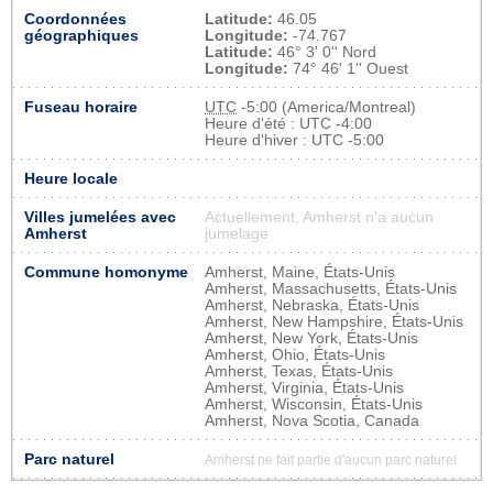
Coordonnées
Latitude:
46.05
géographiques
Longitude:
-74.767
Latitude:
46° 3' 0'' Nord
Longitude:
74° 46' 1'' Ouest
Fuseau horaire
UTC
-5:00 (America/Montreal)
Heure d'été : UTC -4:00
Heure d'hiver : UTC -5:00
Heure locale
Villes jumelées avec
Actuellement, Amherst n'a aucun
Amherst
jumelage
Commune homonyme
Amherst, Maine, États-Unis
Amherst, Massachusetts, États-Unis
Amherst, Nebraska, États-Unis
Amherst, New Hampshire, États-Unis
Amherst, New York, États-Unis
Amherst, Ohio, États-Unis
Amherst, Texas, États-Unis
Amherst, Virginia, États-Unis
Amherst, Wisconsin, États-Unis
Amherst, Nova Scotia, Canada
Parc naturel
Amherst ne fait partie d'aucun parc naturel