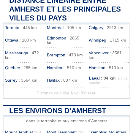
DISTANCE LINÉAIRE ENTRE
AMHERST ET LES PRINCIPALES
VILLES DU PAYS
Toronto
: 445 km
Montréal
: 105 km
Calgary
: 2913 km
Edmonton
: 2865
Ottawa
: 100 km
Winnipeg
: 1715 km
km
Mississauga
: 472
Vancouver
: 3581
Brampton
: 473 km
km
km
Québec
: 285 km
Hamilton
: 510 km
Hamilton
: 510 km
Laval
: 94 km
la plus
Surrey
: 3564 km
Halifax
: 887 km
proche
Distance calculée à vol d'oiseau
LES ENVIRONS D'AMHERST
dans le territoire et aux environs d'Amherst
Mount Temblat
Mont Tremblant
Trembling Mountain
26.4
26.4