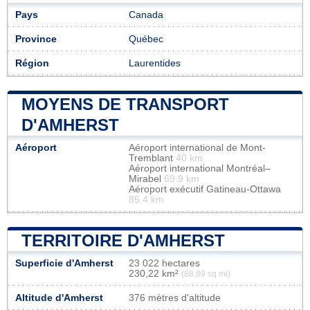
Pays
Canada
Province
Québec
Région
Laurentides
MOYENS DE TRANSPORT
D'AMHERST
Aéroport
Aéroport international de Mont-
Tremblant
40 km
Aéroport international Montréal–
Mirabel
69.9 km
Aéroport exécutif Gatineau-Ottawa
85.4 km
TERRITOIRE D'AMHERST
Superficie d'Amherst
23 022 hectares
230,22 km²
(88,89 sq mi)
Altitude d'Amherst
376 mètres d'altitude