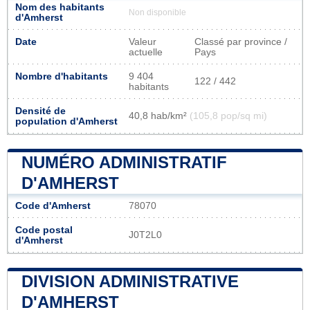
Nom des habitants
Non disponible
d'Amherst
Date
Valeur
Classé par province /
actuelle
Pays
Nombre d'habitants
9 404
122 / 442
habitants
Densité de
40,8 hab/km²
(105,8 pop/sq mi)
population d'Amherst
NUMÉRO ADMINISTRATIF
D'AMHERST
Code d'Amherst
78070
Code postal
J0T2L0
d'Amherst
DIVISION ADMINISTRATIVE
D'AMHERST