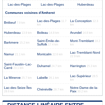
Lac-des-Plages
Lac-des-Plages
Huberdeau
Communes voisines d'Amherst
Lac-des-Plages
La Conception
11.7
12.3
Brébeuf
7.9 km
km
km
Huberdeau
Boileau
Arundel
13.9 km
14.8 km
14.8 km
Saint-Émile-de-
Mont-Tremblant
18.2
Barkmere
15.2 km
Suffolk
17.4 km
km
Lac-Tremblant-Nord
Namur
Montcalm
21.1 km
22.6 km
22.9 km
Saint-Faustin–Lac-
Duhamel
Harrington
24.7 km
25.3 km
Carré
23.1 km
Lac-Supérieur
28.5
La Minerve
Labelle
25.7 km
26.1 km
km
Lac-des-Seize-Îles
Notre-Dame-de-la-
Chénéville
28.7 km
Paix
28.6 km
30.2 km