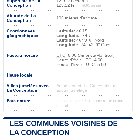
Superficie de La
12 912 hectares
Conception
129,12 km²
(49,85 sq mi)
Altitude de La
196 mètres d'altitude
Conception
Coordonnées
Latitude:
46.15
géographiques
Longitude:
-74.7
Latitude:
46° 9' 0'' Nord
Longitude:
74° 42' 0'' Ouest
Fuseau horaire
UTC
-5:00 (America/Montreal)
Heure d'été : UTC -4:00
Heure d'hiver : UTC -5:00
Heure locale
Villes jumelées avec
Actuellement, La Conception n'a
La Conception
aucun jumelage
Parc naturel
La Conception ne fait partie d'aucun parc
naturel
LES COMMUNES VOISINES DE
LA CONCEPTION