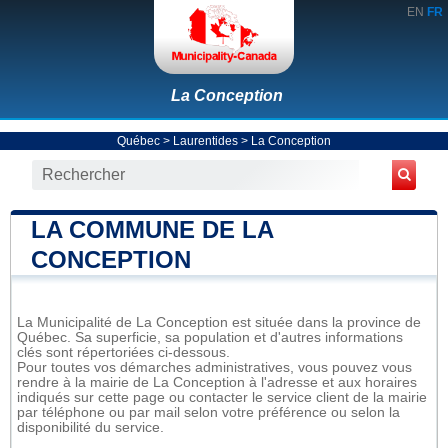
EN
FR
La Conception
Québec
>
Laurentides
>
La Conception
LA COMMUNE DE LA
CONCEPTION
La Municipalité de La Conception est située dans la province de
Québec. Sa superficie, sa population et d'autres informations
clés sont répertoriées ci-dessous.
Pour toutes vos démarches administratives, vous pouvez vous
rendre à la mairie de La Conception à l'adresse et aux horaires
indiqués sur cette page ou contacter le service client de la mairie
par téléphone ou par mail selon votre préférence ou selon la
disponibilité du service.