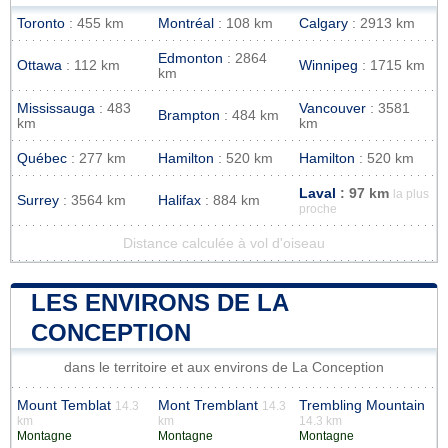
Toronto
: 455 km
Montréal
: 108 km
Calgary
: 2913 km
Edmonton
: 2864
Ottawa
: 112 km
Winnipeg
: 1715 km
km
Mississauga
: 483
Vancouver
: 3581
Brampton
: 484 km
km
km
Québec
: 277 km
Hamilton
: 520 km
Hamilton
: 520 km
Laval
: 97 km
la plus
Surrey
: 3564 km
Halifax
: 884 km
proche
Distance calculée à vol d'oiseau
LES ENVIRONS DE LA
CONCEPTION
dans le territoire et aux environs de La Conception
Mount Temblat
Mont Tremblant
Trembling Mountain
14.3
14.3
km
km
14.3 km
Montagne
Montagne
Montagne