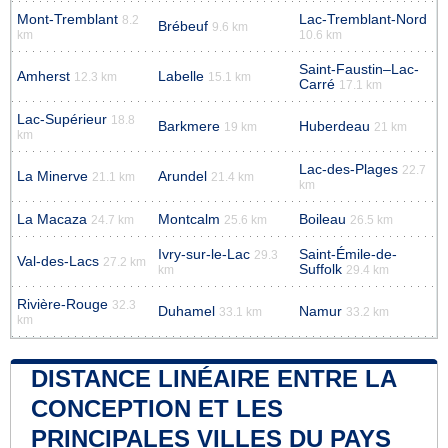
Mont-Tremblant
Lac-Tremblant-Nord
8.2
Brébeuf
9.6 km
km
10.6 km
Saint-Faustin–Lac-
Amherst
Labelle
12.3 km
15.1 km
Carré
17.1 km
Lac-Supérieur
18.8
Barkmere
Huberdeau
19 km
21 km
km
Lac-des-Plages
22.7
La Minerve
Arundel
21.1 km
21.4 km
km
La Macaza
Montcalm
Boileau
24.7 km
25.6 km
26.5 km
Ivry-sur-le-Lac
Saint-Émile-de-
29.3
Val-des-Lacs
27.2 km
Suffolk
km
29.4 km
Rivière-Rouge
32.3
Duhamel
Namur
33.1 km
33.2 km
km
DISTANCE LINÉAIRE ENTRE LA
CONCEPTION ET LES
PRINCIPALES VILLES DU PAYS