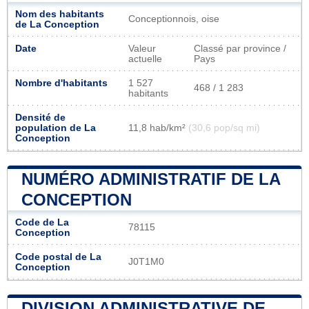
Nom des habitants
Conceptionnois, oise
de La Conception
Date
Valeur
Classé par province /
actuelle
Pays
Nombre d'habitants
1 527
468 / 1 283
habitants
Densité de
population de La
11,8 hab/km²
(30,6 pop/sq mi)
Conception
NUMÉRO ADMINISTRATIF DE LA
CONCEPTION
Code de La
78115
Conception
Code postal de La
J0T1M0
Conception
DIVISION ADMINISTRATIVE DE