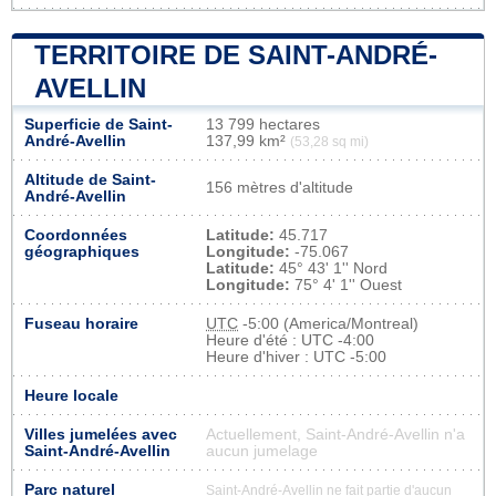
TERRITOIRE DE SAINT-ANDRÉ-
AVELLIN
Superficie de Saint-
13 799 hectares
André-Avellin
137,99 km²
(53,28 sq mi)
Altitude de Saint-
156 mètres d'altitude
André-Avellin
Coordonnées
Latitude:
45.717
géographiques
Longitude:
-75.067
Latitude:
45° 43' 1'' Nord
Longitude:
75° 4' 1'' Ouest
Fuseau horaire
UTC
-5:00 (America/Montreal)
Heure d'été : UTC -4:00
Heure d'hiver : UTC -5:00
Heure locale
Villes jumelées avec
Actuellement, Saint-André-Avellin n'a
Saint-André-Avellin
aucun jumelage
Parc naturel
Saint-André-Avellin ne fait partie d'aucun