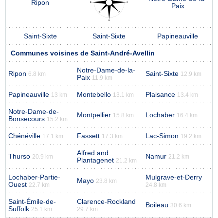
Ripon
Paix
Saint-Sixte
Saint-Sixte
Papineauville
Communes voisines de Saint-André-Avellin
Notre-Dame-de-la-
Ripon
Saint-Sixte
6.8 km
12.9 km
Paix
11.9 km
Papineauville
Montebello
Plaisance
13 km
13.1 km
13.4 km
Notre-Dame-de-
Montpellier
Lochaber
15.8 km
16.4 km
Bonsecours
15.2 km
Chénéville
Fassett
Lac-Simon
17.1 km
17.3 km
19.2 km
Alfred and
Thurso
Namur
20.9 km
21.2 km
Plantagenet
21.2 km
Lochaber-Partie-
Mulgrave-et-Derry
Mayo
23.8 km
Ouest
22.7 km
24.8 km
Saint-Émile-de-
Clarence-Rockland
Boileau
30.6 km
Suffolk
25.1 km
29.7 km