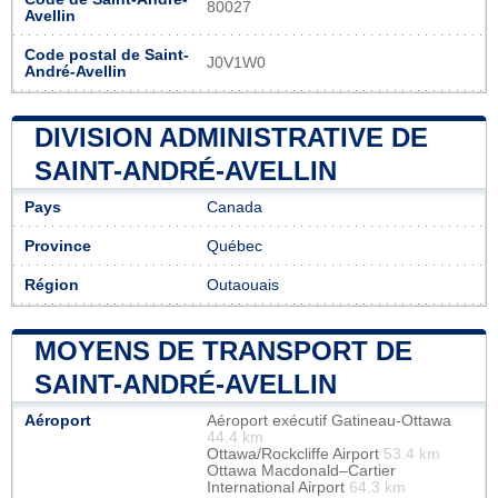
80027
Avellin
Code postal de Saint-
J0V1W0
André-Avellin
DIVISION ADMINISTRATIVE DE
SAINT-ANDRÉ-AVELLIN
Pays
Canada
Province
Québec
Région
Outaouais
MOYENS DE TRANSPORT DE
SAINT-ANDRÉ-AVELLIN
Aéroport
Aéroport exécutif Gatineau-Ottawa
44.4 km
Ottawa/Rockcliffe Airport
53.4 km
Ottawa Macdonald–Cartier
International Airport
64.3 km