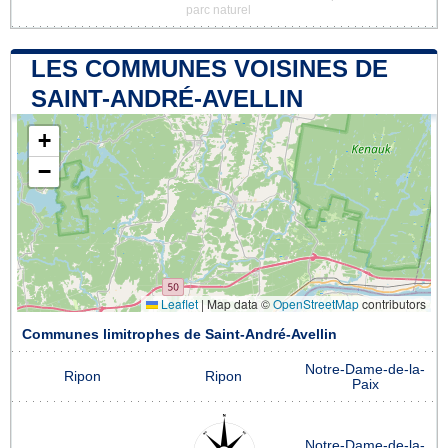
parc naturel
LES COMMUNES VOISINES DE
SAINT-ANDRÉ-AVELLIN
+
−
Leaflet
|
Map data ©
OpenStreetMap
contributors
Communes limitrophes de Saint-André-Avellin
Notre-Dame-de-la-
Ripon
Ripon
Paix
Notre-Dame-de-la-