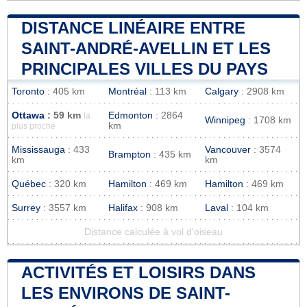
DISTANCE LINÉAIRE ENTRE
SAINT-ANDRÉ-AVELLIN ET LES
PRINCIPALES VILLES DU PAYS
Toronto
: 405 km
Montréal
: 113 km
Calgary
: 2908 km
Ottawa
: 59 km
Edmonton
: 2864
la
Winnipeg
: 1708 km
km
plus proche
Mississauga
: 433
Vancouver
: 3574
Brampton
: 435 km
km
km
Québec
: 320 km
Hamilton
: 469 km
Hamilton
: 469 km
Surrey
: 3557 km
Halifax
: 908 km
Laval
: 104 km
Distance calculée à vol d'oiseau
ACTIVITÉS ET LOISIRS DANS
LES ENVIRONS DE SAINT-