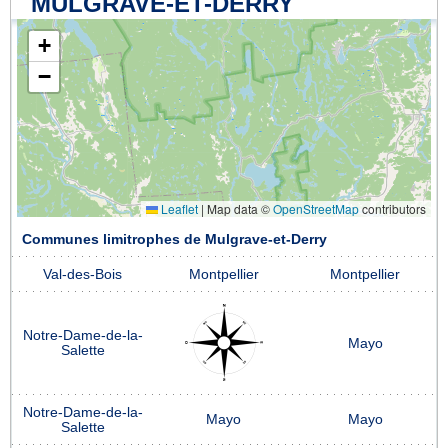
MULGRAVE-ET-DERRY
+
−
Leaflet
|
Map data ©
OpenStreetMap
contributors
Communes limitrophes de Mulgrave-et-Derry
Val-des-Bois
Montpellier
Montpellier
Notre-Dame-de-la-
Mayo
Salette
Notre-Dame-de-la-
Mayo
Mayo
Salette