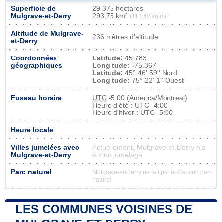
Superficie de
29 375 hectares
Mulgrave-et-Derry
293,75 km²
(113,42 sq mi)
Altitude de Mulgrave-
236 mètres d'altitude
et-Derry
Coordonnées
Latitude:
45.783
géographiques
Longitude:
-75.367
Latitude:
45° 46' 59'' Nord
Longitude:
75° 22' 1'' Ouest
Fuseau horaire
UTC
-5:00 (America/Montreal)
Heure d'été : UTC -4:00
Heure d'hiver : UTC -5:00
Heure locale
Villes jumelées avec
Actuellement, Mulgrave-et-Derry n'a
Mulgrave-et-Derry
aucun jumelage
Parc naturel
Mulgrave-et-Derry ne fait partie d'aucun parc
naturel
LES COMMUNES VOISINES DE