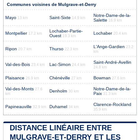
Communes voisines de Mulgrave-et-Derry
Notre-Dame-de-la-
Mayo
Saint-Sixte
13 km
14.9 km
Salette
16.9 km
Lochaber-Partie-
Montpellier
Lochaber
17.2 km
20.4 km
Ouest
19.3 km
L'Ange-Gardien
23.2
Ripon
Thurso
20.7 km
22.3 km
km
Saint-André-Avellin
Val-des-Bois
Lac-Simon
23.4 km
24.4 km
24.8 km
Plaisance
Chénéville
Bowman
26.9 km
27 km
27.6 km
Val-des-Monts
Notre-Dame-de-la-
27.6
Denholm
30 km
Paix
km
31.3 km
Clarence-Rockland
Papineauville
Duhamel
32.9 km
34 km
35.9 km
DISTANCE LINÉAIRE ENTRE
MULGRAVE-ET-DERRY ET LES