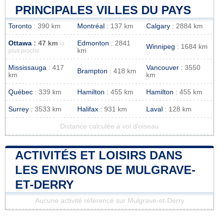
PRINCIPALES VILLES DU PAYS
Toronto
: 390 km
Montréal
: 137 km
Calgary
: 2884 km
Ottawa
: 47 km
Edmonton
: 2841
la
Winnipeg
: 1684 km
km
plus proche
Mississauga
: 417
Vancouver
: 3550
Brampton
: 418 km
km
km
Québec
: 339 km
Hamilton
: 455 km
Hamilton
: 455 km
Surrey
: 3533 km
Halifax
: 931 km
Laval
: 128 km
Distance calculée à vol d'oiseau
ACTIVITÉS ET LOISIRS DANS
LES ENVIRONS DE MULGRAVE-
ET-DERRY
Aucune activité référencé sur Mulgrave-et-Derry