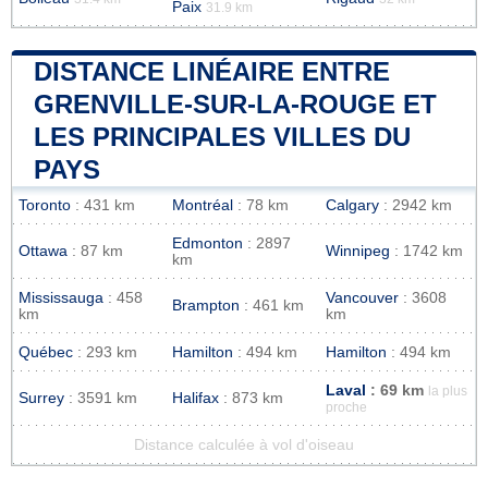
Paix
31.9 km
DISTANCE LINÉAIRE ENTRE
GRENVILLE-SUR-LA-ROUGE ET
LES PRINCIPALES VILLES DU
PAYS
Toronto
: 431 km
Montréal
: 78 km
Calgary
: 2942 km
Edmonton
: 2897
Ottawa
: 87 km
Winnipeg
: 1742 km
km
Mississauga
: 458
Vancouver
: 3608
Brampton
: 461 km
km
km
Québec
: 293 km
Hamilton
: 494 km
Hamilton
: 494 km
Laval
: 69 km
la plus
Surrey
: 3591 km
Halifax
: 873 km
proche
Distance calculée à vol d'oiseau