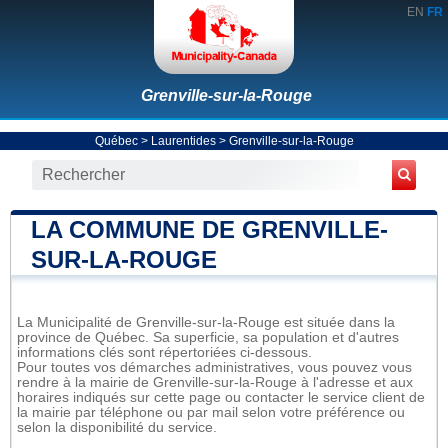
EN
FR
Grenville-sur-la-Rouge
Québec
>
Laurentides
>
Grenville-sur-la-Rouge
LA COMMUNE DE GRENVILLE-
SUR-LA-ROUGE
La Municipalité de Grenville-sur-la-Rouge est située dans la
province de Québec. Sa superficie, sa population et d'autres
informations clés sont répertoriées ci-dessous.
Pour toutes vos démarches administratives, vous pouvez vous
rendre à la mairie de Grenville-sur-la-Rouge à l'adresse et aux
horaires indiqués sur cette page ou contacter le service client de
la mairie par téléphone ou par mail selon votre préférence ou
selon la disponibilité du service.