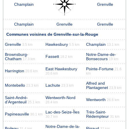
Champlain
Grenville
Champlain
Grenville
Grenville
Communes voisines de Grenville-sur-la-Rouge
Grenville
Hawkesbury
Champlain
3.5 km
5.5 km
13.1 km
Brownsburg-
Notre-Dame-de-
Fassett
18.2 km
Chatham
Bonsecours
17.3 km
19 km
East Hawkesbury
Pointe-Fortune
21.6
Harrington
20.6 km
20.6 km
km
Alfred and
Montebello
Lachute
23.3 km
23.3 km
Plantagenet
23.9 km
Saint-André-
Wentworth-Nord
Wentworth
26.6 km
d'Argenteuil
25.1 km
26.4 km
Lac-des-Seize-Îles
Très-Saint-
Papineauville
30.1 km
Rédempteur
30.7 km
31 km
Notre-Dame-de-la-
Boileau
Rigaud
31.4 km
32 km