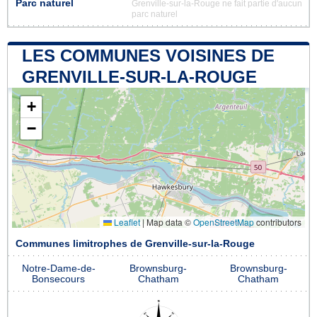
Parc naturel
Grenville-sur-la-Rouge ne fait partie d'aucun
parc naturel
LES COMMUNES VOISINES DE
GRENVILLE-SUR-LA-ROUGE
+
−
Leaflet
|
Map data ©
OpenStreetMap
contributors
Communes limitrophes de Grenville-sur-la-Rouge
Notre-Dame-de-
Brownsburg-
Brownsburg-
Bonsecours
Chatham
Chatham