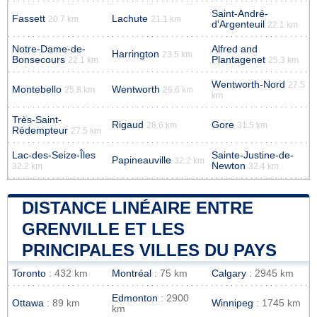
Saint-André-
Fassett
Lachute
20.7 km
21.1 km
d'Argenteuil
22.1 km
Notre-Dame-de-
Alfred and
Harrington
23.5 km
Bonsecours
Plantagenet
22.1 km
25.3 km
Wentworth-Nord
27.5
Montebello
Wentworth
25.8 km
26.6 km
km
Très-Saint-
Rigaud
Gore
28.6 km
31.5 km
Rédempteur
27.5 km
Lac-des-Seize-Îles
Sainte-Justine-de-
Papineauville
32.2 km
Newton
32.2 km
32.4 km
DISTANCE LINÉAIRE ENTRE
GRENVILLE ET LES
PRINCIPALES VILLES DU PAYS
Toronto
: 432 km
Montréal
: 75 km
Calgary
: 2945 km
Edmonton
: 2900
Ottawa
: 89 km
Winnipeg
: 1745 km
km