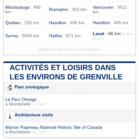
Mississauga
: 460
Vancouver
: 3611
Brampton
: 462 km
km
km
Québec
: 292 km
Hamilton
: 495 km
Hamilton
: 495 km
Laval
: 66 km
la plus
Surrey
: 3594 km
Halifax
: 871 km
proche
Distance calculée à vol d'oiseau
ACTIVITÉS ET LOISIRS DANS
LES ENVIRONS DE GRENVILLE
Parc zoologique
Le Parc Omega
à
Montebello
27.4 km
Architecture civile
Manoir Papineau National Historic Site of Canada
à
Montebello
26.7 km