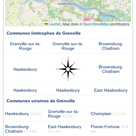
Leaflet
|
Map data ©
OpenStreetMap
contributors
Communes limitrophes de Grenville
Grenville-sur-la-
Grenville-sur-la-
Brownsburg-
Rouge
Rouge
Chatham
Brownsburg-
Hawkesbury
Chatham
Hawkesbury
Hawkesbury
East Hawkesbury
Communes voisines de Grenville
Grenville-sur-la-
Hawkesbury
Champlain
2.6 km
11.1 km
Rouge
3.5 km
Brownsburg-
East Hawkesbury
Pointe-Fortune
18.4
Chatham
15.8 km
17.1 km
km