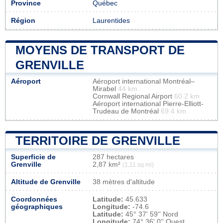
Province
Québec
Région
Laurentides
MOYENS DE TRANSPORT DE
GRENVILLE
Aéroport
Aéroport international Montréal–
Mirabel
44 km
Cornwall Regional Airport
60.2 km
Aéroport international Pierre-Elliott-
Trudeau de Montréal
69.4 km
TERRITOIRE DE GRENVILLE
Superficie de
287 hectares
Grenville
2,87 km²
(1,11 sq mi)
Altitude de Grenville
38 mètres d'altitude
Coordonnées
Latitude:
45.633
géographiques
Longitude:
-74.6
Latitude:
45° 37' 59'' Nord
Longitude:
74° 36' 0'' Ouest