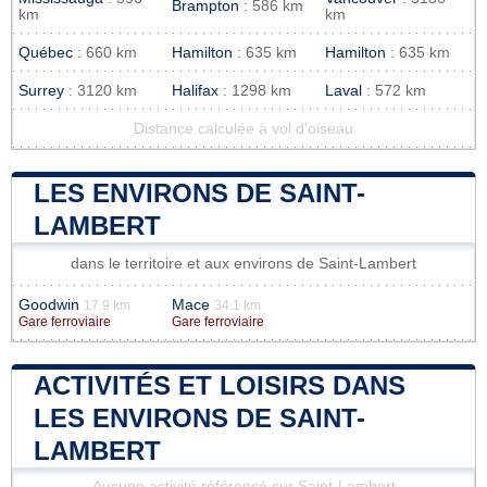
Brampton
: 586 km
km
km
Québec
: 660 km
Hamilton
: 635 km
Hamilton
: 635 km
Surrey
: 3120 km
Halifax
: 1298 km
Laval
: 572 km
Distance calculée à vol d'oiseau
LES ENVIRONS DE SAINT-
LAMBERT
dans le territoire et aux environs de Saint-Lambert
Goodwin
Mace
17.9 km
34.1 km
Gare ferroviaire
Gare ferroviaire
ACTIVITÉS ET LOISIRS DANS
LES ENVIRONS DE SAINT-
LAMBERT
Aucune activité référencé sur Saint-Lambert