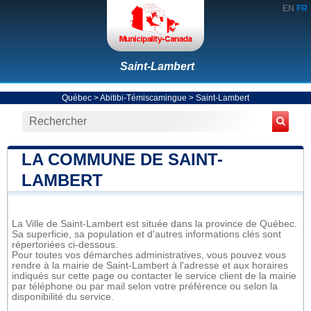
EN
FR
Saint-Lambert
Québec
>
Abitibi-Témiscamingue
>
Saint-Lambert
LA COMMUNE DE SAINT-
LAMBERT
La Ville de Saint-Lambert est située dans la province de Québec.
Sa superficie, sa population et d'autres informations clés sont
répertoriées ci-dessous.
Pour toutes vos démarches administratives, vous pouvez vous
rendre à la mairie de Saint-Lambert à l'adresse et aux horaires
indiqués sur cette page ou contacter le service client de la mairie
par téléphone ou par mail selon votre préférence ou selon la
disponibilité du service.