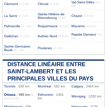
Val-Saint-Gilles
25.7
Clermont
Clerval
22.2 km
22.4 km
km
Sainte-Hélène-de-
La Sarre
Chazel
25.7 km
31.9 km
Mancebourg
27 km
Palmarolle
Roquemaure
Macamic
37.1 km
39.3 km
40.8 km
Rapide-Danseur
46.2
Gallichan
Authier-Nord
41.2 km
45.8 km
km
Sainte-Germaine-
Poularies
47.4 km
Boulé
46.7 km
DISTANCE LINÉAIRE ENTRE
SAINT-LAMBERT ET LES
PRINCIPALES VILLES DU PAYS
Toronto
: 580 km
Montréal
: 582 km
Calgary
: 2464 km
Ottawa
: 485 km
Edmonton
: 2401
la
Winnipeg
: 1282 km
km
plus proche
Mississauga
: 596
Vancouver
: 3136