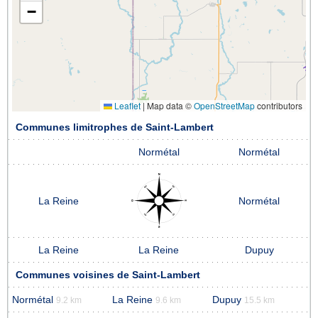
−
Leaflet
|
Map data ©
OpenStreetMap
contributors
Communes limitrophes de Saint-Lambert
Normétal
Normétal
La Reine
Normétal
La Reine
La Reine
Dupuy
Communes voisines de Saint-Lambert
Normétal
La Reine
Dupuy
9.2 km
9.6 km
15.5 km