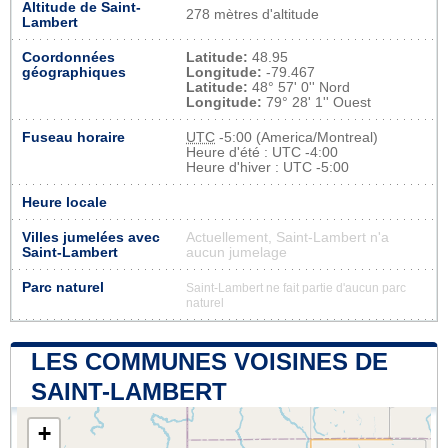
Altitude de Saint-
278 mètres d'altitude
Lambert
Coordonnées
Latitude:
48.95
géographiques
Longitude:
-79.467
Latitude:
48° 57' 0'' Nord
Longitude:
79° 28' 1'' Ouest
Fuseau horaire
UTC
-5:00 (America/Montreal)
Heure d'été : UTC -4:00
Heure d'hiver : UTC -5:00
Heure locale
Villes jumelées avec
Actuellement, Saint-Lambert n'a
Saint-Lambert
aucun jumelage
Parc naturel
Saint-Lambert ne fait partie d'aucun parc
naturel
LES COMMUNES VOISINES DE
SAINT-LAMBERT
+