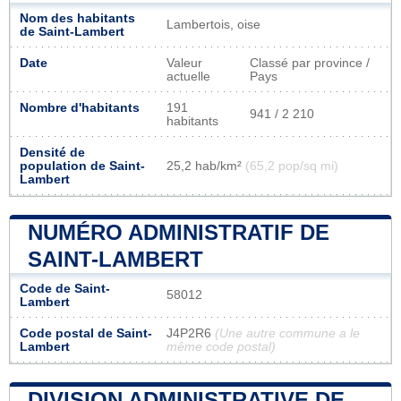
Nom des habitants
Lambertois, oise
de Saint-Lambert
Date
Valeur
Classé par province /
actuelle
Pays
Nombre d'habitants
191
941 / 2 210
habitants
Densité de
population de Saint-
25,2 hab/km²
(65,2 pop/sq mi)
Lambert
NUMÉRO ADMINISTRATIF DE
SAINT-LAMBERT
Code de Saint-
58012
Lambert
Code postal de Saint-
J4P2R6
(Une autre commune a le
Lambert
même code postal)
DIVISION ADMINISTRATIVE DE