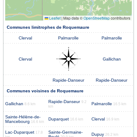
Leaflet
|
Map data ©
OpenStreetMap
contributors
Communes limitrophes de Roquemaure
Clerval
Palmarolle
Palmarolle
Clerval
Gallichan
Rapide-Danseur
Rapide-Danseur
Communes voisines de Roquemaure
Rapide-Danseur
9.2
Gallichan
Palmarolle
8.6 km
16.5 km
km
Sainte-Hélène-de-
Duparquet
Clerval
16.6 km
16.9 km
Mancebourg
16.6 km
Lac-Duparquet
Sainte-Germaine-
17.8
Dupuy
26.2 km
Boulé
km
20.9 km