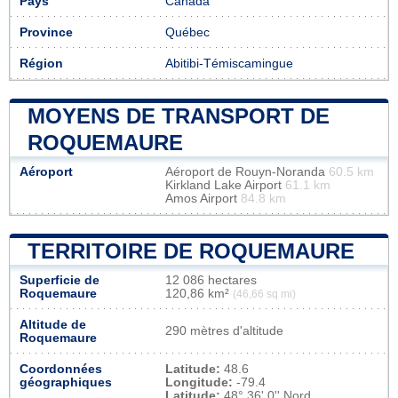
Pays
Canada
Province
Québec
Région
Abitibi-Témiscamingue
MOYENS DE TRANSPORT DE
ROQUEMAURE
Aéroport
Aéroport de Rouyn-Noranda
60.5 km
Kirkland Lake Airport
61.1 km
Amos Airport
84.8 km
TERRITOIRE DE ROQUEMAURE
Superficie de
12 086 hectares
Roquemaure
120,86 km²
(46,66 sq mi)
Altitude de
290 mètres d'altitude
Roquemaure
Coordonnées
Latitude:
48.6
géographiques
Longitude:
-79.4
Latitude:
48° 36' 0'' Nord