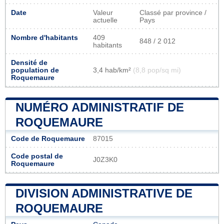
Date
Valeur
Classé par province /
actuelle
Pays
Nombre d'habitants
409
848 / 2 012
habitants
Densité de
population de
3,4 hab/km²
(8,8 pop/sq mi)
Roquemaure
NUMÉRO ADMINISTRATIF DE
ROQUEMAURE
Code de Roquemaure
87015
Code postal de
J0Z3K0
Roquemaure
DIVISION ADMINISTRATIVE DE
ROQUEMAURE