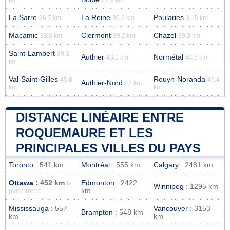
La Sarre
La Reine
Poularies
26.7 km
30.6 km
31.5 km
Macamic
Clermont
Chazel
33.8 km
39.2 km
39.3 km
Saint-Lambert
39.3
Authier
Normétal
43.1 km
44.6 km
km
Val-Saint-Gilles
Rouyn-Noranda
45.8
49.4
Authier-Nord
47 km
km
km
DISTANCE LINÉAIRE ENTRE
ROQUEMAURE ET LES
PRINCIPALES VILLES DU PAYS
Toronto
: 541 km
Montréal
: 555 km
Calgary
: 2481 km
Ottawa
: 452 km
Edmonton
: 2422
la
Winnipeg
: 1295 km
km
plus proche
Mississauga
: 557
Vancouver
: 3153
Brampton
: 548 km
km
km