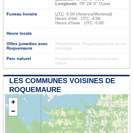
Longitude:
79° 24' 0'' Ouest
Fuseau horaire
UTC
-5:00 (America/Montreal)
Heure d'été : UTC -4:00
Heure d'hiver : UTC -5:00
Heure locale
Villes jumelées avec
Actuellement, Roquemaure n'a aucun
Roquemaure
jumelage
Parc naturel
Roquemaure ne fait partie d'aucun parc
naturel
LES COMMUNES VOISINES DE
ROQUEMAURE
+
−