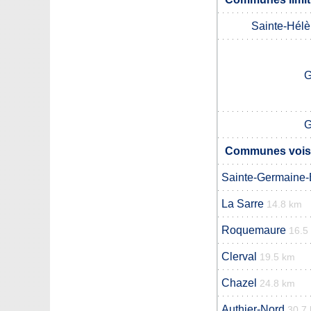
Sainte-Hél
G
G
Communes voisi
Sainte-Germaine-
La Sarre
14.8 km
Roquemaure
16.5
Clerval
19.5 km
Chazel
24.8 km
Authier-Nord
30.7