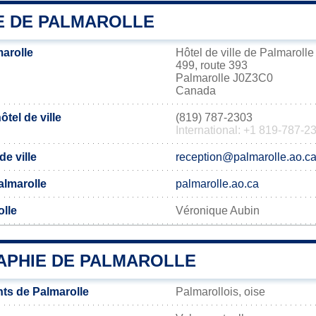
IE DE PALMAROLLE
arolle
Hôtel de ville de Palmarolle
499, route 393
Palmarolle J0Z3C0
Canada
tel de ville
(819) 787-2303
International: +1 819-787-2
de ville
reception@palmarolle.ao.c
Palmarolle
palmarolle.ao.ca
olle
Véronique Aubin
PHIE DE PALMAROLLE
ts de Palmarolle
Palmarollois, oise