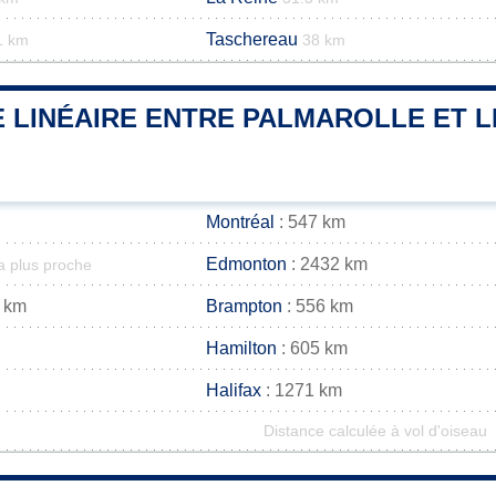
Taschereau
1 km
38 km
 LINÉAIRE ENTRE PALMAROLLE ET L
Montréal
: 547 km
Edmonton
: 2432 km
la plus proche
 km
Brampton
: 556 km
Hamilton
: 605 km
Halifax
: 1271 km
Distance calculée à vol d'oiseau