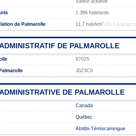
Valeur actuelle
ants
1 386 habitants
lation de Palmarolle
11,7 hab/km²
(30,4 pop/sq m
ADMINISTRATIF DE PALMAROLLE
lle
87025
Palmarolle
J0Z3C0
 ADMINISTRATIVE DE PALMAROLLE
Canada
Québec
Abitibi-Témiscamingue