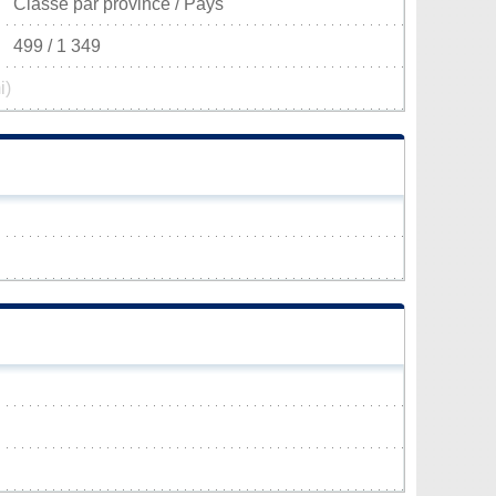
Classé par province / Pays
499 / 1 349
i)