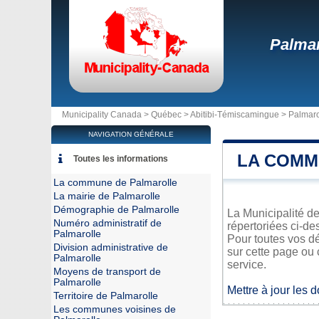
Palmar
Municipality Canada >
Québec
>
Abitibi-Témiscamingue
>
Palmaro
NAVIGATION GÉNÉRALE
LA COMM
Toutes les informations
La commune de Palmarolle
La mairie de Palmarolle
Démographie de Palmarolle
La Municipalité de
Numéro administratif de
répertoriées ci-de
Palmarolle
Pour toutes vos d
Division administrative de
sur cette page ou 
Palmarolle
service.
Moyens de transport de
Palmarolle
Mettre à jour les 
Territoire de Palmarolle
Les communes voisines de