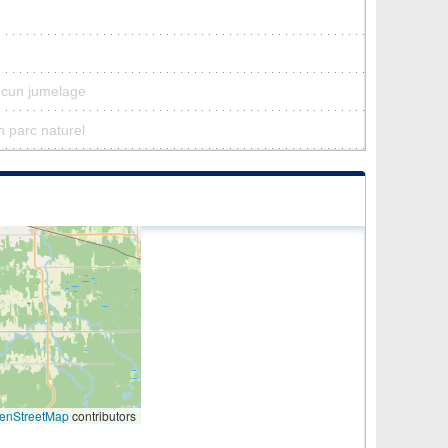
ucun jumelage
n parc naturel
enStreetMap
contributors