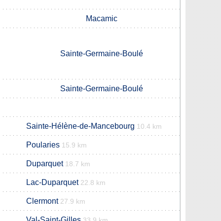
g
Macamic
Sainte-Germaine-Boulé
Sainte-Germaine-Boulé
Sainte-Hélène-de-Mancebourg
10.4 km
Poularies
15.9 km
Duparquet
18.7 km
Lac-Duparquet
22.8 km
Clermont
27.9 km
Val-Saint-Gilles
33.9 km