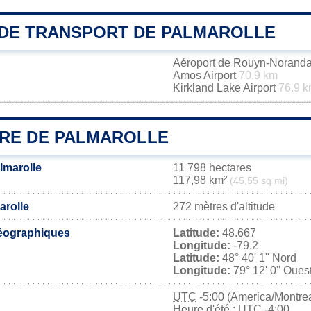
DE TRANSPORT DE PALMAROLLE
Aéroport de Rouyn-Norand
Amos Airport
70.9 km
Kirkland Lake Airport
76.9 
IRE DE PALMAROLLE
lmarolle
11 798 hectares
117,98 km²
(45,55 sq mi)
arolle
272 mètres d'altitude
éographiques
Latitude:
48.667
Longitude:
-79.2
Latitude:
48° 40' 1'' Nord
Longitude:
79° 12' 0'' Oues
UTC
-5:00 (America/Montrea
Heure d'été : UTC -4:00