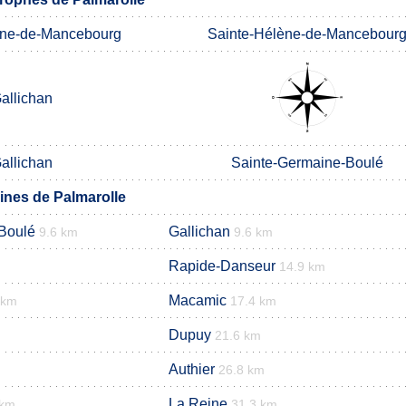
ène-de-Mancebourg
Sainte-Hélène-de-Mancebour
allichan
allichan
Sainte-Germaine-Boulé
nes de Palmarolle
Boulé
Gallichan
9.6 km
9.6 km
Rapide-Danseur
14.9 km
Macamic
 km
17.4 km
Dupuy
21.6 km
Authier
26.8 km
La Reine
 km
31.3 km