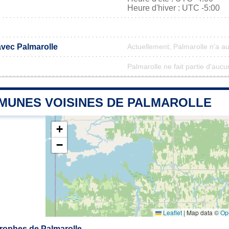
Heure d'hiver : UTC -5:00
avec Palmarolle
Actuellement, Palmarolle n'a a
Palmarolle ne fait partie d'aucu
MUNES VOISINES DE PALMAROLLE
+
−
Leaflet
|
Map data ©
Op
rophes de Palmarolle