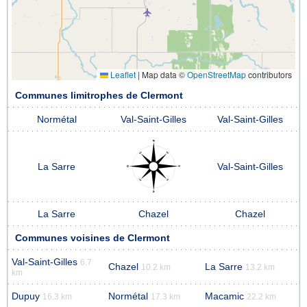
Leaflet
|
Map data ©
OpenStreetMap
contributors
Communes limitrophes de Clermont
Normétal
Val-Saint-Gilles
Val-Saint-Gilles
La Sarre
Val-Saint-Gilles
La Sarre
Chazel
Chazel
Communes voisines de Clermont
Val-Saint-Gilles
6.7
Chazel
La Sarre
10.2 km
13.2 km
km
Dupuy
Normétal
Macamic
16.3 km
17.3 km
22.2 km