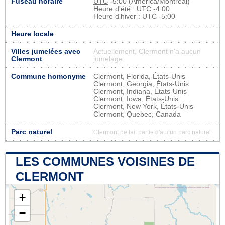
Fuseau horaire
UTC
-5:00 (America/Montreal)
Heure d'été : UTC -4:00
Heure d'hiver : UTC -5:00
Heure locale
Villes jumelées avec
Actuellement, Clermont n'a aucun
Clermont
jumelage
Commune homonyme
Clermont, Florida, États-Unis
Clermont, Georgia, États-Unis
Clermont, Indiana, États-Unis
Clermont, Iowa, États-Unis
Clermont, New York, États-Unis
Clermont, Quebec, Canada
Parc naturel
Clermont ne fait partie d'aucun parc naturel
LES COMMUNES VOISINES DE
CLERMONT
+
−