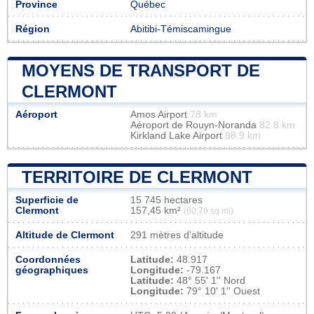
Province
Québec
Région
Abitibi-Témiscamingue
MOYENS DE TRANSPORT DE
CLERMONT
Aéroport
Amos Airport
78 km
Aéroport de Rouyn-Noranda
82.8 km
Kirkland Lake Airport
98.9 km
TERRITOIRE DE CLERMONT
Superficie de
15 745 hectares
Clermont
157,45 km²
(60,79 sq mi)
Altitude de Clermont
291 mètres d'altitude
Coordonnées
Latitude:
48.917
géographiques
Longitude:
-79.167
Latitude:
48° 55' 1'' Nord
Longitude:
79° 10' 1'' Ouest