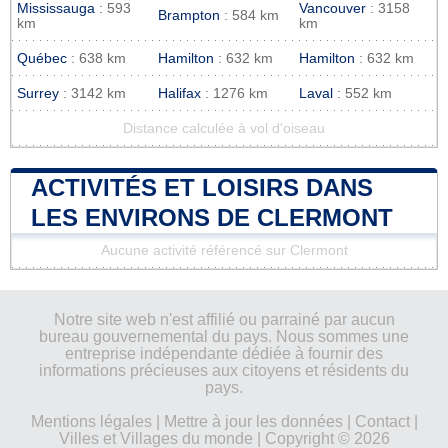
Mississauga
: 593
Vancouver
: 3158
Brampton
: 584 km
km
km
Québec
: 638 km
Hamilton
: 632 km
Hamilton
: 632 km
Surrey
: 3142 km
Halifax
: 1276 km
Laval
: 552 km
Distance calculée à vol d'oiseau
ACTIVITÉS ET LOISIRS DANS
LES ENVIRONS DE CLERMONT
Aucune activité référencé sur Clermont
Notre site web n'est affilié ou parrainé par aucun
bureau gouvernemental du pays. Nous sommes une
entreprise indépendante dédiée à fournir des
informations précieuses aux citoyens et résidents du
pays.
Mentions légales
|
Mettre à jour les données
|
Contact
|
Villes et Villages du monde
| Copyright © 2026