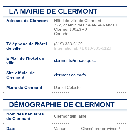
LA MAIRIE DE CLERMONT
Adresse de Clermont
Hôtel de ville de Clermont
722, chemin des 4e-et-5e-Rangs E.
Clermont J0Z3M0
Canada
Téléphone de l'hôtel
(819) 333-6129
de ville
International: +1 819-333-6129
E-Mail de l'hôtel de
clermont@mrcao.qc.ca
ville
Site officiel de
clermont.ao.ca/fr/
Clermont
Maire de Clermont
Daniel Céleste
DÉMOGRAPHIE DE CLERMONT
Nom des habitants
Clermontain, aine
de Clermont
Date
Valeur
Classé par province /