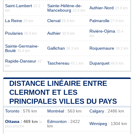
Saint-Lambert
Sainte-Hélène-de-
22.2
Authier-Nord
23.9 km
Mancebourg
km
22.6 km
La Reine
Clerval
Palmarolle
25 km
26.9 km
27.9 km
Rivière-Ojima
35.4
Poularies
Authier
30.9 km
30.9 km
km
Sainte-Germaine-
Gallichan
Roquemaure
36.3 km
39.2 km
Boulé
35.4 km
Rapide-Danseur
42
Taschereau
Duparquet
45.1 km
46.6 km
km
DISTANCE LINÉAIRE ENTRE
CLERMONT ET LES
PRINCIPALES VILLES DU PAYS
Toronto
: 576 km
Montréal
: 563 km
Calgary
: 2486 km
Ottawa
: 469 km
Edmonton
: 2422
la
Winnipeg
: 1304 km
km
plus proche