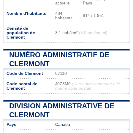
actuelle
Pays
Nombre d'habitants
484
814 / 1 951
habitants
Densité de
population de
3,1 hab/km²
(8,0 pop/sq mi)
Clermont
NUMÉRO ADMINISTRATIF DE
CLERMONT
Code de Clermont
87110
Code postal de
J0Z3M0
(Une autre commune a le
Clermont
même code postal)
DIVISION ADMINISTRATIVE DE
CLERMONT
Pays
Canada