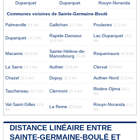
Duparquet
Duparquet
Rouyn-Noranda
Communes voisines de Sainte-Germaine-Boulé
Palmarolle
Gallichan
Poularies
9.6 km
12.3 km
12.3 km
Rapide-Danseur
Lac-Duparquet
18.5
Duparquet
14.1 km
14.6 km
km
Sainte-Hélène-de-
Macamic
Roquemaure
18.8 km
20.9 km
Mancebourg
20 km
La Sarre
Authier
Clerval
23.1 km
24.6 km
28.6 km
Chazel
Dupuy
Authier-Nord
30.1 km
31.1 km
31.8 km
Rivière-Ojima
40.1
Taschereau
Clermont
32.7 km
35.4 km
km
Val-Saint-Gilles
Rouyn-Noranda
40.8
41.1
La Reine
40.9 km
km
km
DISTANCE LINÉAIRE ENTRE
SAINTE-GERMAINE-BOULÉ ET