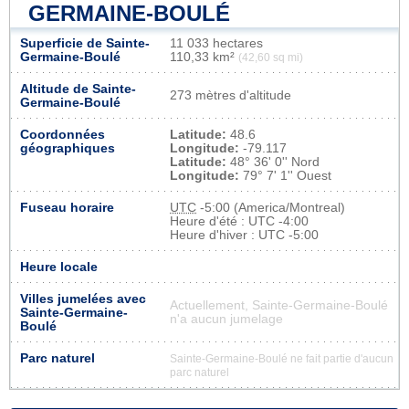
GERMAINE-BOULÉ
Superficie de Sainte-
11 033 hectares
Germaine-Boulé
110,33 km²
(42,60 sq mi)
Altitude de Sainte-
273 mètres d'altitude
Germaine-Boulé
Coordonnées
Latitude:
48.6
géographiques
Longitude:
-79.117
Latitude:
48° 36' 0'' Nord
Longitude:
79° 7' 1'' Ouest
Fuseau horaire
UTC
-5:00 (America/Montreal)
Heure d'été : UTC -4:00
Heure d'hiver : UTC -5:00
Heure locale
Villes jumelées avec
Actuellement, Sainte-Germaine-Boulé
Sainte-Germaine-
n'a aucun jumelage
Boulé
Parc naturel
Sainte-Germaine-Boulé ne fait partie d'aucun
parc naturel