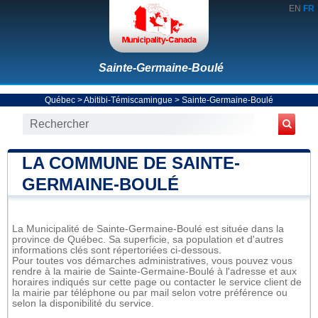
EN
FR
Sainte-Germaine-Boulé
Québec
>
Abitibi-Témiscamingue
>
Sainte-Germaine-Boulé
LA COMMUNE DE SAINTE-
GERMAINE-BOULÉ
La Municipalité de Sainte-Germaine-Boulé est située dans la
province de Québec. Sa superficie, sa population et d'autres
informations clés sont répertoriées ci-dessous.
Pour toutes vos démarches administratives, vous pouvez vous
rendre à la mairie de Sainte-Germaine-Boulé à l'adresse et aux
horaires indiqués sur cette page ou contacter le service client de
la mairie par téléphone ou par mail selon votre préférence ou
selon la disponibilité du service.