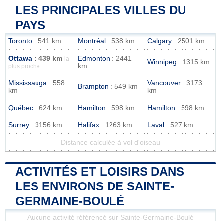
LES PRINCIPALES VILLES DU
PAYS
Toronto
: 541 km
Montréal
: 538 km
Calgary
: 2501 km
Ottawa
: 439 km
Edmonton
: 2441
la
Winnipeg
: 1315 km
km
plus proche
Mississauga
: 558
Vancouver
: 3173
Brampton
: 549 km
km
km
Québec
: 624 km
Hamilton
: 598 km
Hamilton
: 598 km
Surrey
: 3156 km
Halifax
: 1263 km
Laval
: 527 km
Distance calculée à vol d'oiseau
ACTIVITÉS ET LOISIRS DANS
LES ENVIRONS DE SAINTE-
GERMAINE-BOULÉ
Aucune activité référencé sur Sainte-Germaine-Boulé