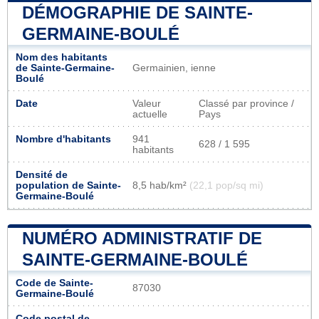
DÉMOGRAPHIE DE SAINTE-
GERMAINE-BOULÉ
Nom des habitants
de Sainte-Germaine-
Germainien, ienne
Boulé
Date
Valeur
Classé par province /
actuelle
Pays
Nombre d'habitants
941
628 / 1 595
habitants
Densité de
population de Sainte-
8,5 hab/km²
(22,1 pop/sq mi)
Germaine-Boulé
NUMÉRO ADMINISTRATIF DE
SAINTE-GERMAINE-BOULÉ
Code de Sainte-
87030
Germaine-Boulé
Code postal de