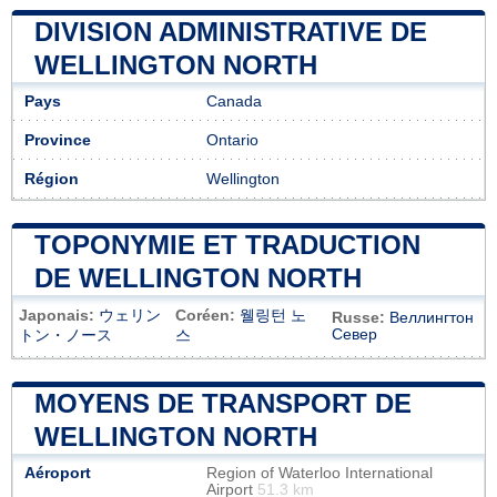
DIVISION ADMINISTRATIVE DE
WELLINGTON NORTH
Pays
Canada
Province
Ontario
Région
Wellington
TOPONYMIE ET TRADUCTION
DE WELLINGTON NORTH
Japonais:
ウェリン
Coréen:
웰링턴 노
Russe:
Веллингтон
Север
トン・ノース
스
MOYENS DE TRANSPORT DE
WELLINGTON NORTH
Aéroport
Region of Waterloo International
Airport
51.3 km