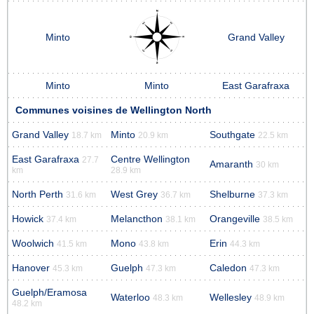
Minto
Grand Valley
Minto
Minto
East Garafraxa
Communes voisines de Wellington North
Grand Valley
Minto
Southgate
18.7 km
20.9 km
22.5 km
East Garafraxa
Centre Wellington
27.7
Amaranth
30 km
km
28.9 km
North Perth
West Grey
Shelburne
31.6 km
36.7 km
37.3 km
Howick
Melancthon
Orangeville
37.4 km
38.1 km
38.5 km
Woolwich
Mono
Erin
41.5 km
43.8 km
44.3 km
Hanover
Guelph
Caledon
45.3 km
47.3 km
47.3 km
Guelph/Eramosa
Waterloo
Wellesley
48.3 km
48.9 km
48.2 km