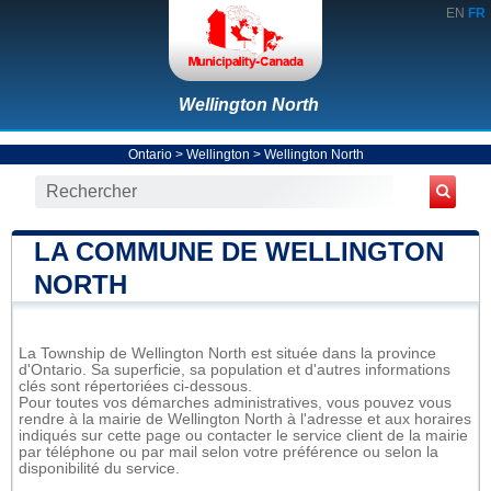
EN
FR
Wellington North
Ontario
>
Wellington
>
Wellington North
LA COMMUNE DE WELLINGTON
NORTH
La Township de Wellington North est située dans la province
d'Ontario. Sa superficie, sa population et d'autres informations
clés sont répertoriées ci-dessous.
Pour toutes vos démarches administratives, vous pouvez vous
rendre à la mairie de Wellington North à l'adresse et aux horaires
indiqués sur cette page ou contacter le service client de la mairie
par téléphone ou par mail selon votre préférence ou selon la
disponibilité du service.