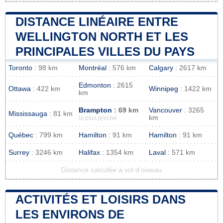
DISTANCE LINÉAIRE ENTRE
WELLINGTON NORTH ET LES
PRINCIPALES VILLES DU PAYS
Toronto
: 98 km
Montréal
: 576 km
Calgary
: 2617 km
Edmonton
: 2615
Ottawa
: 422 km
Winnipeg
: 1422 km
km
Brampton
: 69 km
Vancouver
: 3265
Mississauga
: 81 km
km
la plus proche
Québec
: 799 km
Hamilton
: 91 km
Hamilton
: 91 km
Surrey
: 3246 km
Halifax
: 1354 km
Laval
: 571 km
Distance calculée à vol d'oiseau
ACTIVITÉS ET LOISIRS DANS
LES ENVIRONS DE