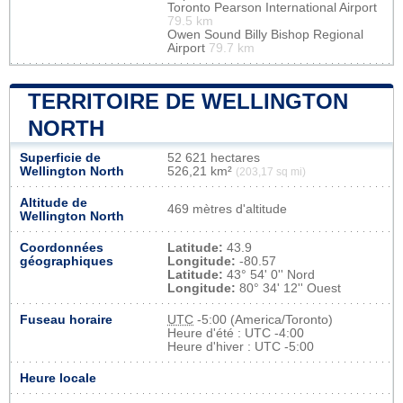
Toronto Pearson International Airport
79.5 km
Owen Sound Billy Bishop Regional
Airport
79.7 km
TERRITOIRE DE WELLINGTON
NORTH
Superficie de
52 621 hectares
Wellington North
526,21 km²
(203,17 sq mi)
Altitude de
469 mètres d'altitude
Wellington North
Coordonnées
Latitude:
43.9
géographiques
Longitude:
-80.57
Latitude:
43° 54' 0'' Nord
Longitude:
80° 34' 12'' Ouest
Fuseau horaire
UTC
-5:00 (America/Toronto)
Heure d'été : UTC -4:00
Heure d'hiver : UTC -5:00
Heure locale