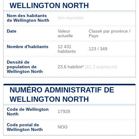
WELLINGTON NORTH
Nom des habitants
Non disponible
de Wellington North
Date
Valeur
Classé par province /
actuelle
Pays
Nombre d'habitants
12 431
123 / 349
habitants
Densité de
population de
23,6 hab/km²
(61,2 pop/sq mi)
Wellington North
NUMÉRO ADMINISTRATIF DE
WELLINGTON NORTH
Code de Wellington
17928
North
Code postal de
NOG
Wellington North