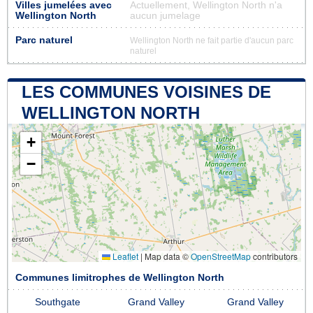
Villes jumelées avec
Actuellement, Wellington North n'a
Wellington North
aucun jumelage
Parc naturel
Wellington North ne fait partie d'aucun parc
naturel
LES COMMUNES VOISINES DE
WELLINGTON NORTH
+
−
Leaflet
|
Map data ©
OpenStreetMap
contributors
Communes limitrophes de Wellington North
Southgate
Grand Valley
Grand Valley