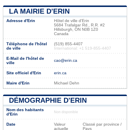
LA MAIRIE D'ERIN
Adresse d'Erin
Hôtel de ville d'Erin
5684 Trafalgar Rd., R.R. #2
Hillsburgh, ON N0B 1Z0
Canada
Téléphone de l'hôtel
(519) 855-4407
de ville
International: +1 519-855-4407
E-Mail de l'hôtel de
cao@erin.ca
ville
Site officiel d'Erin
erin.ca
Maire d'Erin
Michael Dehn
DÉMOGRAPHIE D'ERIN
Nom des habitants
Non disponible
d'Erin
Date
Valeur
Classé par province /
actuelle
Pays