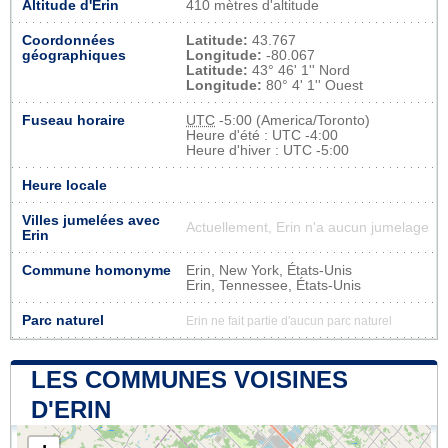
Altitude d'Erin
410 mètres d'altitude
Coordonnées
Latitude:
43.767
géographiques
Longitude:
-80.067
Latitude:
43° 46' 1'' Nord
Longitude:
80° 4' 1'' Ouest
Fuseau horaire
UTC
-5:00 (America/Toronto)
Heure d'été : UTC -4:00
Heure d'hiver : UTC -5:00
Heure locale
Villes jumelées avec
Actuellement, Erin n'a aucun jumelage
Erin
Commune homonyme
Erin, New York, États-Unis
Erin, Tennessee, États-Unis
Parc naturel
Erin ne fait partie d'aucun parc naturel
LES COMMUNES VOISINES
D'ERIN