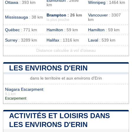
Edmonton
: 2656
Ottawa
: 393 km
Winnipeg
: 1464 km
km
Brampton
: 26 km
Vancouver
: 3307
Mississauga
: 38 km
km
la plus proche
Québec
: 771 km
Hamilton
: 59 km
Hamilton
: 59 km
Surrey
: 3289 km
Halifax
: 1316 km
Laval
: 539 km
Distance calculée à vol d'oiseau
LES ENVIRONS D'ERIN
dans le territoire et aux environs d'Erin
Niagara Escarpment
9.1 km
Escarpement
ACTIVITÉS ET LOISIRS DANS
LES ENVIRONS D'ERIN