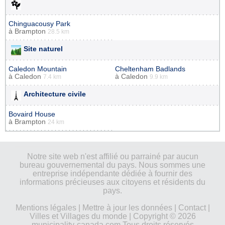
Chinguacousy Park
à
Brampton
28.5 km
Site naturel
Caledon Mountain
Cheltenham Badlands
à
Caledon
à
Caledon
7.4 km
9.9 km
Architecture civile
Bovaird House
à
Brampton
24 km
Notre site web n'est affilié ou parrainé par aucun
bureau gouvernemental du pays. Nous sommes une
entreprise indépendante dédiée à fournir des
informations précieuses aux citoyens et résidents du
pays.
Mentions légales
|
Mettre à jour les données
|
Contact
|
Villes et Villages du monde
| Copyright © 2026
municipality-canada.com Tous droits réservés