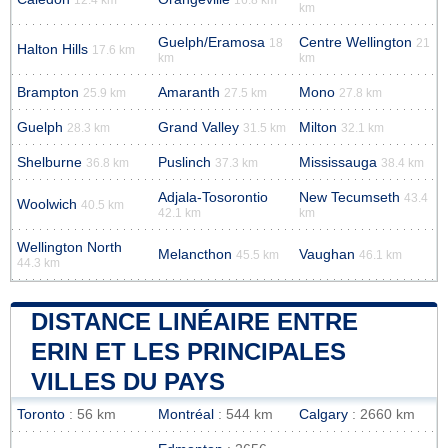
km
Guelph/Eramosa
Centre Wellington
18
21
Halton Hills
17.6 km
km
km
Brampton
Amaranth
Mono
25.9 km
27.5 km
27.8 km
Guelph
Grand Valley
Milton
28.3 km
31.5 km
32.1 km
Shelburne
Puslinch
Mississauga
36.8 km
37.3 km
38.4 km
Adjala-Tosorontio
New Tecumseth
43.4
Woolwich
40.5 km
42.1 km
km
Wellington North
Melancthon
Vaughan
45.5 km
46.1 km
44.3 km
DISTANCE LINÉAIRE ENTRE
ERIN ET LES PRINCIPALES
VILLES DU PAYS
Toronto
: 56 km
Montréal
: 544 km
Calgary
: 2660 km