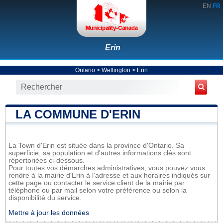
EN
FR
Erin
Ontario
>
Wellington
>
Erin
LA COMMUNE D'ERIN
La Town d'Erin est située dans la province d'Ontario. Sa
superficie, sa population et d'autres informations clés sont
répertoriées ci-dessous.
Pour toutes vos démarches administratives, vous pouvez vous
rendre à la mairie d'Erin à l'adresse et aux horaires indiqués sur
cette page ou contacter le service client de la mairie par
téléphone ou par mail selon votre préférence ou selon la
disponibilité du service.
Mettre à jour les données