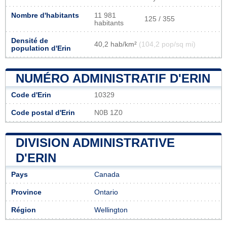
Nombre d'habitants
11 981
125 / 355
habitants
Densité de
40,2 hab/km²
(104,2 pop/sq mi)
population d'Erin
NUMÉRO ADMINISTRATIF D'ERIN
Code d'Erin
10329
Code postal d'Erin
N0B 1Z0
DIVISION ADMINISTRATIVE
D'ERIN
Pays
Canada
Province
Ontario
Région
Wellington