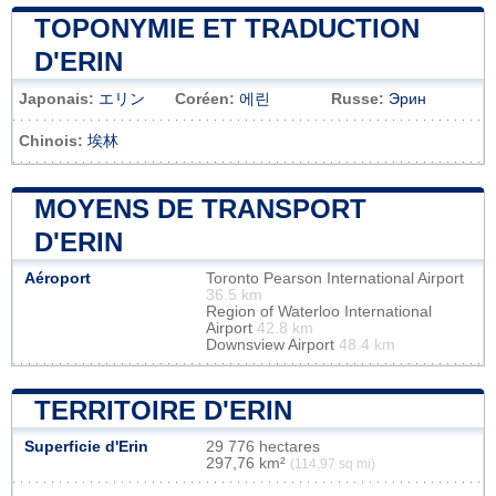
TOPONYMIE ET TRADUCTION
D'ERIN
Japonais:
エリン
Coréen:
에린
Russe:
Эрин
Chinois:
埃林
MOYENS DE TRANSPORT
D'ERIN
Aéroport
Toronto Pearson International Airport
36.5 km
Region of Waterloo International
Airport
42.8 km
Downsview Airport
48.4 km
TERRITOIRE D'ERIN
Superficie d'Erin
29 776 hectares
297,76 km²
(114,97 sq mi)