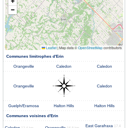
+
−
Leaflet
|
Map data ©
OpenStreetMap
contributors
Communes limitrophes d'Erin
Orangeville
Caledon
Caledon
Orangeville
Caledon
Guelph/Eramosa
Halton Hills
Halton Hills
Communes voisines d'Erin
East Garafraxa
17.4
Caledon
Orangeville
12.4 km
16.8 km