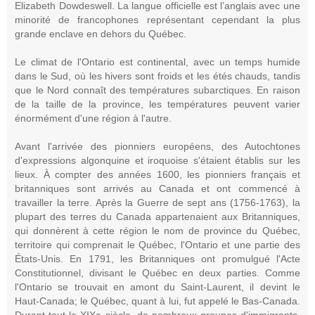
Elizabeth Dowdeswell. La langue officielle est l’anglais avec une
minorité de francophones représentant cependant la plus
grande enclave en dehors du Québec.
Le climat de l'Ontario est continental, avec un temps humide
dans le Sud, où les hivers sont froids et les étés chauds, tandis
que le Nord connaît des températures subarctiques. En raison
de la taille de la province, les températures peuvent varier
énormément d'une région à l'autre.
Avant l'arrivée des pionniers européens, des Autochtones
d'expressions algonquine et iroquoise s'étaient établis sur les
lieux. À compter des années 1600, les pionniers français et
britanniques sont arrivés au Canada et ont commencé à
travailler la terre. Après la Guerre de sept ans (1756-1763), la
plupart des terres du Canada appartenaient aux Britanniques,
qui donnèrent à cette région le nom de province du Québec,
territoire qui comprenait le Québec, l'Ontario et une partie des
États-Unis. En 1791, les Britanniques ont promulgué l'Acte
Constitutionnel, divisant le Québec en deux parties. Comme
l'Ontario se trouvait en amont du Saint-Laurent, il devint le
Haut-Canada; le Québec, quant à lui, fut appelé le Bas-Canada.
Durant tout le XIXe siècle, de nombreux groupes d'immigrants,