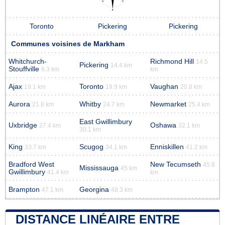
Toronto
Pickering
Pickering
Communes voisines de Markham
Whitchurch-
Richmond Hill
14.5
Pickering
14.4 km
Stouffville
9.3 km
km
Ajax
Toronto
Vaughan
19.1 km
19.9 km
20.8 km
Aurora
Whitby
Newmarket
21.8 km
24.7 km
25.4 km
East Gwillimbury
Uxbridge
Oshawa
27.4 km
32.1 km
30.1 km
King
Scugog
Enniskillen
33.7 km
34.1 km
41.2 km
Bradford West
New Tecumseth
45.8
Mississauga
45 km
Gwillimbury
41.4 km
km
Brampton
Georgina
47.1 km
48.3 km
DISTANCE LINÉAIRE ENTRE