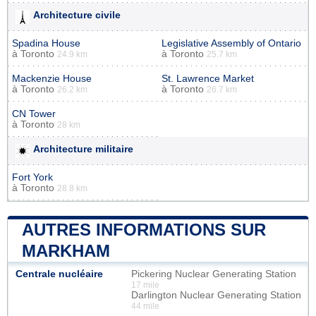
Architecture civile
Spadina House
Legislative Assembly of Ontario
à
Toronto
à
Toronto
24.9 km
25.7 km
Mackenzie House
St. Lawrence Market
à
Toronto
à
Toronto
26.2 km
26.7 km
CN Tower
à
Toronto
28 km
Architecture militaire
Fort York
à
Toronto
28.8 km
AUTRES INFORMATIONS SUR
MARKHAM
Centrale nucléaire
Pickering Nuclear Generating Station
17 mile
Darlington Nuclear Generating Station
44 mile