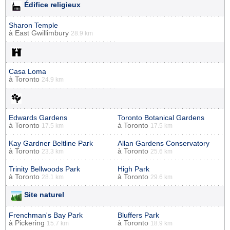
Édifice religieux
Sharon Temple
à
East Gwillimbury
28.9 km
Casa Loma
à
Toronto
24.9 km
Edwards Gardens
Toronto Botanical Gardens
à
Toronto
à
Toronto
17.5 km
17.5 km
Kay Gardner Beltline Park
Allan Gardens Conservatory
à
Toronto
à
Toronto
23.3 km
25.6 km
Trinity Bellwoods Park
High Park
à
Toronto
à
Toronto
28.1 km
29.6 km
Site naturel
Frenchman's Bay Park
Bluffers Park
à
Pickering
à
Toronto
15.7 km
18.9 km