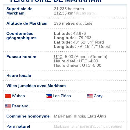
Superficie de
21 235 hectares
Markham
212,35 km²
(81,99 sq mi)
Altitude de Markham
196 mètres d'altitude
Coordonnées
Latitude:
43.876
géographiques
Longitude:
-79.263
Latitude:
43° 52' 34'' Nord
Longitude:
79° 15' 47'' Ouest
Fuseau horaire
UTC
-5:00 (America/Toronto)
Heure d'été : UTC -4:00
Heure d'hiver : UTC -5:00
Heure locale
Villes jumelées avec Markham
Wuhan
Las Piñas
Cary
Pearland
Commune homonyme
Markham, Illinois, États-Unis
Parc naturel
Markham ne fait partie d'aucun parc naturel