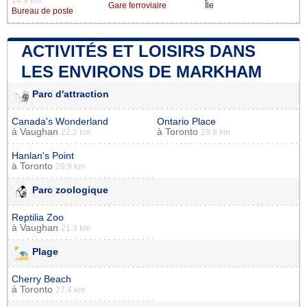
14.9 km
Gare ferroviaire
Île
Bureau de poste
ACTIVITÉS ET LOISIRS DANS
LES ENVIRONS DE MARKHAM
Parc d'attraction
Canada's Wonderland
Ontario Place
à
Vaughan
à
Toronto
22.2 km
29.8 km
Hanlan's Point
à
Toronto
29.9 km
Parc zoologique
Reptilia Zoo
à
Vaughan
21.3 km
Plage
Cherry Beach
à
Toronto
27.4 km