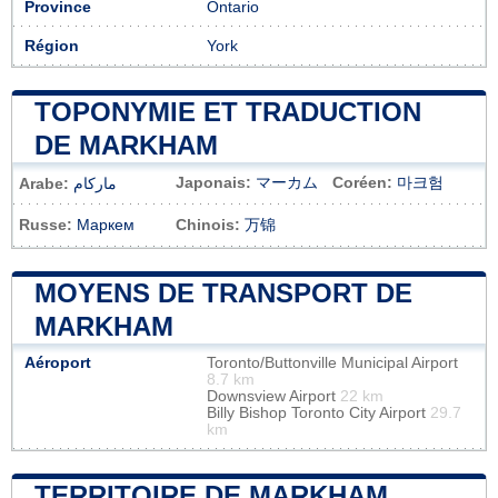
Province
Ontario
Région
York
TOPONYMIE ET TRADUCTION
DE MARKHAM
Japonais:
マーカム
Coréen:
마크험
Arabe:
ماركام
Russe:
Маркем
Chinois:
万锦
MOYENS DE TRANSPORT DE
MARKHAM
Aéroport
Toronto/Buttonville Municipal Airport
8.7 km
Downsview Airport
22 km
Billy Bishop Toronto City Airport
29.7
km
TERRITOIRE DE MARKHAM