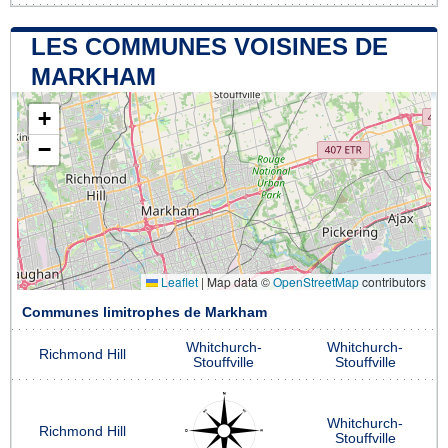
LES COMMUNES VOISINES DE
MARKHAM
+
−
Leaflet
|
Map data ©
OpenStreetMap
contributors
Communes limitrophes de Markham
Whitchurch-
Whitchurch-
Richmond Hill
Stouffville
Stouffville
Whitchurch-
Richmond Hill
Stouffville