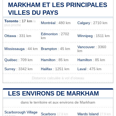
MARKHAM ET LES PRINCIPALES
VILLES DU PAYS
Toronto
: 17 km
la
Montréal
: 480 km
Calgary
: 2710 km
plus proche
Edmonton
: 2702
Ottawa
: 331 km
Winnipeg
: 1511 km
km
Vancouver
: 3360
Mississauga
: 44 km
Brampton
: 45 km
km
Québec
: 709 km
Hamilton
: 85 km
Hamilton
: 85 km
Surrey
: 3342 km
Halifax
: 1251 km
Laval
: 475 km
Distance calculée à vol d'oiseau
LES ENVIRONS DE MARKHAM
dans le territoire et aux environs de Markham
Scarborough Village
Scarboro
Wards Island
17.8 km
27.9 km