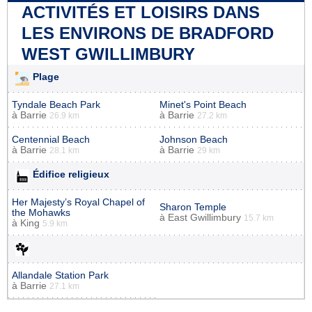
ACTIVITÉS ET LOISIRS DANS
LES ENVIRONS DE BRADFORD
WEST GWILLIMBURY
Plage
Tyndale Beach Park
Minet's Point Beach
à
Barrie
à
Barrie
26.9 km
27.2 km
Centennial Beach
Johnson Beach
à
Barrie
à
Barrie
28.1 km
29 km
Édifice religieux
Her Majesty’s Royal Chapel of
Sharon Temple
the Mohawks
à
East Gwillimbury
15.7 km
à
King
5.9 km
Allandale Station Park
à
Barrie
27.1 km