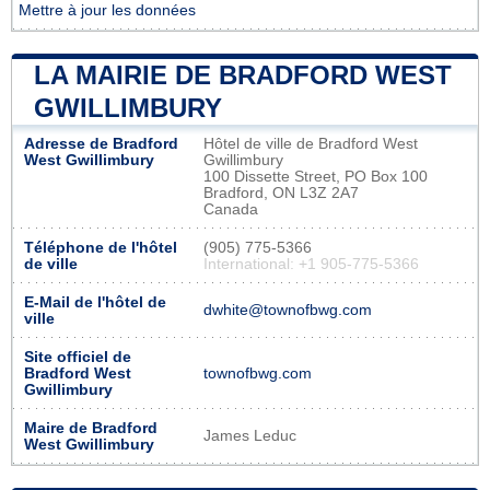
Mettre à jour les données
LA MAIRIE DE BRADFORD WEST
GWILLIMBURY
Adresse de Bradford
Hôtel de ville de Bradford West
West Gwillimbury
Gwillimbury
100 Dissette Street, PO Box 100
Bradford, ON L3Z 2A7
Canada
Téléphone de l'hôtel
(905) 775-5366
de ville
International: +1 905-775-5366
E-Mail de l'hôtel de
dwhite@townofbwg.com
ville
Site officiel de
Bradford West
townofbwg.com
Gwillimbury
Maire de Bradford
James Leduc
West Gwillimbury