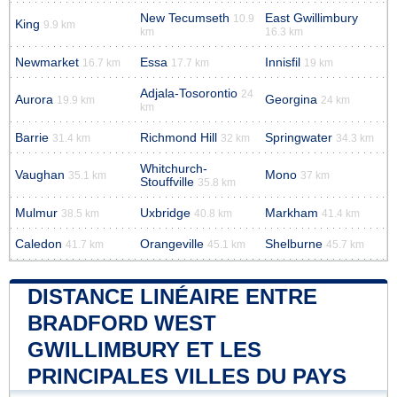
New Tecumseth
East Gwillimbury
10.9
King
9.9 km
km
16.3 km
Newmarket
Essa
Innisfil
16.7 km
17.7 km
19 km
Adjala-Tosorontio
24
Aurora
Georgina
19.9 km
24 km
km
Barrie
Richmond Hill
Springwater
31.4 km
32 km
34.3 km
Whitchurch-
Vaughan
Mono
35.1 km
37 km
Stouffville
35.8 km
Mulmur
Uxbridge
Markham
38.5 km
40.8 km
41.4 km
Caledon
Orangeville
Shelburne
41.7 km
45.1 km
45.7 km
DISTANCE LINÉAIRE ENTRE
BRADFORD WEST
GWILLIMBURY ET LES
PRINCIPALES VILLES DU PAYS