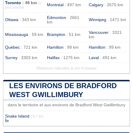
Toronto
: 48 km
la
Montréal
: 497 km
Calgary
: 2670 km
plus proche
Edmonton
: 2661
Ottawa
: 343 km
Winnipeg
: 1471 km
km
Vancouver
: 3321
Mississauga
: 59 km
Brampton
: 51 km
km
Québec
: 721 km
Hamilton
: 99 km
Hamilton
: 99 km
Surrey
: 3303 km
Halifax
: 1275 km
Laval
: 491 km
Distance calculée à vol d'oiseau
LES ENVIRONS DE BRADFORD
WEST GWILLIMBURY
dans le territoire et aux environs de Bradford West Gwillimbury
Snake Island
23.7 km
Île