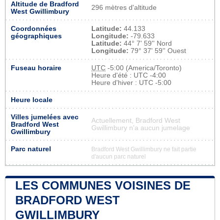
Altitude de Bradford
296 mètres d'altitude
West Gwillimbury
Coordonnées
Latitude:
44.133
géographiques
Longitude:
-79.633
Latitude:
44° 7' 59'' Nord
Longitude:
79° 37' 59'' Ouest
Fuseau horaire
UTC
-5:00 (America/Toronto)
Heure d'été : UTC -4:00
Heure d'hiver : UTC -5:00
Heure locale
Villes jumelées avec
Actuellement, Bradford West
Bradford West
Gwillimbury n'a aucun jumelage
Gwillimbury
Parc naturel
Bradford West Gwillimbury ne fait partie
d'aucun parc naturel
LES COMMUNES VOISINES DE
BRADFORD WEST
GWILLIMBURY