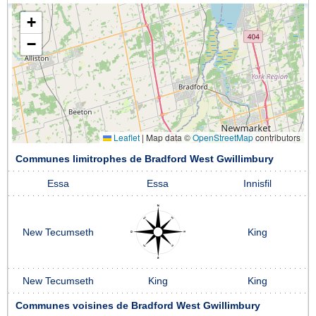
+
−
Leaflet
|
Map data ©
OpenStreetMap
contributors
Communes limitrophes de Bradford West Gwillimbury
Essa
Essa
Innisfil
New Tecumseth
King
New Tecumseth
King
King
Communes voisines de Bradford West Gwillimbury