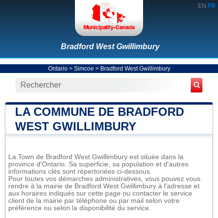
EN
FR
Bradford West Gwillimbury
Ontario
>
Simcoe
>
Bradford West Gwillimbury
LA COMMUNE DE BRADFORD
WEST GWILLIMBURY
La Town de Bradford West Gwillimbury est située dans la
province d'Ontario. Sa superficie, sa population et d'autres
informations clés sont répertoriées ci-dessous.
Pour toutes vos démarches administratives, vous pouvez vous
rendre à la mairie de Bradford West Gwillimbury à l'adresse et
aux horaires indiqués sur cette page ou contacter le service
client de la mairie par téléphone ou par mail selon votre
préférence ou selon la disponibilité du service.