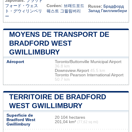
Japonais:
ブラッド
フォード・ウェス
Coréen:
브래드포드
Russe:
Брадфорд
Запад Гвиллимбери
ト・グウィリンベリ
웨스트 그윌림버리
ー
MOYENS DE TRANSPORT DE
BRADFORD WEST
GWILLIMBURY
Aéroport
Toronto/Buttonville Municipal Airport
36.8 km
Downsview Airport
45.5 km
Toronto Pearson International Airport
50.7 km
TERRITOIRE DE BRADFORD
WEST GWILLIMBURY
Superficie de
20 104 hectares
Bradford West
201,04 km²
(77,62 sq mi)
Gwillimbury