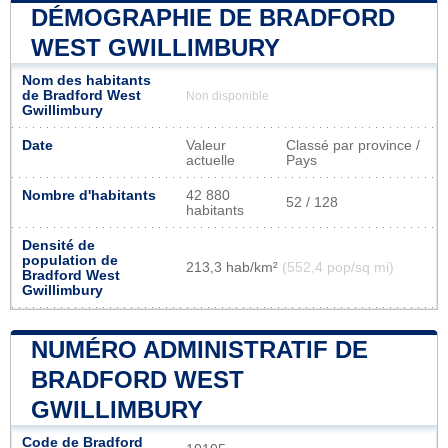
DÉMOGRAPHIE DE BRADFORD
WEST GWILLIMBURY
Nom des habitants
de Bradford West
Non disponible
Gwillimbury
Date
Valeur
Classé par province /
actuelle
Pays
Nombre d'habitants
42 880
52 / 128
habitants
Densité de
population de
213,3 hab/km²
(552,4 pop/sq mi)
Bradford West
Gwillimbury
NUMÉRO ADMINISTRATIF DE
BRADFORD WEST
GWILLIMBURY
Code de Bradford