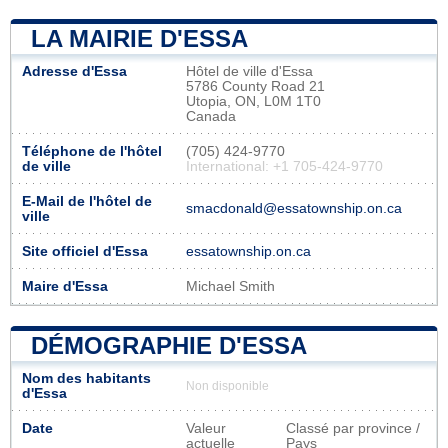
LA MAIRIE D'ESSA
Adresse d'Essa
Hôtel de ville d'Essa
5786 County Road 21
Utopia, ON, L0M 1T0
Canada
Téléphone de l'hôtel
(705) 424-9770
de ville
International: +1 705-424-9770
E-Mail de l'hôtel de
smacdonald@essatownship.on.ca
ville
Site officiel d'Essa
essatownship.on.ca
Maire d'Essa
Michael Smith
DÉMOGRAPHIE D'ESSA
Nom des habitants
Non disponible
d'Essa
Date
Valeur
Classé par province /
actuelle
Pays