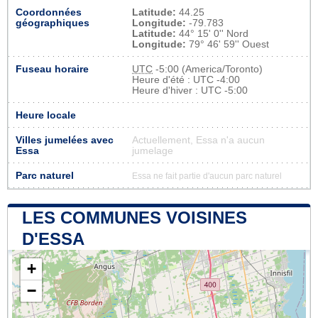
Coordonnées
Latitude:
44.25
géographiques
Longitude:
-79.783
Latitude:
44° 15' 0'' Nord
Longitude:
79° 46' 59'' Ouest
Fuseau horaire
UTC
-5:00 (America/Toronto)
Heure d'été : UTC -4:00
Heure d'hiver : UTC -5:00
Heure locale
Villes jumelées avec
Actuellement, Essa n'a aucun
Essa
jumelage
Parc naturel
Essa ne fait partie d'aucun parc naturel
LES COMMUNES VOISINES
D'ESSA
+
−