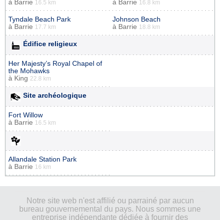
à
Barrie
à
Barrie
16.5 km
16.8 km
Tyndale Beach Park
Johnson Beach
à
Barrie
à
Barrie
17.7 km
18.8 km
Édifice religieux
Her Majesty’s Royal Chapel of
the Mohawks
à
King
22.8 km
Site archéologique
Fort Willow
à
Barrie
16.5 km
Allandale Station Park
à
Barrie
16 km
Notre site web n'est affilié ou parrainé par aucun
bureau gouvernemental du pays. Nous sommes une
entreprise indépendante dédiée à fournir des