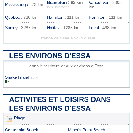
Brampton
: 63 km
Vancouver
: 3305
Mississauga
: 73 km
km
la plus proche
Québec
: 726 km
Hamilton
: 111 km
Hamilton
: 111 km
Surrey
: 3287 km
Halifax
: 1285 km
Laval
: 498 km
Distance calculée à vol d'oiseau
LES ENVIRONS D'ESSA
dans le territoire et aux environs d'Essa
Snake Island
25 km
Île
ACTIVITÉS ET LOISIRS DANS
LES ENVIRONS D'ESSA
Plage
Centennial Beach
Minet's Point Beach