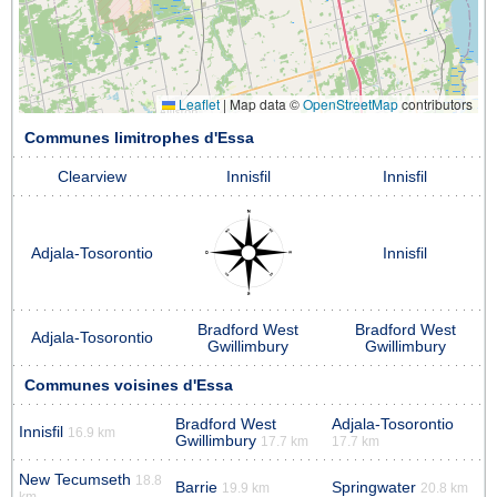
Leaflet
|
Map data ©
OpenStreetMap
contributors
Communes limitrophes d'Essa
Clearview
Innisfil
Innisfil
Adjala-Tosorontio
Innisfil
Bradford West
Bradford West
Adjala-Tosorontio
Gwillimbury
Gwillimbury
Communes voisines d'Essa
Bradford West
Adjala-Tosorontio
Innisfil
16.9 km
Gwillimbury
17.7 km
17.7 km
New Tecumseth
18.8
Barrie
Springwater
19.9 km
20.8 km
km