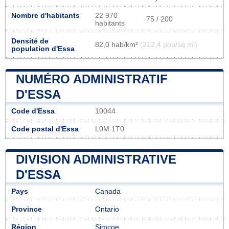
Nombre d'habitants
22 970
75 / 200
habitants
Densité de
82,0 hab/km²
(212,4 pop/sq mi)
population d'Essa
NUMÉRO ADMINISTRATIF
D'ESSA
Code d'Essa
10044
Code postal d'Essa
L0M 1T0
DIVISION ADMINISTRATIVE
D'ESSA
Pays
Canada
Province
Ontario
Région
Simcoe