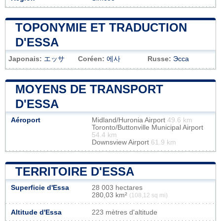
TOPONYMIE ET TRADUCTION
D'ESSA
Japonais:
エッサ
Coréen:
에사
Russe:
Эсса
MOYENS DE TRANSPORT
D'ESSA
Aéroport
Midland/Huronia Airport
49.6 km
Toronto/Buttonville Municipal Airport
54.4 km
Downsview Airport
61.9 km
TERRITOIRE D'ESSA
Superficie d'Essa
28 003 hectares
280,03 km²
(108,12 sq mi)
Altitude d'Essa
223 mètres d'altitude