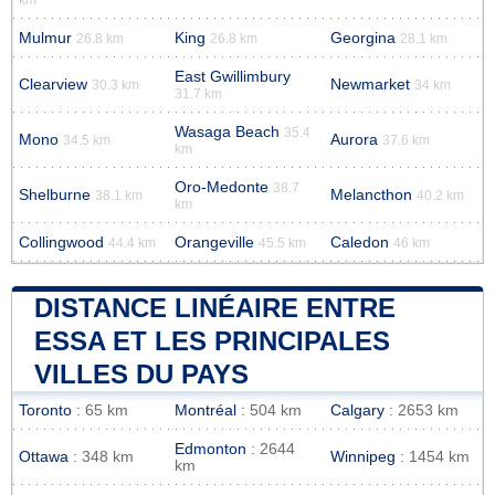
Mulmur
King
Georgina
26.8 km
26.8 km
28.1 km
East Gwillimbury
Clearview
Newmarket
30.3 km
34 km
31.7 km
Wasaga Beach
35.4
Mono
Aurora
34.5 km
37.6 km
km
Oro-Medonte
38.7
Shelburne
Melancthon
38.1 km
40.2 km
km
Collingwood
Orangeville
Caledon
44.4 km
45.5 km
46 km
DISTANCE LINÉAIRE ENTRE
ESSA ET LES PRINCIPALES
VILLES DU PAYS
Toronto
: 65 km
Montréal
: 504 km
Calgary
: 2653 km
Edmonton
: 2644
Ottawa
: 348 km
Winnipeg
: 1454 km
km