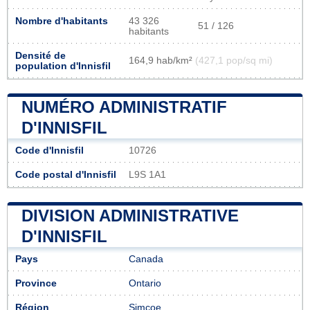
Nombre d'habitants
43 326
51 / 126
habitants
Densité de
164,9 hab/km²
(427,1 pop/sq mi)
population d'Innisfil
NUMÉRO ADMINISTRATIF
D'INNISFIL
Code d'Innisfil
10726
Code postal d'Innisfil
L9S 1A1
DIVISION ADMINISTRATIVE
D'INNISFIL
Pays
Canada
Province
Ontario
Région
Simcoe