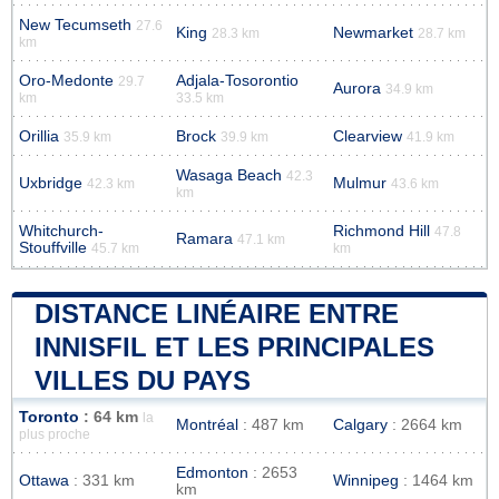
New Tecumseth
27.6
King
Newmarket
28.3 km
28.7 km
km
Oro-Medonte
Adjala-Tosorontio
29.7
Aurora
34.9 km
km
33.5 km
Orillia
Brock
Clearview
35.9 km
39.9 km
41.9 km
Wasaga Beach
42.3
Uxbridge
Mulmur
42.3 km
43.6 km
km
Whitchurch-
Richmond Hill
47.8
Ramara
47.1 km
Stouffville
45.7 km
km
DISTANCE LINÉAIRE ENTRE
INNISFIL ET LES PRINCIPALES
VILLES DU PAYS
Toronto
: 64 km
la
Montréal
: 487 km
Calgary
: 2664 km
plus proche
Edmonton
: 2653
Ottawa
: 331 km
Winnipeg
: 1464 km
km