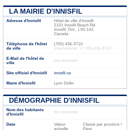
LA MAIRIE D'INNISFIL
Adresse d'Innisfil
Hôtel de ville d'Innisfil
2101 Innisfil Beach Rd.
Innisfil, Ont., L9S 1A1
Canada
Téléphone de l'hôtel
(705) 436-3710
de ville
International: +1 705-436-3710
E-Mail de l'hôtel de
Non disponible
ville
Site officiel d'Innisfil
innisfil.ca
Maire d'Innisfil
Lynn Dollin
DÉMOGRAPHIE D'INNISFIL
Nom des habitants
Non disponible
d'Innisfil
Date
Valeur
Classé par province /
actuelle
Pays