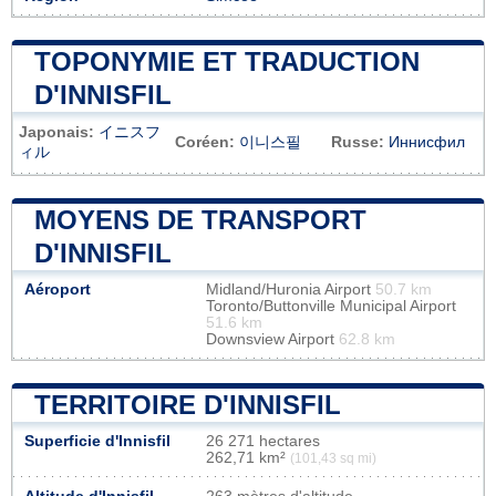
TOPONYMIE ET TRADUCTION
D'INNISFIL
Japonais:
イニスフ
Coréen:
이니스필
Russe:
Иннисфил
ィル
MOYENS DE TRANSPORT
D'INNISFIL
Aéroport
Midland/Huronia Airport
50.7 km
Toronto/Buttonville Municipal Airport
51.6 km
Downsview Airport
62.8 km
TERRITOIRE D'INNISFIL
Superficie d'Innisfil
26 271 hectares
262,71 km²
(101,43 sq mi)