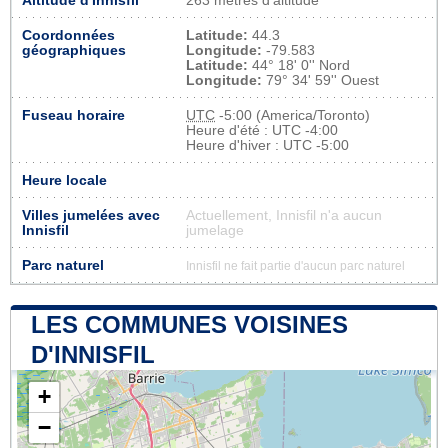
Altitude d'Innisfil
263 mètres d'altitude
Coordonnées
Latitude:
44.3
géographiques
Longitude:
-79.583
Latitude:
44° 18' 0'' Nord
Longitude:
79° 34' 59'' Ouest
Fuseau horaire
UTC
-5:00 (America/Toronto)
Heure d'été : UTC -4:00
Heure d'hiver : UTC -5:00
Heure locale
Villes jumelées avec
Actuellement, Innisfil n'a aucun
Innisfil
jumelage
Parc naturel
Innisfil ne fait partie d'aucun parc naturel
LES COMMUNES VOISINES
D'INNISFIL
+
−