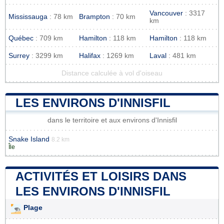
Vancouver
: 3317
Mississauga
: 78 km
Brampton
: 70 km
km
Québec
: 709 km
Hamilton
: 118 km
Hamilton
: 118 km
Surrey
: 3299 km
Halifax
: 1269 km
Laval
: 481 km
Distance calculée à vol d'oiseau
LES ENVIRONS D'INNISFIL
dans le territoire et aux environs d'Innisfil
Snake Island
8.2 km
Île
ACTIVITÉS ET LOISIRS DANS
LES ENVIRONS D'INNISFIL
Plage