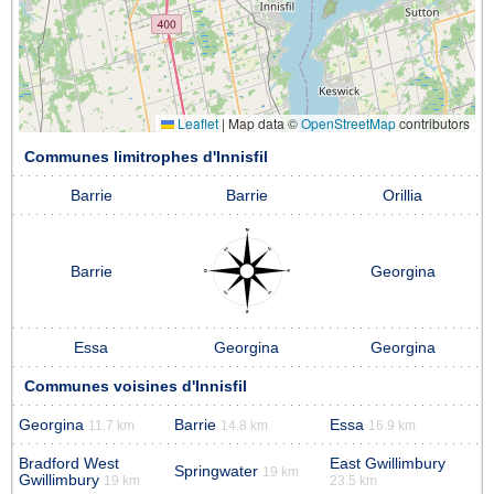
Leaflet
|
Map data ©
OpenStreetMap
contributors
Communes limitrophes d'Innisfil
Barrie
Barrie
Orillia
Barrie
Georgina
Essa
Georgina
Georgina
Communes voisines d'Innisfil
Georgina
Barrie
Essa
11.7 km
14.8 km
16.9 km
Bradford West
East Gwillimbury
Springwater
19 km
Gwillimbury
19 km
23.5 km