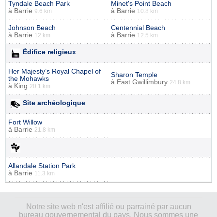
Tyndale Beach Park
Minet's Point Beach
à
Barrie
à
Barrie
9.6 km
10.8 km
Johnson Beach
Centennial Beach
à
Barrie
à
Barrie
12 km
12.5 km
Édifice religieux
Her Majesty’s Royal Chapel of
Sharon Temple
the Mohawks
à
East Gwillimbury
24.8 km
à
King
20.1 km
Site archéologique
Fort Willow
à
Barrie
21.8 km
Allandale Station Park
à
Barrie
11.3 km
Notre site web n'est affilié ou parrainé par aucun
bureau gouvernemental du pays. Nous sommes une