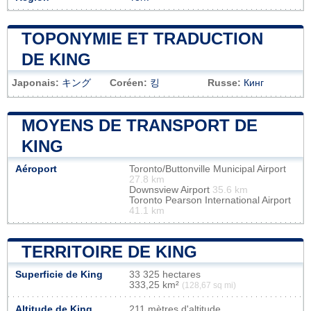
TOPONYMIE ET TRADUCTION
DE KING
Japonais:
キング
Coréen:
킹
Russe:
Кинг
MOYENS DE TRANSPORT DE
KING
Aéroport
Toronto/Buttonville Municipal Airport
27.8 km
Downsview Airport
35.6 km
Toronto Pearson International Airport
41.1 km
TERRITOIRE DE KING
Superficie de King
33 325 hectares
333,25 km²
(128,67 sq mi)
Altitude de King
211 mètres d'altitude