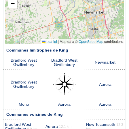
−
Leaflet
|
Map data ©
OpenStreetMap
contributors
Communes limitrophes de King
Bradford West
Bradford West
Newmarket
Gwillimbury
Gwillimbury
Bradford West
Aurora
Gwillimbury
Mono
Aurora
Aurora
Communes voisines de King
Bradford West
New Tecumseth
12.3
Aurora
12.1 km
Gwillimbury
9.9 km
km