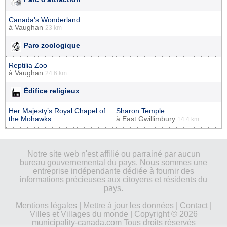
Canada's Wonderland
à
Vaughan
23 km
Parc zoologique
Reptilia Zoo
à
Vaughan
24.6 km
Édifice religieux
Her Majesty’s Royal Chapel of
Sharon Temple
the Mohawks
à
East Gwillimbury
14.4 km
Notre site web n'est affilié ou parrainé par aucun
bureau gouvernemental du pays. Nous sommes une
entreprise indépendante dédiée à fournir des
informations précieuses aux citoyens et résidents du
pays.
Mentions légales
|
Mettre à jour les données
|
Contact
|
Villes et Villages du monde
| Copyright © 2026
municipality-canada.com Tous droits réservés