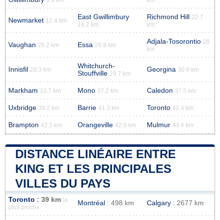
East Gwillimbury
Richmond Hill
22.7
Newmarket
12.4 km
16.2 km
km
Adjala-Tosorontio
28
Vaughan
Essa
25.2 km
26.8 km
km
Whitchurch-
Innisfil
Georgina
28.3 km
30.9 km
Stouffville
29.7 km
Markham
Mono
Caledon
33.7 km
37.2 km
37.5 km
Uxbridge
Barrie
Toronto
39.2 km
41.3 km
42.4 km
Brampton
Orangeville
Mulmur
42.5 km
42.9 km
43.4 km
DISTANCE LINÉAIRE ENTRE
KING ET LES PRINCIPALES
VILLES DU PAYS
Toronto
: 39 km
la
Montréal
: 498 km
Calgary
: 2677 km
plus proche