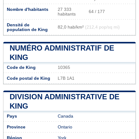
Nombre d'habitants
27 333
64 / 177
habitants
Densité de
82,0 hab/km²
(212,4 pop/sq mi)
population de King
NUMÉRO ADMINISTRATIF DE
KING
Code de King
10365
Code postal de King
L7B 1A1
DIVISION ADMINISTRATIVE DE
KING
Pays
Canada
Province
Ontario
Région
York