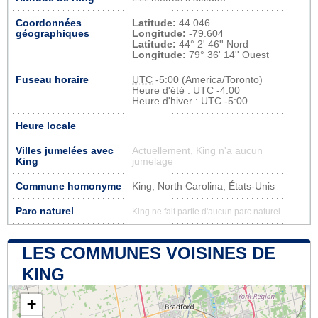
Coordonnées
Latitude:
44.046
géographiques
Longitude:
-79.604
Latitude:
44° 2' 46'' Nord
Longitude:
79° 36' 14'' Ouest
Fuseau horaire
UTC
-5:00 (America/Toronto)
Heure d'été : UTC -4:00
Heure d'hiver : UTC -5:00
Heure locale
Villes jumelées avec
Actuellement, King n'a aucun
King
jumelage
Commune homonyme
King, North Carolina, États-Unis
Parc naturel
King ne fait partie d'aucun parc naturel
LES COMMUNES VOISINES DE
KING
+