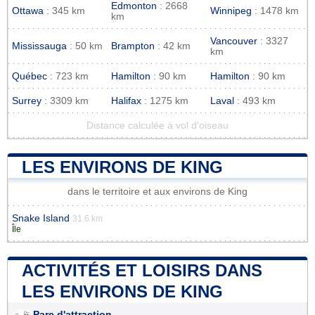
Edmonton
: 2668
Ottawa
: 345 km
Winnipeg
: 1478 km
km
Vancouver
: 3327
Mississauga
: 50 km
Brampton
: 42 km
km
Québec
: 723 km
Hamilton
: 90 km
Hamilton
: 90 km
Surrey
: 3309 km
Halifax
: 1275 km
Laval
: 493 km
Distance calculée à vol d'oiseau
LES ENVIRONS DE KING
dans le territoire et aux environs de King
Snake Island
31.6 km
Île
ACTIVITÉS ET LOISIRS DANS
LES ENVIRONS DE KING
Parc d'attraction