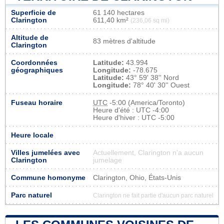
Superficie de
61 140 hectares
Clarington
611,40 km²
(236,06 sq mi)
Altitude de
83 mètres d'altitude
Clarington
Coordonnées
Latitude:
43.994
géographiques
Longitude:
-78.675
Latitude:
43° 59' 38'' Nord
Longitude:
78° 40' 30'' Ouest
Fuseau horaire
UTC
-5:00 (America/Toronto)
Heure d'été : UTC -4:00
Heure d'hiver : UTC -5:00
Heure locale
Villes jumelées avec
Actuellement, Clarington n'a aucun
Clarington
jumelage
Commune homonyme
Clarington, Ohio, États-Unis
Parc naturel
Clarington ne fait partie d'aucun parc naturel