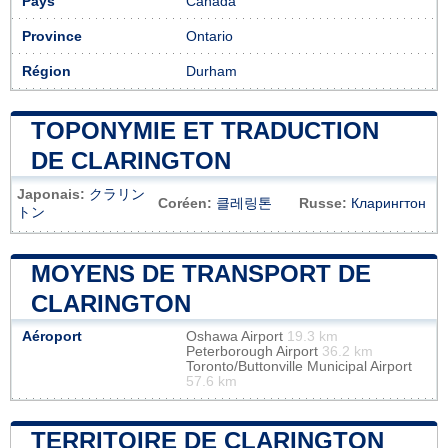
Pays
Canada
Province
Ontario
Région
Durham
TOPONYMIE ET TRADUCTION
DE CLARINGTON
Japonais:
クラリン
Coréen:
클레링톤
Russe:
Кларингтон
トン
MOYENS DE TRANSPORT DE
CLARINGTON
Aéroport
Oshawa Airport
19.3 km
Peterborough Airport
36.2 km
Toronto/Buttonville Municipal Airport
57.6 km
TERRITOIRE DE CLARINGTON