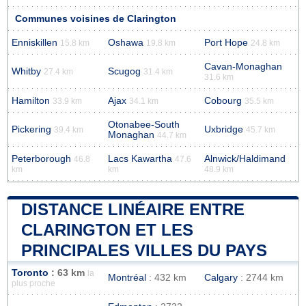
Communes voisines de Clarington
Enniskillen
Oshawa
Port Hope
15.8 km
19.8 km
24.8 km
Cavan-Monaghan
Whitby
Scugog
27.4 km
31.4 km
31.6 km
Hamilton
Ajax
Cobourg
33.9 km
34.1 km
35.5 km
Otonabee-South
Pickering
Uxbridge
39.4 km
45.7 km
Monaghan
44.7 km
Peterborough
Lacs Kawartha
Alnwick/Haldimand
46.8
47.6
km
km
48.9 km
DISTANCE LINÉAIRE ENTRE
CLARINGTON ET LES
PRINCIPALES VILLES DU PAYS
Toronto
: 63 km
la
Montréal
: 432 km
Calgary
: 2744 km
plus proche