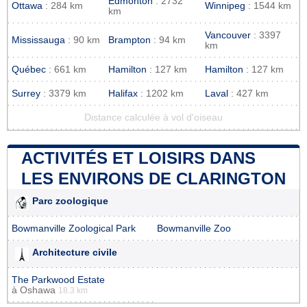
Edmonton
: 2732
Ottawa
: 284 km
Winnipeg
: 1544 km
km
Vancouver
: 3397
Mississauga
: 90 km
Brampton
: 94 km
km
Québec
: 661 km
Hamilton
: 127 km
Hamilton
: 127 km
Surrey
: 3379 km
Halifax
: 1202 km
Laval
: 427 km
Distance calculée à vol d'oiseau
ACTIVITÉS ET LOISIRS DANS
LES ENVIRONS DE CLARINGTON
Parc zoologique
Bowmanville Zoological Park
Bowmanville Zoo
Architecture civile
The Parkwood Estate
à
Oshawa
18.3 km