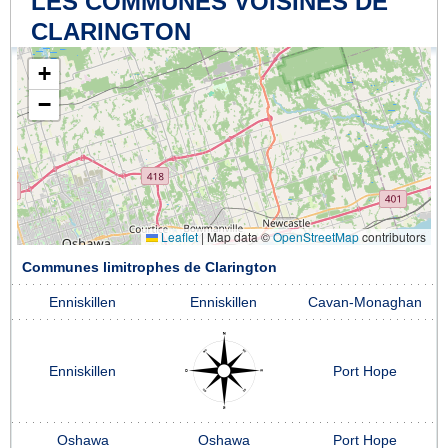
LES COMMUNES VOISINES DE
CLARINGTON
+
−
Leaflet
|
Map data ©
OpenStreetMap
contributors
Communes limitrophes de Clarington
Enniskillen
Enniskillen
Cavan-Monaghan
Enniskillen
Port Hope
Oshawa
Oshawa
Port Hope